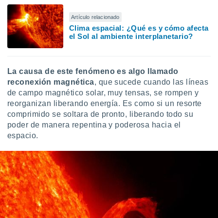
ón de
uedes
Artículo relacionado
uestro sitio
Clima espacial: ¿Qué es y cómo afecta
ed.mx. En
el Sol al ambiente interplanetario?
te
 de que
talarán
e sean
La causa de este fenómeno es algo llamado
para
reconexión magnética
, que sucede cuando las líneas
a
de campo magnético solar, muy tensas, se rompen y
por el sitio
reorganizan liberando energía. Es como si un resorte
o se
cookies para
comprimido se soltara de pronto, liberando todo su
poder de manera repentina y poderosa hacia el
nto ni para
espacio.
licidad o
ado, aunque
sualizar
general no
ada. Puedes
 instalación
y acceder a
io web a