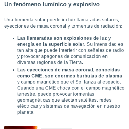
Un fenómeno lumínico y explosivo
retirar su
ento u
Una tormenta solar puede incluir llamaradas solares,
 de datos
eyecciones de masa coronal y tormentas de radiación:
er momento
ic en
o en
Las llamaradas son explosiones de luz y
energía en la superficie solar
. Su intensidad es
 Cookies
en
tan alta que puede interferir con señales de radio
eb.
y provocar apagones de comunicación en
diversas regiones de la Tierra.
y
Las eyecciones de masa coronal, conocidas
socios
el
como CME, son enormes burbujas de plasma
y campo magnético que el Sol lanza al espacio.
to de
Cuando una CME choca con el campo magnético
terrestre, puede provocar tormentas
la
geomagnéticas que afectan satélites, redes
 en un
eléctricas y sistemas de navegación en nuestro
 y/o acceder
planeta.
 de datos
ara
 anuncios