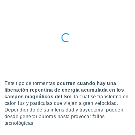
ublicidad y
do en
 mismo.
sultar más
 en nuestra
 Cookies
y
ualquier
ento
 botón
ación de
kies
 disponible
e nuestra
Este tipo de tormentas
ocurren cuando hay una
.
liberación repentina de energía acumulada en los
campos magnéticos del Sol
, la cual se transforma en
IVAMENTE,
calor, luz y partículas que viajan a gran velocidad.
Dependiendo de su intensidad y trayectoria, pueden
desde generar auroras hasta provocar fallas
as
 a cookies
tecnológicas.
 no aceptar