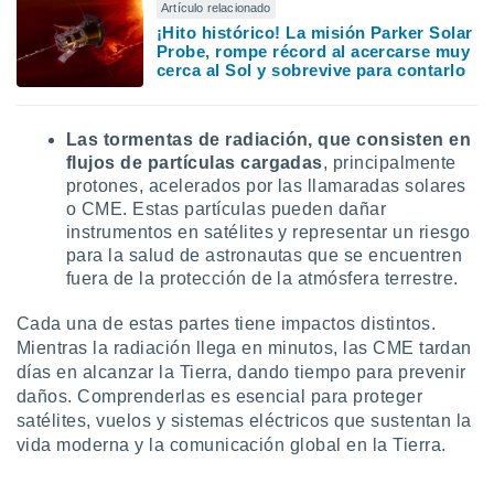
Artículo relacionado
ar perfiles
¡Hito histórico! La misión Parker Solar
idad
Probe, rompe récord al acercarse muy
a, utilizar
cerca al Sol y sobrevive para contarlo
a
 la
Las tormentas de radiación, que consisten en
da, crear un
personalizar
flujos de partículas cargadas
, principalmente
o, uso de
protones, acelerados por las llamaradas solares
a la
o CME. Estas partículas pueden dañar
e contenido
instrumentos en satélites y representar un riesgo
do, medir el
para la salud de astronautas que se encuentren
 de la
fuera de la protección de la atmósfera terrestre.
medir el
 del
Cada una de estas partes tiene impactos distintos.
 comprender
Mientras la radiación llega en minutos, las CME tardan
 través de
s o a través
días en alcanzar la Tierra, dando tiempo para prevenir
nación de
daños. Comprenderlas es esencial para proteger
edentes de
satélites, vuelos y sistemas eléctricos que sustentan la
fuentes,
vida moderna y la comunicación global en la Tierra.
y mejora de
os, uso de