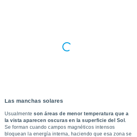
ados con el
 seleccionar
o.
calización
precisa e
ión mediante
, publicidad
dos,
 publicidad
,
ón de
 desarrollo
s.
tros 1199
Las manchas solares
ios
Usualmente
son áreas de menor temperatura que a
la vista aparecen oscuras en la superficie del Sol
.
Se forman cuando campos magnéticos intensos
bloquean la energía interna, haciendo que esa zona se