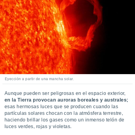
ste abono
 botón
.
nto,
cios
kies,
ores únicos
as similares
nar,
rocesar
onales como
Eyección a partir de una mancha solar.
 este sitio
recciones IP
Aunque pueden ser peligrosas en el espacio exterior,
ficadores de
 posible
en la Tierra provocan auroras boreales y australes;
s
esas hermosas luces que se producen cuando las
 traten tus
partículas solares chocan con la atmósfera terrestre,
nales en
haciendo brillar los gases como un inmenso telón de
 interés
luces verdes, rojas y violetas.
go a lo que
nerte. Para