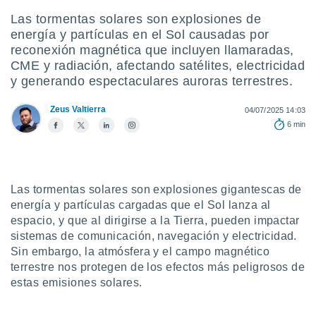
mación
ediante
Las tormentas solares son explosiones de
ecnologías
energía y partículas en el Sol causadas por
nos permite
reconexión magnética que incluyen llamaradas,
estra
CME y radiación, afectando satélites, electricidad
ara seguir
y generando espectaculares auroras terrestres.
e contenido
ACEPTAR
stándares
Y
Zeus Valtierra
sin coste.
04/07/2025 14:03
CONTINUAR
6 min
 botón
continuar",
CONFIGURACIÓN
der a la
ndo la
 de todas
Las tormentas solares son explosiones gigantescas de
, ya sean
energía y partículas cargadas que el Sol lanza al
de nuestros
espacio, y que al dirigirse a la Tierra, pueden impactar
 nos
sistemas de comunicación, navegación y electricidad.
Sin embargo, la atmósfera y el campo magnético
 y análisis
terrestre nos protegen de los efectos más peligrosos de
tamiento en
b, así como
estas emisiones solares.
un perfil
para