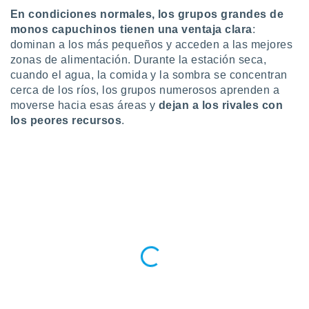
ste abono
En condiciones normales, los grupos grandes de
 botón
monos capuchinos tienen una ventaja clara
:
.
dominan a los más pequeños y acceden a las mejores
zonas de alimentación. Durante la estación seca,
nto,
cuando el agua, la comida y la sombra se concentran
cerca de los ríos, los grupos numerosos aprenden a
cios
moverse hacia esas áreas y
dejan a los rivales con
kies,
los peores recursos
.
ores únicos
as similares
nar,
rocesar
onales como
 este sitio
recciones IP
ficadores de
 posible
s
 traten tus
nales en
 interés
go a lo que
nerte. Para