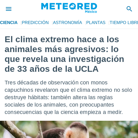
CIENCIA
PREDICCIÓN
ASTRONOMÍA
PLANTAS
TIEMPO LIBR
privacidad
El clima extremo hace a los
o de
mx
animales más agresivos: lo
mx) ha sido
or
que revela una investigación
es para
de 33 años de la UCLA
ue la
 que se
e calidad.
Tres décadas de observación con monos
eder a este
capuchinos revelaron que el clima extremo no solo
ediante las
opciones:
destruye hábitats: también altera las reglas
sociales de los animales, con preocupantes
ookies y
consecuencias que la ciencia empieza a medir.
e forma
d digital
ada, basada