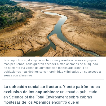
ar perfiles
idad
a, utilizar
a
 la
da, crear un
personalizar
o, uso de
a la
e contenido
do, medir el
 de la
Los capuchinos, al ampliar su territorio y arrebatar zonas a grupos
medir el
más pequeños, consiguieron acceder a más opciones de búsqueda
 del
de alimento y a zonas de alimentación menos agotadas. Las
 comprender
poblaciones más débiles se ven oprimidas y limitadas en su acceso a
 través de
zonas con alimentos.
s o a través
nación de
La cohesión social se fractura. Y este patrón no es
edentes de
exclusivo de los capuchinos
: un estudio publicado
fuentes,
en Science of the Total Environment sobre cabras
y mejora de
os, uso de
montesas de los Apeninos encontró que el