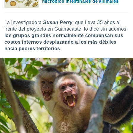
microbios intestinales de animales
La investigadora
Susan Perry
, que lleva 35 años al
frente del proyecto en Guanacaste, lo dice sin adornos:
los grupos grandes normalmente compensan sus
costos internos desplazando a los más débiles
hacia peores territorios
.