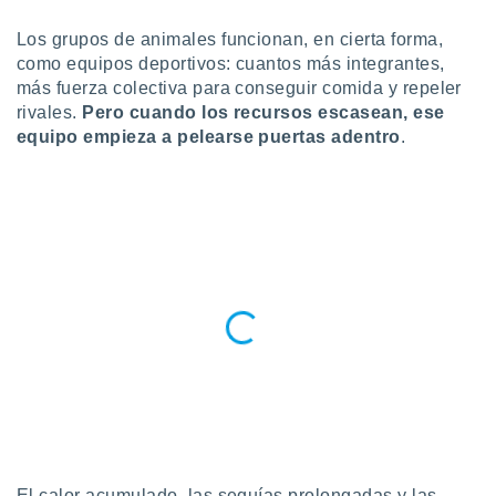
ublicidad y
Los grupos de animales funcionan, en cierta forma,
do en
como equipos deportivos: cuantos más integrantes,
 mismo.
más fuerza colectiva para conseguir comida y repeler
sultar más
rivales.
Pero cuando los recursos escasean, ese
 en nuestra
 Cookies
y
equipo empieza a pelearse puertas adentro
.
ualquier
ento
 botón
ación de
kies
 disponible
e nuestra
.
IVAMENTE,
as
 a cookies
 no aceptar
El calor acumulado, las sequías prolongadas y las