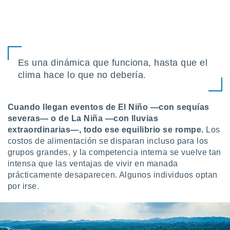
retirar su
ento u
 de datos
er momento
ic en
Es una dinámica que funciona, hasta que el
o en
clima hace lo que no debería.
 Cookies
en
eb.
Cuando llegan eventos de El Niño —con sequías
y
severas— o de La Niña —con lluvias
socios
extraordinarias—, todo ese equilibrio se rompe.
Los
el
costos de alimentación se disparan incluso para los
grupos grandes, y la competencia interna se vuelve tan
to de
intensa que las ventajas de vivir en manada
prácticamente desaparecen. Algunos individuos optan
la
por irse.
 en un
 y/o acceder
 de datos
ara
 anuncios