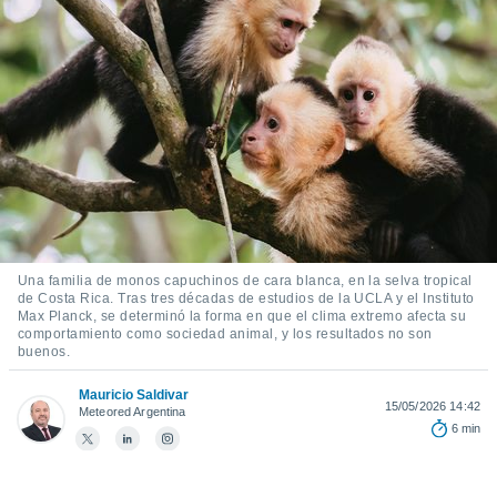
mación
ediante
ecnologías
nos permite
estra
ara seguir
e contenido
ACEPTAR
stándares
Y
sin coste.
CONTINUAR
 botón
continuar",
CONFIGURACIÓN
der a la
ndo la
Una familia de monos capuchinos de cara blanca, en la selva tropical
 de todas
de Costa Rica. Tras tres décadas de estudios de la UCLA y el Instituto
, ya sean
Max Planck, se determinó la forma en que el clima extremo afecta su
comportamiento como sociedad animal, y los resultados no son
de nuestros
buenos.
 nos
Mauricio Saldivar
 y análisis
15/05/2026 14:42
Meteored Argentina
tamiento en
6 min
b, así como
un perfil
para