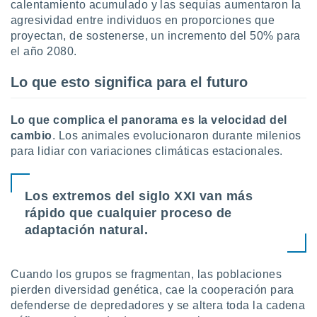
ados con el
calentamiento acumulado y las sequías aumentaron la
 seleccionar
agresividad entre individuos en proporciones que
o.
proyectan, de sostenerse, un incremento del 50% para
calización
el año 2080.
precisa e
ión mediante
Lo que esto significa para el futuro
, publicidad
Lo que complica el panorama es la velocidad del
dos,
cambio
. Los animales evolucionaron durante milenios
 publicidad
para lidiar con variaciones climáticas estacionales.
,
ón de
 desarrollo
Los extremos del siglo XXI van más
s.
rápido que cualquier proceso de
tros 1199
adaptación natural.
ios
Cuando los grupos se fragmentan, las poblaciones
pierden diversidad genética, cae la cooperación para
defenderse de depredadores y se altera toda la cadena