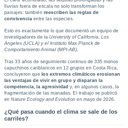
ón de
lluvias fuera de escala no solo transforman los
uedes
paisajes: también
reescriben las reglas de
uestro sitio
ed.mx. En
convivencia
entre las especies.
te
 de que
Esto es exactamente lo que documentó un equipo de
talarán
investigadores de la
University of California, Los
e sean
Angeles (UCLA) y el Instituto Max Planck de
para
Comportamiento Animal (MPI-AB)
.
a
por el sitio
o se
Tras 33 años de seguimiento continuo de 335 monos
cookies para
capuchinos cariblancos en 12 grupos en Costa Rica,
concluyeron que
los extremos climáticos erosionan
nto ni para
las ventajas de vivir en grupo y disparan la
licidad o
competencia, la agresividad
y, en algunos casos, la
fragmentación de las manadas. El trabajo se publicó
ado, aunque
en
Nature Ecology and Evolution
en mayo de 2026.
sualizar
general no
ada. Puedes
¿Qué pasa cuando el clima se sale de los
 instalación
carriles?
y acceder a
io web a