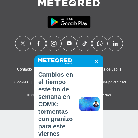
Contacto
Sobre nosotros
FAQ
Términos de uso
Cambios en
el tiempo
Cookies
Política de privacidad
Configuración de privacidad
este fin de
© 2026 Meteored. Todos los derechos reservados
semana en
CDMX:
tormentas
con granizo
para este
viernes