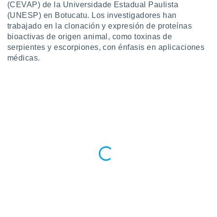
(CEVAP) de la Universidade Estadual Paulista
retirar su
(UNESP) en Botucatu. Los investigadores han
ento u
trabajado en la clonación y expresión de proteínas
 de datos
bioactivas de origen animal, como toxinas de
er momento
serpientes y escorpiones, con énfasis en aplicaciones
ic en
médicas.
o en
 Cookies
en
eb.
y
socios
el
to de
la
 en un
 y/o acceder
 de datos
ara
 anuncios