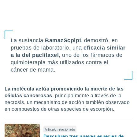
ón de
uedes
uestro sitio
ed.mx. En
te
 de que
talarán
La sustancia
BamazScplp1
demostró, en
e sean
pruebas de laboratorio, una
eficacia similar
para
a
a la del paclitaxel
, uno de los fármacos de
por el sitio
quimioterapia más utilizados contra el
o se
cáncer de mama.
cookies para
nto ni para
La molécula actúa promoviendo la muerte de las
licidad o
células cancerosas
, principalmente a través de la
ado, aunque
necrosis, un mecanismo de acción también observado
sualizar
en compuestos de otras especies de escorpión.
general no
ada. Puedes
 instalación
y acceder a
Artículo relacionado
io web a
Descubren tres nuevas especies de