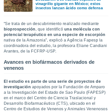
vinagrillo gigante en México; estos
ste abono
insectos lanzan ácido como defensa
 botón
.
“Se trata de un descubrimiento realizado mediante
nto,
bioprospección
, que identificó
una molécula con
potencial terapéutico en una especie de escorpión
cios
kies,
nativa de la Amazonia”, explicó a Agência Fapesp la
ores únicos
coordinadora del estudio, la profesora Eliane Candiani
as similares
Arantes, de la FCFRP-USP.
nar,
rocesar
Avances en biofármacos derivados de
onales como
venenos
 este sitio
recciones IP
ficadores de
El estudio es parte de una serie de proyectos de
 posible
investigación
apoyados por la Fundación de Amparo
s
 traten tus
a la Investigación del Estado de Sao Paulo (FAPESP)
nales en
en el marco del Centro de Ciencia Traslacional y
 interés
Desarrollo Biofarmacéutico (CTS), ubicado en el
go a lo que
Centro de Estudios de Venenos y Animales Venenosos
nerte. Para