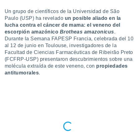
ublicidad y
Un grupo de científicos de la Universidad de São
do en
Paulo (USP) ha revelado
un posible aliado en la
 mismo.
lucha contra el cáncer de mama
: el veneno del
sultar más
 en nuestra
escorpión amazónico
Brotheas amazonicus
.
 Cookies
y
Durante la Semana FAPESP Francia, celebrada del 10
ualquier
al 12 de junio en Toulouse, investigadores de la
Facultad de Ciencias Farmacéuticas de Ribeirão Preto
ento
(FCFRP-USP) presentaron descubrimientos sobre una
 botón
molécula extraída de este veneno, con
propiedades
ación de
antitumorales
.
kies
 disponible
e nuestra
.
IVAMENTE,
as
 a cookies
 no aceptar