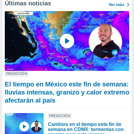
Últimas noticias
Ver más
PREDICCIÓN
El tiempo en México este fin de semana:
lluvias intensas, granizo y calor extremo
afectarán al país
PREDICCIÓN
Cambios en el tiempo este fin de
semana en CDMX: tormentas con