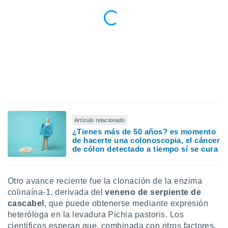
ados con el
 seleccionar
o.
calización
precisa e
ión mediante
, publicidad
dos,
 publicidad
,
Artículo relacionado
ón de
¿Tienes más de 50 años? es momento
 desarrollo
de hacerte una colonoscopia, el cáncer
s.
de cólon detectado a tiempo sí se cura
tros 1199
ios
Otro avance reciente fue la clonación de la enzima
colinaína-1, derivada del
veneno de serpiente de
cascabel
, que puede obtenerse mediante expresión
heteróloga en la levadura Pichia pastoris. Los
científicos esperan que, combinada con otros factores,