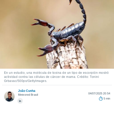
mación
ediante
ecnologías
nos permite
estra
ara seguir
e contenido
ACEPTAR
stándares
Y
sin coste.
CONTINUAR
 botón
continuar",
CONFIGURACIÓN
der a la
ndo la
 de todas
, ya sean
En un estudio, una molécula de toxina de un tipo de escorpión mostró
de nuestros
actividad contra las células de cáncer de mama. Crédito: Tonini
Grbavac/500px/GettyImages.
 nos
João Cunha
 y análisis
04/07/2025 20:54
Meteored Brasil
tamiento en
5 min
b, así como
un perfil
para