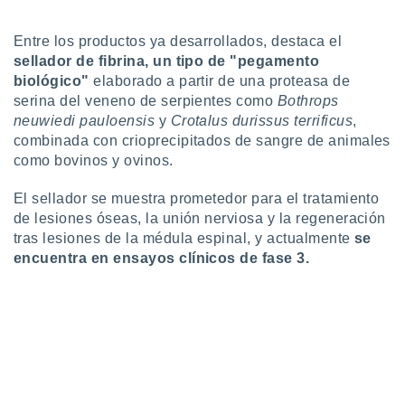
ar perfiles
idad
Entre los productos ya desarrollados, destaca el
a, utilizar
sellador de fibrina, un tipo de "pegamento
a
 la
biológico"
elaborado a partir de una proteasa de
serina del veneno de serpientes como
Bothrops
da, crear un
neuwiedi pauloensis
y
Crotalus durissus terrificus
,
personalizar
combinada con crioprecipitados de sangre de animales
o, uso de
como bovinos y ovinos.
a la
e contenido
El sellador se muestra prometedor para el tratamiento
do, medir el
 de la
de lesiones óseas, la unión nerviosa y la regeneración
medir el
tras lesiones de la médula espinal, y actualmente
se
 del
encuentra en ensayos clínicos de fase 3.
 comprender
 través de
s o a través
nación de
edentes de
fuentes,
y mejora de
os, uso de