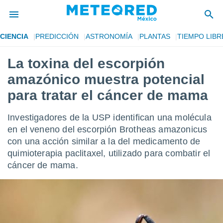
CIENCIA
PREDICCIÓN
ASTRONOMÍA
PLANTAS
TIEMPO LIBR
privacidad
La toxina del escorpión
o de
mx
amazónico muestra potencial
mx) ha sido
or
para tratar el cáncer de mama
es para
ue la
Investigadores de la USP identifican una molécula
 que se
e calidad.
en el veneno del escorpión Brotheas amazonicus
eder a este
con una acción similar a la del medicamento de
ediante las
quimioterapia paclitaxel, utilizado para combatir el
opciones:
cáncer de mama.
ookies y
e forma
d digital
ada, basada