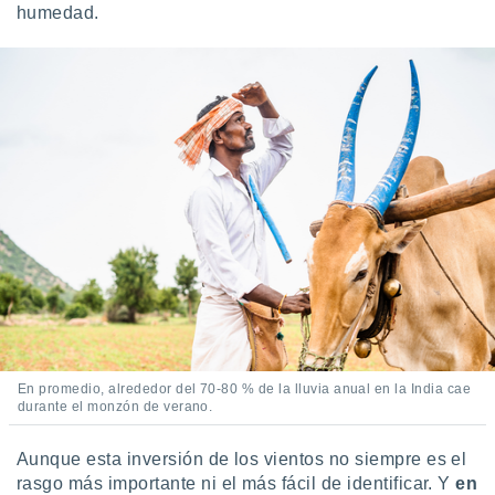
humedad.
ste abono
 botón
.
nto,
cios
kies,
ores únicos
as similares
nar,
rocesar
onales como
 este sitio
recciones IP
ficadores de
 posible
s
En promedio, alrededor del 70-80 % de la lluvia anual en la India cae
 traten tus
durante el monzón de verano.
nales en
 interés
Aunque esta inversión de los vientos no siempre es el
go a lo que
rasgo más importante ni el más fácil de identificar. Y
en
nerte. Para