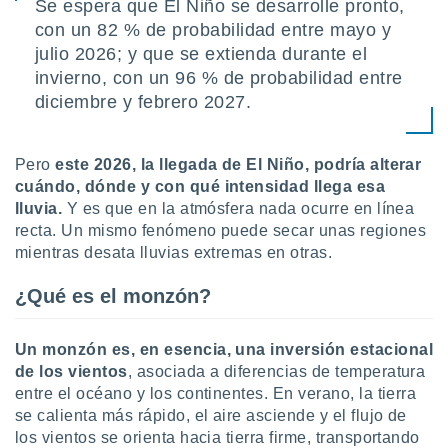
Se espera que El Niño se desarrolle pronto,
ón de
uedes
con un 82 % de probabilidad entre mayo y
uestro sitio
julio 2026; y que se extienda durante el
ed.mx. En
invierno, con un 96 % de probabilidad entre
te
diciembre y febrero 2027.
 de que
talarán
e sean
para
Pero
este 2026, la llegada de El Niño, podría alterar
a
cuándo, dónde y con qué intensidad llega esa
por el sitio
lluvia.
Y es que en la atmósfera nada ocurre en línea
o se
recta. Un mismo fenómeno puede secar unas regiones
cookies para
mientras desata lluvias extremas en otras.
nto ni para
licidad o
¿Qué es el monzón?
ado, aunque
sualizar
U
n monzón es, en esencia, una inversión estacional
general no
de los vientos
, asociada a diferencias de temperatura
ada. Puedes
entre el océano y los continentes. En verano, la tierra
 instalación
se calienta más rápido, el aire asciende y el flujo de
y acceder a
los vientos se orienta hacia tierra firme, transportando
io web a