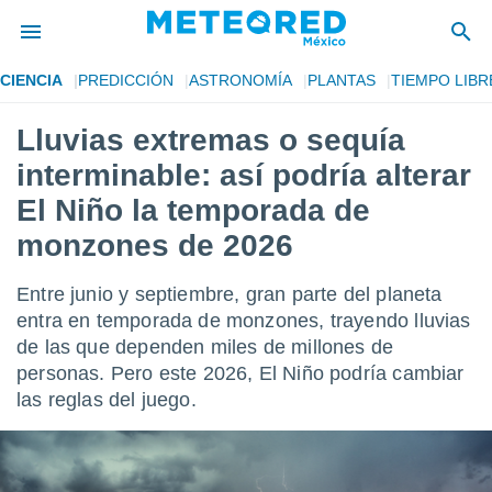
CIENCIA
PREDICCIÓN
ASTRONOMÍA
PLANTAS
TIEMPO LIBR
privacidad
Lluvias extremas o sequía
o de
mx
interminable: así podría alterar
mx) ha sido
or
El Niño la temporada de
es para
monzones de 2026
ue la
 que se
e calidad.
Entre junio y septiembre, gran parte del planeta
eder a este
entra en temporada de monzones, trayendo lluvias
ediante las
opciones:
de las que dependen miles de millones de
personas. Pero este 2026, El Niño podría cambiar
ookies y
las reglas del juego.
e forma
d digital
ada, basada