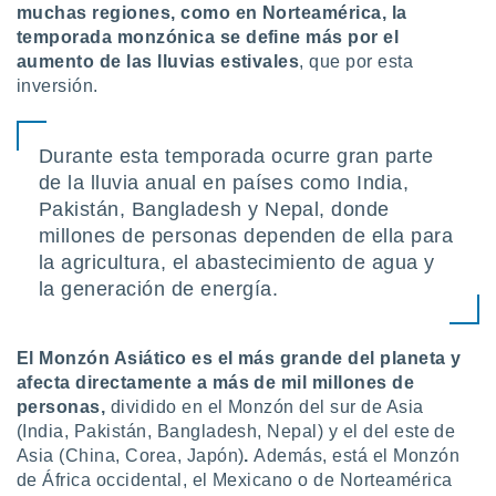
muchas regiones, como en Norteamérica, la
retirar su
temporada monzónica se define más por el
ento u
aumento de las lluvias estivale
s
, que por esta
 de datos
inversión.
er momento
ic en
o en
Durante esta temporada ocurre gran parte
de la lluvia anual en países como India,
 Cookies
en
eb.
Pakistán, Bangladesh y Nepal, donde
millones de personas dependen de ella para
y
la agricultura, el abastecimiento de agua y
socios
la generación de energía.
el
to de
El Monzón Asiático es el más grande del planeta y
afecta directamente a más de mil millones de
la
 en un
personas,
dividido en el Monzón del sur de Asia
 y/o acceder
(India, Pakistán, Bangladesh, Nepal) y el del este de
 de datos
Asia (China, Corea, Japón)
.
Además, está el Monzón
ara
de África occidental, el Mexicano o de Norteamérica
 anuncios