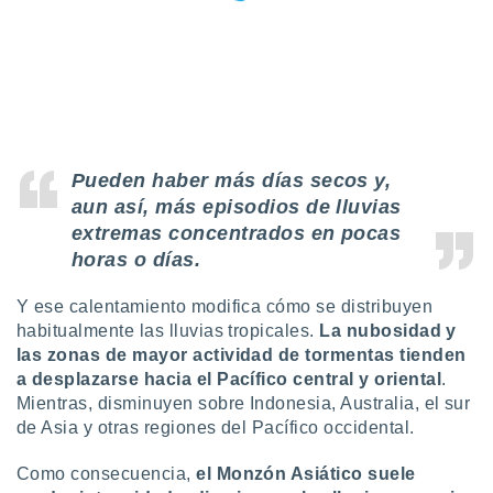
ados con el
 seleccionar
o.
calización
precisa e
ión mediante
, publicidad
Pueden haber más días secos y,
dos,
aun así, más episodios de lluvias
 publicidad
extremas concentrados en pocas
,
horas o días.
ón de
 desarrollo
Y ese calentamiento modifica cómo se distribuyen
s.
habitualmente las lluvias tropicales.
La nubosidad y
tros 1199
las zonas de mayor actividad de tormentas tienden
ios
a desplazarse hacia el Pacífico central y oriental
.
Mientras, disminuyen sobre Indonesia, Australia, el sur
de Asia y otras regiones del Pacífico occidental.
Como consecuencia,
el Monzón Asiático suele