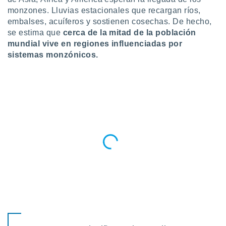
ublicidad y
monzones. Lluvias estacionales que recargan ríos,
embalses, acuíferos y sostienen cosechas. De hecho,
do en
 mismo.
se estima que
cerca de la mitad de la población
sultar más
mundial vive en regiones influenciadas por
 en nuestra
sistemas monzónicos.
 Cookies
y
ualquier
ento
 botón
ación de
kies
 disponible
e nuestra
.
IVAMENTE,
as
 a cookies
 no aceptar