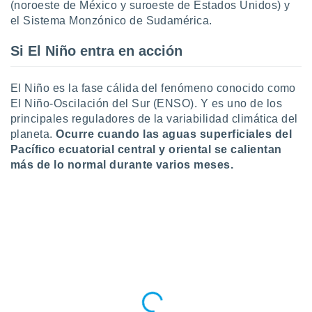
(noroeste de México y suroeste de Estados Unidos) y
ar perfiles
el Sistema Monzónico de Sudamérica.
idad
a, utilizar
a
Si El Niño entra en acción
 la
El Niño es la fase cálida del fenómeno conocido como
da, crear un
personalizar
El Niño-Oscilación del Sur (ENSO). Y es uno de los
o, uso de
principales reguladores de la variabilidad climática del
a la
planeta.
Ocurre cuando las aguas superficiales del
e contenido
Pacífico ecuatorial central y oriental se calientan
do, medir el
más de lo normal durante varios meses.
 de la
medir el
 del
 comprender
 través de
s o a través
nación de
edentes de
fuentes,
y mejora de
os, uso de