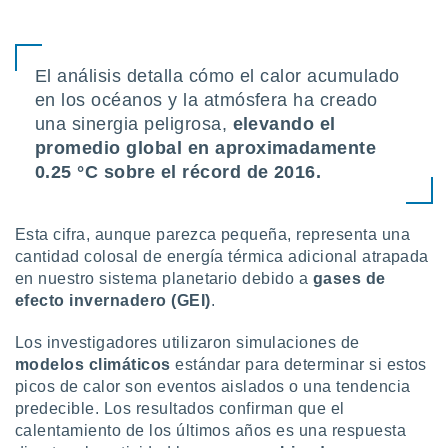
ón de
uedes
uestro sitio
ed.mx. En
El análisis detalla cómo el calor acumulado
te
en los océanos y la atmósfera ha creado
 de que
talarán
una sinergia peligrosa,
elevando el
e sean
promedio global en aproximadamente
para
0.25 °C sobre el récord de 2016.
a
por el sitio
o se
cookies para
Esta cifra, aunque parezca pequeña, representa una
cantidad colosal de energía térmica adicional atrapada
nto ni para
en nuestro sistema planetario debido a
gases de
licidad o
efecto invernadero (GEI)
.
ado, aunque
Los investigadores utilizaron simulaciones de
sualizar
modelos climáticos
estándar para determinar si estos
general no
ada. Puedes
picos de calor son eventos aislados o una tendencia
 instalación
predecible. Los resultados confirman que el
y acceder a
calentamiento de los últimos años es una respuesta
io web a