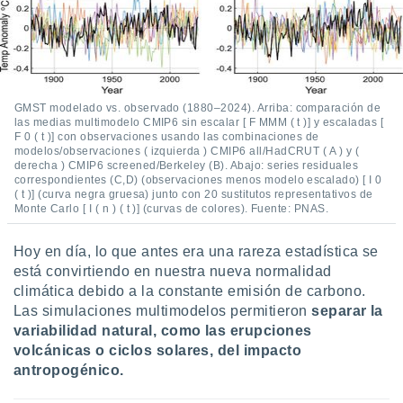
ar perfiles
idad
a, utilizar
a
 la
GMST modelado vs. observado (1880–2024). Arriba: comparación de
da, crear un
las medias multimodelo CMIP6 sin escalar [ F MMM ( t )] y escaladas [
personalizar
F 0 ( t )] con observaciones usando las combinaciones de
o, uso de
modelos/observaciones ( izquierda ) CMIP6 all/HadCRUT ( A ) y (
a la
derecha ) CMIP6 screened/Berkeley (B). Abajo: series residuales
correspondientes (C,D) (observaciones menos modelo escalado) [ I 0
e contenido
( t )] (curva negra gruesa) junto con 20 sustitutos representativos de
do, medir el
Monte Carlo [ I ( n ) ( t )] (curvas de colores). Fuente: PNAS.
 de la
medir el
 del
Hoy en día, lo que antes era una rareza estadística se
 comprender
está convirtiendo en nuestra nueva normalidad
 través de
climática debido a la constante emisión de carbono.
s o a través
Las simulaciones multimodelos permitieron
separar la
nación de
variabilidad natural, como las erupciones
edentes de
volcánicas o ciclos solares, del impacto
fuentes,
antropogénico.
y mejora de
os, uso de