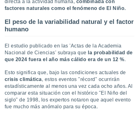
directa a la actividad humana,
c
ombinada con
ste abono
factores naturales como el fenómeno de El Niño.
 botón
.
El peso de la variabilidad natural y el factor
humano
nto,
cios
El estudio publicado en las 'Actas de la Academia
kies,
Nacional de Ciencias' subraya que
la probabilidad de
ores únicos
que 2024 fuera el año más cálido era de un 12 %
.
as similares
nar,
Esto significa que, bajo las condiciones actuales de
rocesar
onales como
crisis climática
, estos eventos "récord" ocurrirán
 este sitio
estadísticamente al menos una vez cada ocho años. Al
recciones IP
comparar esta situación con el histórico "El Niño del
ficadores de
siglo" de 1998, los expertos notaron que aquel evento
 posible
fue mucho más anómalo para su época.
s
 traten tus
nales en
 interés
go a lo que
nerte. Para