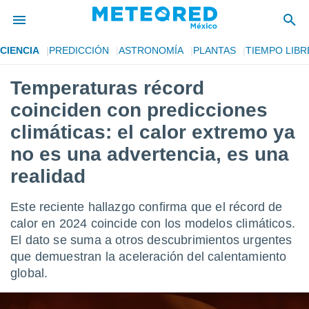
CIENCIA
PREDICCIÓN
ASTRONOMÍA
PLANTAS
TIEMPO LIBR
privacidad
Temperaturas récord
o de
mx
coinciden con predicciones
mx) ha sido
or
climáticas: el calor extremo ya
es para
no es una advertencia, es una
ue la
 que se
realidad
e calidad.
eder a este
ediante las
Este reciente hallazgo confirma que el récord de
opciones:
calor en 2024 coincide con los modelos climáticos.
El dato se suma a otros descubrimientos urgentes
ookies y
e forma
que demuestran la aceleración del calentamiento
global.
d digital
ada, basada