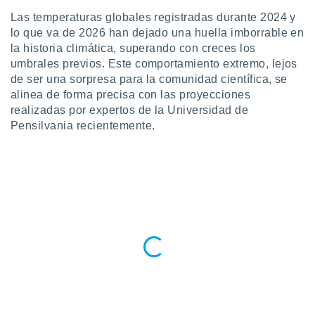
ublicidad y
Las temperaturas globales registradas durante 2024 y
do en
lo que va de 2026 han dejado una huella imborrable en
 mismo.
la historia climática, superando con creces los
sultar más
umbrales previos. Este comportamiento extremo, lejos
 en nuestra
de ser una sorpresa para la comunidad científica, se
 Cookies
y
alinea de forma precisa con las proyecciones
ualquier
realizadas por expertos de la Universidad de
ento
Pensilvania recientemente.
 botón
ación de
kies
 disponible
e nuestra
.
IVAMENTE,
as
 a cookies
 no aceptar