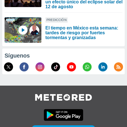
un efecto único del eclipse solar del
12 de agosto
PREDICCIÓN
El tiempo en México esta semana:
tardes de riesgo por fuertes
tormentas y granizadas
Síguenos