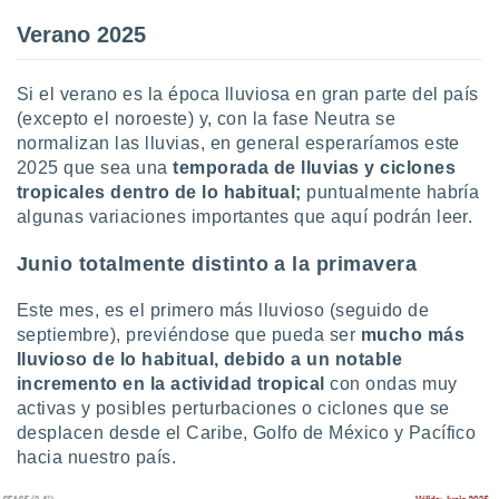
ados con el
 seleccionar
Verano 2025
o.
calización
Si el verano es la época lluviosa en gran parte del país
precisa e
(excepto el noroeste) y, con la fase Neutra se
ión mediante
normalizan las lluvias, en general esperaríamos este
, publicidad
2025 que sea una
temporada de lluvias y ciclones
tropicales dentro de lo habitual;
puntualmente habría
dos,
algunas variaciones importantes que aquí podrán leer.
 publicidad
,
Junio totalmente distinto a la primavera
ón de
 desarrollo
Este mes, es el primero más lluvioso (seguido de
s.
septiembre), previéndose que pueda ser
mucho más
tros 1199
lluvioso de lo habitual, debido a un notable
ios
incremento en la actividad
tropical
con ondas muy
activas y posibles perturbaciones o ciclones que se
desplacen desde el Caribe, Golfo de México y Pacífico
hacia nuestro país.