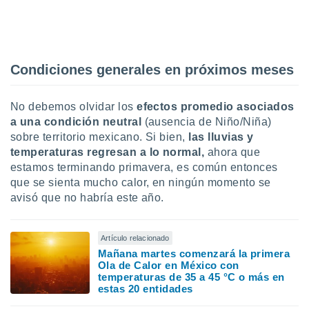
ón de
uedes
uestro sitio
ed.mx. En
te
Condiciones generales en próximos meses
 de que
talarán
e sean
No debemos olvidar los
efectos promedio asociados
para
a una condición neutral
(ausencia de Niño/Niña)
a
por el sitio
sobre territorio mexicano. Si bien,
las lluvias y
o se
temperaturas regresan a lo normal,
ahora que
cookies para
estamos terminando primavera, es común entonces
que se sienta mucho calor, en ningún momento se
nto ni para
avisó que no habría este año.
licidad o
ado, aunque
Artículo relacionado
sualizar
general no
Mañana martes comenzará la primera
Ola de Calor en México con
ada. Puedes
temperaturas de 35 a 45 °C o más en
 instalación
estas 20 entidades
y acceder a
io web a