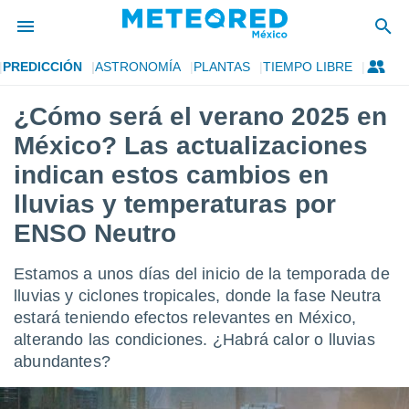
PREDICCIÓN
ASTRONOMÍA
PLANTAS
TIEMPO LIBRE
privacidad
¿Cómo será el verano 2025 en
o de
mx
México? Las actualizaciones
mx) ha sido
or
indican estos cambios en
es para
lluvias y temperaturas por
ue la
 que se
ENSO Neutro
e calidad.
eder a este
ediante las
Estamos a unos días del inicio de la temporada de
opciones:
lluvias y ciclones tropicales, donde la fase Neutra
estará teniendo efectos relevantes en México,
ookies y
e forma
alterando las condiciones. ¿Habrá calor o lluvias
abundantes?
d digital
ada, basada