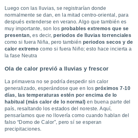
ste abono
Luego con las lluvias, se registrarían donde
 botón
normalmente se dan, en la mitad centro-oriental, para
.
después extenderse en verano. Algo que también es
muy importante, son los
probables extremos que se
nto,
presentan,
es decir,
periodos de lluvias torrenciales
como si fuera Niña, pero también
periodos secos y de
cios
calor extremo
como si fuera Niño; esto hace incierta a
kies,
ores únicos
la fase Neutra
as similares
nar,
Ola de calor previó a lluvias y frescor
rocesar
onales como
La primavera no se podría despedir sin calor
 este sitio
generalizado, esperándose que en los
próximos 7-10
recciones IP
días,
las temperaturas estén por encima de lo
ficadores de
 posible
habitual (más calor de lo normal)
en buena parte del
s
país, resaltando los estados del noreste. Aquí,
 traten tus
pensaríamos que no llovería como cuando hablan del
nales en
falso “Domo de Calor”, pero sí se esperan
 interés
precipitaciones.
go a lo que
nerte. Para