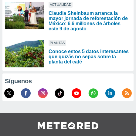
ACTUALIDAD
Claudia Sheinbaum arranca la
mayor jornada de reforestación de
México: 6.6 millones de árboles
este 9 de agosto
PLANTAS
Conoce estos 5 datos interesantes
que quizás no sepas sobre la
planta del café
Síguenos