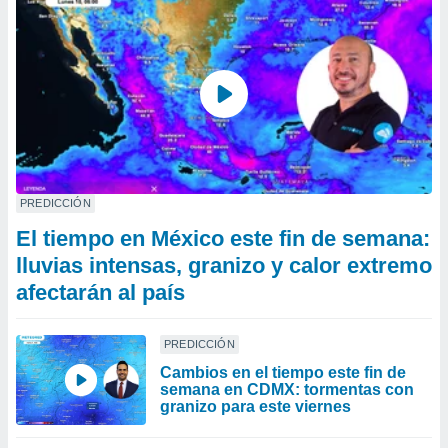
PREDICCIÓN
El tiempo en México este fin de semana:
lluvias intensas, granizo y calor extremo
afectarán al país
PREDICCIÓN
Cambios en el tiempo este fin de
semana en CDMX: tormentas con
granizo para este viernes