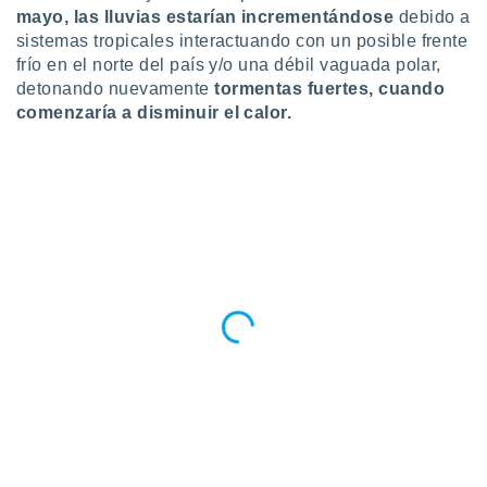
ar perfiles
mayo, las lluvias estarían incrementándose
debido a
idad
sistemas tropicales interactuando con un posible frente
a, utilizar
frío en el norte del país y/o una débil vaguada polar,
a
detonando nuevamente
tormentas fuertes, cuando
 la
comenzaría a disminuir el calor.
da, crear un
personalizar
o, uso de
a la
e contenido
do, medir el
 de la
medir el
 del
 comprender
 través de
s o a través
nación de
edentes de
fuentes,
y mejora de
os, uso de