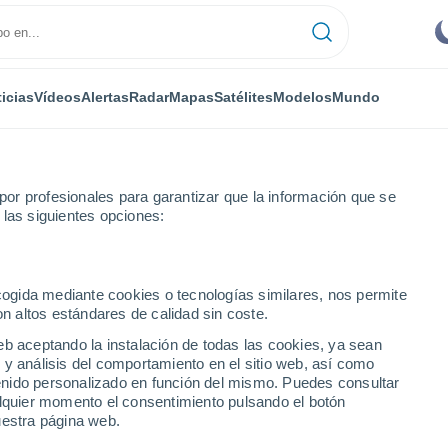
icias
Vídeos
Alertas
Radar
Mapas
Satélites
Modelos
Mundo
ONOMÍA
PLANTAS
TIEMPO LIBRE
or profesionales para garantizar que la información que se
 las siguientes opciones:
ecogida mediante cookies o tecnologías similares, nos permite
on altos estándares de calidad sin coste.
tas pasará esta segunda quincena de mayo, habiendo estados que se r
eb aceptando la instalación de todas las cookies, ya sean
 y análisis del comportamiento en el sitio web, así como
ntenido personalizado en función del mismo. Puedes consultar
as pasará esta segunda
alquier momento el consentimiento pulsando el botón
uestra página web.
biendo estados que se