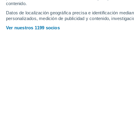
contenido.
Datos de localización geográfica precisa e identificación mediant
personalizados, medición de publicidad y contenido, investigació
Ver nuestros 1199 socios
Hemos tenido un inicio de may
intenso típico y también la pr
inundaciones que refrescaron
aumentarán lluvias.
José Martín Cortés
15/05
Mayo se caracteriza por tener a los ú
intensas tormentas, seguido frescor c
por tener los primeros pulsos de hume
resultando en un incremento de lluvia
viendo estas próximas dos semanas.