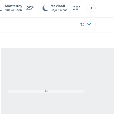
Monterrey
Mexicali
Tijuana
25°
38°
Nuevo León
Baja California
Baja C
°C
efrescarán notablemente