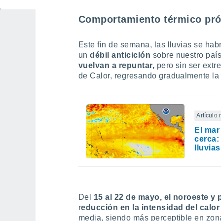
Comportamiento térmico pró
Este fin de semana, las lluvias se hab
un
débil anticiclón
sobre nuestro paí
vuelvan a repuntar,
pero sin ser ext
de Calor, regresando gradualmente la i
Artículo
El mar
cerca:
lluvias
Del
15 al 22 de mayo, el noroeste y 
r
educción en la intensidad del calo
media, siendo más perceptible en zona