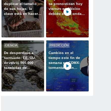
duplicar el tamaño
se pronostican hoy
de sus hojas: la
viernes en México
clave está en hacerlo
debido a dos ondas
trepar en lugar de
tropicales, vaguadas
dejarlo colgar
y el Monzón
CIENCIA
PREDICCIÓN
De desperdicio a
Cambios en el
santuario: EE. UU.
tiempo este fin de
devolvió 500,000
semana en CDMX:
toneladas de
tormentas con
conchas al océano y
granizo para este
revivió la vida marina
viernes