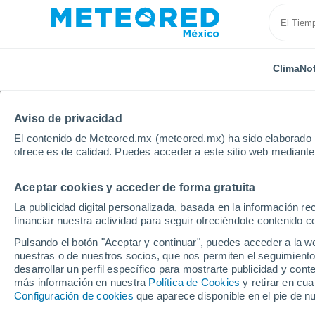
Clima
Not
TODAS
ACTUALIDAD
CIENCIA
PREDICCIÓN
ASTR
Aviso de privacidad
El contenido de Meteored.mx (meteored.mx) ha sido elaborado p
ofrece es de calidad. Puedes acceder a este sitio web mediante
Aceptar cookies y acceder de forma gratuita
La publicidad digital personalizada, basada en la información r
financiar nuestra actividad para seguir ofreciéndote contenido c
Inicio
Noticias
Predicción
Entre calor y tormen
Pulsando el botón "Aceptar y continuar", puedes acceder a la w
nuestras o de nuestros socios, que nos permiten el seguimiento
desarrollar un perfil específico para mostrarte publicidad y co
Entre calor y torment
más información en nuestra
Política de Cookies
y retirar en cu
Configuración de cookies
que aparece disponible en el pie de n
quincena de mayo, ha