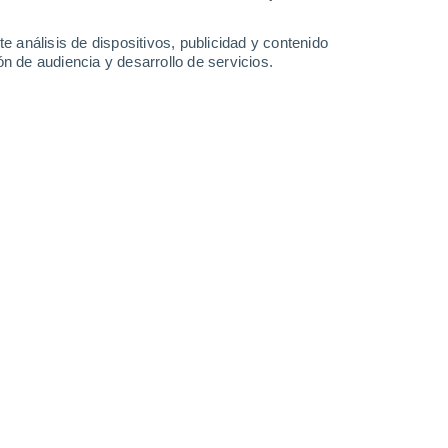
e análisis de dispositivos, publicidad y contenido
n de audiencia y desarrollo de servicios.
o muy variado, resaltando su calor
esencia de tormentas con granizo e
. Próximas dos semanas
/2026 07:58
7 min
ltimos frentes de la temporada que favorecen
on sus masas polares débiles, pero también
dad con ciclones u ondas tropicales,
s conforme pase el mes; esto lo seguiremos