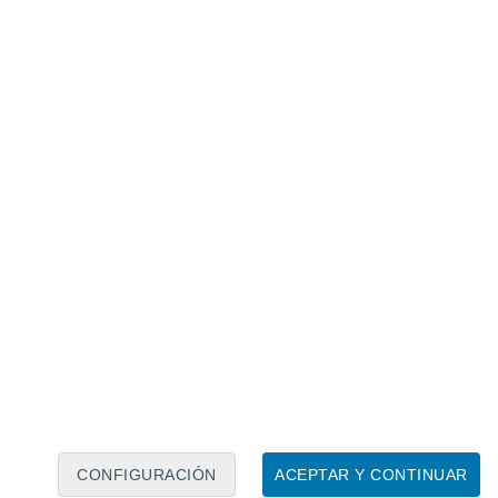
ta segunda quincena en gran parte de México con
es fríos en la frontera noreste induciendo
das
que recorran la Vertiente del Golfo;
olares al país, se quedarían en EEUU, pero
aciones.
puesto,
tal como se comentó desde abril e
encia en que
tendría menor intensidad en
días en que las lluvias
puedan ser más
os del norte, centro y oriente tendrían
avía más lo notamos si comparamos con
CONFIGURACIÓN
ACEPTAR Y CONTINUAR