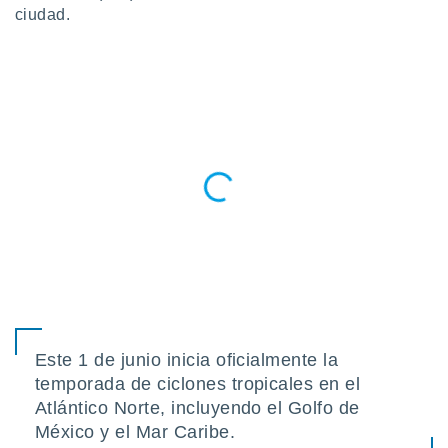
ublicidad y
ciudad.
do en
 mismo.
sultar más
 en nuestra
 Cookies
y
ualquier
ento
 botón
ación de
kies
 disponible
e nuestra
.
IVAMENTE,
Este 1 de junio inicia oficialmente la
temporada de ciclones tropicales en el
as
Atlántico Norte, incluyendo el Golfo de
 a cookies
México y el Mar Caribe.
 no aceptar