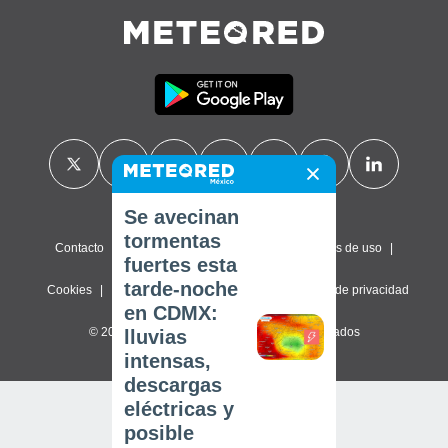
Se avecinan
tormentas
Contacto
Sobre nosotros
FAQ
Términos de uso
fuertes esta
tarde-noche
Cookies
Política de privacidad
Configuración de privacidad
en CDMX:
© 2026 Meteored. Todos los derechos reservados
lluvias
intensas,
descargas
eléctricas y
posible