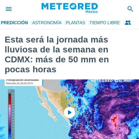
PREDICCIÓN
ASTRONOMÍA
PLANTAS
TIEMPO LIBRE
privacidad
Esta será la jornada más
o de
mx
lluviosa de la semana en
mx) ha sido
or
CDMX: más de 50 mm en
es para
pocas horas
ue la
 que se
e calidad.
eder a este
ediante las
opciones:
ookies y
e forma
d digital
ada, basada