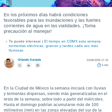
mación
ediante
ecnologías
En los próximos días habrá condiciones
nos permite
favorables para las inundaciones y las fuertes
estra
ara seguir
corrientes de agua en las vialidades. ¡Toma
e contenido
precaución al manejar!
ACEPTAR
stándares
Y
sin coste.
Te puede interesar |
El tiempo en CDMX esta semana:
CONTINUAR
tormentas eléctricas, granizo y tardes cada vez más
 botón
lluviosas
continuar",
CONFIGURACIÓN
der a la
Orlando Aurquia
01/06/2026 17:15
ndo la
5 min
 de todas
, ya sean
de nuestros
 nos
En la Ciudad de México la semana iniciará con lluvias
 y análisis
y tormentas dispersas, siendo más generalizadas en el
tamiento en
resto de la semana, sobre todo a partir del miércoles.
b, así como
un perfil
Hasta el domingo podrían acumularse más de 100
para
milímetros (mm) en las zonas elevadas del sur de la