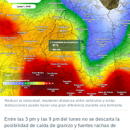
ste abono
 botón
.
nto,
cios
kies,
ores únicos
as similares
nar,
rocesar
onales como
 este sitio
recciones IP
ficadores de
 posible
Reducir la velocidad, mantener distancia entre vehículos y evitar
s
distracciones puede hacer una gran diferencia durante una tormenta.
 traten tus
nales en
 interés
Entre las 3 pm y las 9 pm del lunes no se descarta la
go a lo que
posibilidad de caída de granizo y fuertes rachas de
nerte. Para