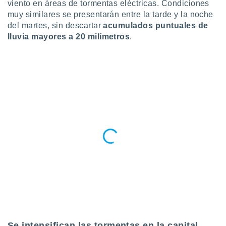
viento en áreas de tormentas eléctricas. Condiciones
retirar su
muy similares se presentarán entre la tarde y la noche
ento u
del martes, sin descartar
acumulados puntuales de
 de datos
lluvia mayores a 20 milímetros
.
er momento
ic en
o en
 Cookies
en
eb.
y
socios
el
to de
la
 en un
 y/o acceder
 de datos
ara
 anuncios
Se intensifican las tormentas en la capital