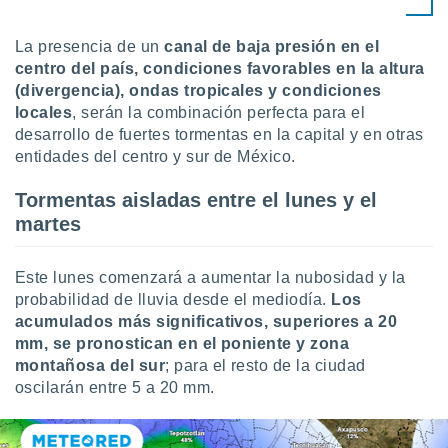
ón de
uedes
uestro sitio
La presencia de un
canal de baja presión en el
ed.mx. En
centro del país, condiciones favorables en la altura
te
(divergencia), ondas tropicales y condiciones
 de que
locales
, serán la combinación perfecta para el
talarán
desarrollo de fuertes tormentas en la capital y en otras
e sean
entidades del centro y sur de México.
para
a
por el sitio
Tormentas aisladas entre el lunes y el
o se
martes
cookies para
nto ni para
Este lunes comenzará a aumentar la nubosidad y la
licidad o
probabilidad de lluvia desde el mediodía.
Los
acumulados más significativos, superiores a 20
ado, aunque
mm, se pronostican en el poniente y zona
sualizar
montañosa del sur
; para el resto de la ciudad
general no
ada. Puedes
oscilarán entre 5 a 20 mm.
 instalación
y acceder a
io web a