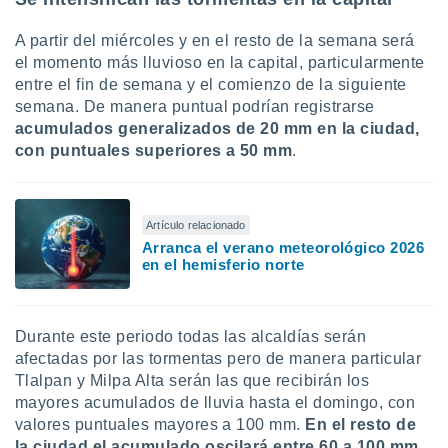
ar perfiles
idad
A partir del miércoles y en el resto de la semana será
a, utilizar
el momento más lluvioso en la capital, particularmente
a
entre el fin de semana y el comienzo de la siguiente
 la
semana. De manera puntual podrían registrarse
da, crear un
acumulados generalizados de 20 mm en la ciudad,
personalizar
con puntuales superiores a 50 mm
.
o, uso de
a la
e contenido
do, medir el
Artículo relacionado
 de la
Arranca el verano meteorológico 2026
medir el
en el hemisferio norte
 del
 comprender
 través de
s o a través
Durante este periodo todas las alcaldías serán
nación de
afectadas por las tormentas pero de manera particular
edentes de
Tlalpan y Milpa Alta serán las que recibirán los
fuentes,
mayores acumulados de lluvia hasta el domingo, con
y mejora de
valores puntuales mayores a 100 mm.
En el resto de
os, uso de
la ciudad el acumulado oscilará entre 60 a 100 mm.