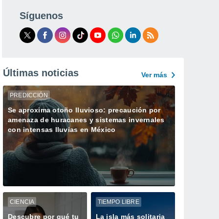
Síguenos
Últimas noticias
Ver más
PREDICCIÓN
Se aproxima otoño lluvioso: precaución por
amenaza de huracanes y sistemas invernales
con intensas lluvias en México
CIENCIA
TIEMPO LIBRE
Descubre por qué tu
La isla más solitaria