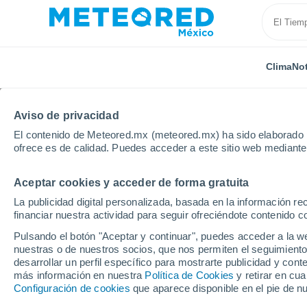
Clima
Not
TODAS
ACTUALIDAD
CIENCIA
PREDICCIÓN
ASTR
Aviso de privacidad
El contenido de Meteored.mx (meteored.mx) ha sido elaborado p
ofrece es de calidad. Puedes acceder a este sitio web mediante
Aceptar cookies y acceder de forma gratuita
La publicidad digital personalizada, basada en la información r
financiar nuestra actividad para seguir ofreciéndote contenido c
Inicio
Noticias
Predicción
Inicia oficialmente l
Pulsando el botón "Aceptar y continuar", puedes acceder a la w
nuestras o de nuestros socios, que nos permiten el seguimiento
desarrollar un perfil específico para mostrarte publicidad y co
Inicia oficialmente l
más información en nuestra
Política de Cookies
y retirar en cu
Configuración de cookies
que aparece disponible en el pie de n
en el Pacífico Mexica