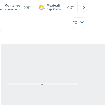
Monterrey
Mexicali
Tijuana
29°
40°
Nuevo León
Baja California
Baja C
°C