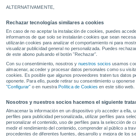
ALTERNATIVAMENTE,
La temporada de huracanes del Pacífic
2026, bajo condiciones oceánicas espe
Rechazar tecnologías similares a cookies
posible fenómeno de El Niño intenso, 
En caso de no aceptar la instalación de cookies, puedes accede
informamos de que solo se instalarán cookies que sean necesari
utilizarán cookies para analizar el comportamiento ni para most
visualizar publicidad general no personalizada. Puedes rechazar
de este abono pulsando el botón "Rechazar".
Con su consentimiento, nosotros y
nuestros socios
usamos cooki
almacenar, acceder y procesar datos personales como su visita e
cookies. Es posible que algunos proveedores traten tus datos pe
oponerte. Para ello, puede retirar su consentimiento u oponerse
"Configurar"
o en nuestra
Política de Cookies
en este sitio web.
Nosotros y nuestros socios hacemos el siguiente trata
Almacenar la información en un dispositivo y/o acceder a ella, 
perfiles para publicidad personalizada, utilizar perfiles para sele
personalizar el contenido, uso de perfiles para la selección de c
medir el rendimiento del contenido, comprender al público a tra
procedentes de diferentes fuentes, desarrollo y mejora de los se