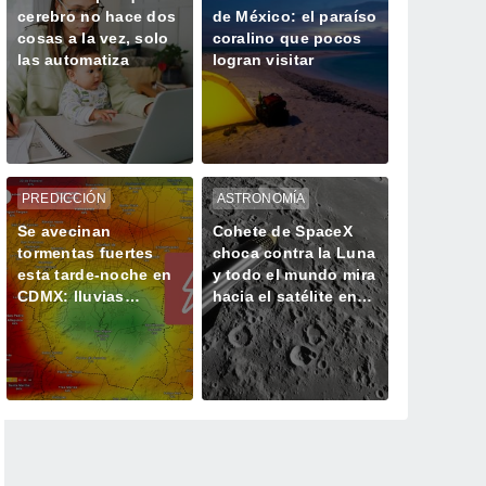
cerebro no hace dos
de México: el paraíso
cosas a la vez, solo
coralino que pocos
las automatiza
logran visitar
PREDICCIÓN
ASTRONOMÍA
Se avecinan
Cohete de SpaceX
tormentas fuertes
choca contra la Luna
esta tarde-noche en
y todo el mundo mira
CDMX: lluvias
hacia el satélite en
intensas, descargas
busca del cráter
eléctricas y posible
granizo