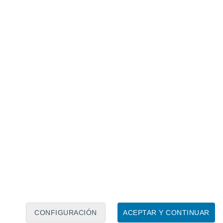
 observaciones climatológicas, hasta el
do su punto de
mayor actividad ciclónica
CONFIGURACIÓN
ACEPTAR Y CONTINUAR