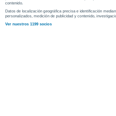
contenido.
Datos de localización geográfica precisa e identificación mediant
personalizados, medición de publicidad y contenido, investigació
Ver nuestros 1199 socios
La temporada de lluvias camina de la mano con la activida
temperaturas que han predominado en México. Imagen: 
Úrsula Pamela García
Hoy, 15 de mayo de 2026,
arranca of
el Pacífico Nororiental y la tempora
se relacionan y marcan un cambio drás
Estos eventos suele reactivar el trans
lo que impulsa la disminución de sequ