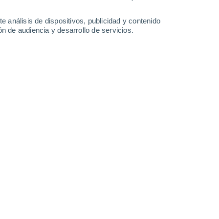
e análisis de dispositivos, publicidad y contenido
n de audiencia y desarrollo de servicios.
d ciclónica, siendo un alivio necesario ante las altas
NASA.
15/05/2026 18:54
5 min
icialmente la temporada de huracanes en
da de lluvias en México
. Ambos periodos
tico en el patrón atmosférico nacional.
porte de humedad hacia el interior del país,
ía en algunas partes del país.