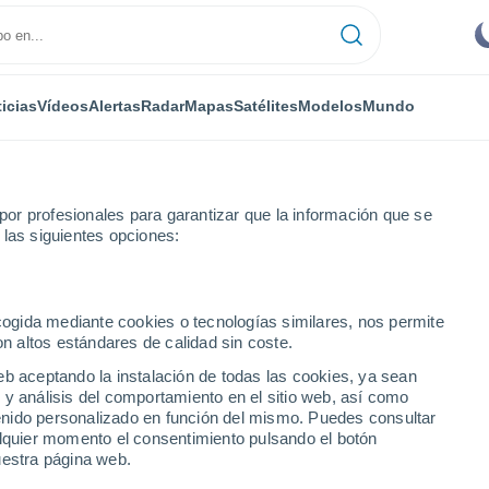
icias
Vídeos
Alertas
Radar
Mapas
Satélites
Modelos
Mundo
ONOMÍA
PLANTAS
TIEMPO LIBRE
or profesionales para garantizar que la información que se
 las siguientes opciones:
ecogida mediante cookies o tecnologías similares, nos permite
on altos estándares de calidad sin coste.
a Temporada de Huracanes en el Pacífico Mexicano 2026
eb aceptando la instalación de todas las cookies, ya sean
 y análisis del comportamiento en el sitio web, así como
ntenido personalizado en función del mismo. Puedes consultar
a Temporada de Huracanes
alquier momento el consentimiento pulsando el botón
uestra página web.
no 2026