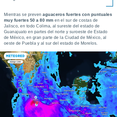
ste abono
 botón
.
Mientras se preven
aguaceros fuertes con puntuales
muy fuertes 50 a 80 mm
en el sur de costas de
Jalisco, en todo Colima, al sureste del estado de
nto,
Guanajuato en partes del norte y suroeste de Estado
cios
de México, en gran parte de la Ciudad de México, al
kies,
oeste de Puebla y al sur del estado de Morelos.
ores únicos
as similares
nar,
rocesar
onales como
 este sitio
recciones IP
ficadores de
 posible
s
 traten tus
nales en
 interés
go a lo que
nerte. Para