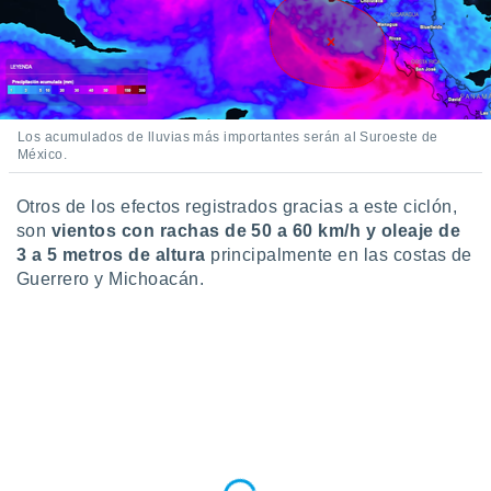
retirar su
ento u
 de datos
er momento
ic en
Los acumulados de lluvias más importantes serán al Suroeste de
o en
México.
 Cookies
en
eb.
Otros de los efectos registrados gracias a este ciclón,
son
vientos con rachas de 50 a 60 km/h y oleaje de
y
3 a 5 metros de altura
principalmente en las costas de
socios
Guerrero y Michoacán.
el
to de
la
 en un
 y/o acceder
 de datos
ara
 anuncios