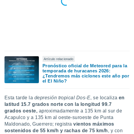
ar perfiles
idad
a, utilizar
a
 la
da, crear un
personalizar
o, uso de
a la
Artículo relacionado
e contenido
Pronóstico oficial de Meteored para la
do, medir el
temporada de huracanes 2026:
 de la
¿Tendremos más ciclones este año por
medir el
el El Niño?
 del
 comprender
 través de
Esta tarde la
depresión tropical Dos-E
, se localiza
en
s o a través
latitud 15.7 grados norte con la longitud 99.7
nación de
grados oeste,
aproximadamente a 135 km al sur de
edentes de
Acapulco y a 135 km al oeste-suroeste de Punta
fuentes,
y mejora de
Maldonado, Guerrero; registra
vientos máximos
os, uso de
sostenidos de 55 km/h y rachas de 75 km/h
, y con