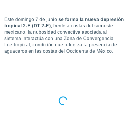
ublicidad y
do en
 mismo.
Este domingo 7 de junio
se forma la nueva depresión
sultar más
tropical 2-E (DT 2-E),
frente a costas del suroeste
 en nuestra
mexicano, la nubosidad convectiva asociada al
 Cookies
y
sistema interactúa con una Zona de Convergencia
ualquier
Intertropical, condición que refuerza la presencia de
aguaceros en las costas del Occidente de México.
ento
 botón
ación de
kies
 disponible
e nuestra
.
IVAMENTE,
as
 a cookies
 no aceptar