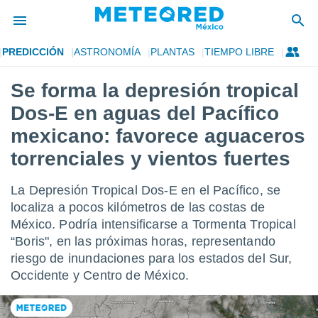
PREDICCIÓN
ASTRONOMÍA
PLANTAS
TIEMPO LIBRE
privacidad
Se forma la depresión tropical
o de
mx
Dos-E en aguas del Pacífico
mx) ha sido
or
mexicano: favorece aguaceros
es para
torrenciales y vientos fuertes
ue la
 que se
e calidad.
La Depresión Tropical Dos-E en el Pacífico, se
eder a este
localiza a pocos kilómetros de las costas de
ediante las
opciones:
México. Podría intensificarse a Tormenta Tropical
“Boris", en las próximas horas, representando
ookies y
riesgo de inundaciones para los estados del Sur,
e forma
Occidente y Centro de México.
d digital
ada, basada