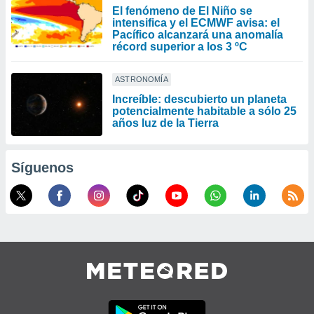
El fenómeno de El Niño se
intensifica y el ECMWF avisa: el
Pacífico alcanzará una anomalía
récord superior a los 3 ºC
ASTRONOMÍA
Increíble: descubierto un planeta
potencialmente habitable a sólo 25
años luz de la Tierra
Síguenos