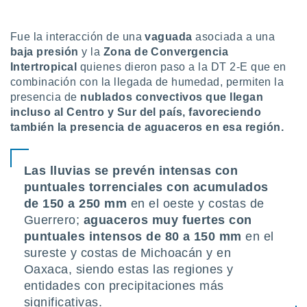
ón de
uedes
uestro sitio
Fue la interacción de una
vaguada
asociada a una
ed.mx. En
baja presión
y la
Zona de Convergencia
te
Intertropical
quienes dieron paso a la DT 2-E que en
 de que
combinación con la llegada de humedad, permiten la
talarán
e sean
presencia de
nublados convectivos que llegan
para
incluso al Centro y Sur del país, favoreciendo
a
también la presencia de aguaceros en esa región.
por el sitio
o se
cookies para
Las lluvias se prevén intensas con
puntuales torrenciales con
acumulados
nto ni para
licidad o
de 150 a 250 mm
en el oeste y costas de
Guerrero;
aguaceros muy fuertes con
ado, aunque
puntuales intensos de 80 a 150 mm
en el
sualizar
general no
sureste y costas de Michoacán y en
ada. Puedes
Oaxaca, siendo estas las regiones y
 instalación
entidades con precipitaciones más
y acceder a
significativas.
io web a