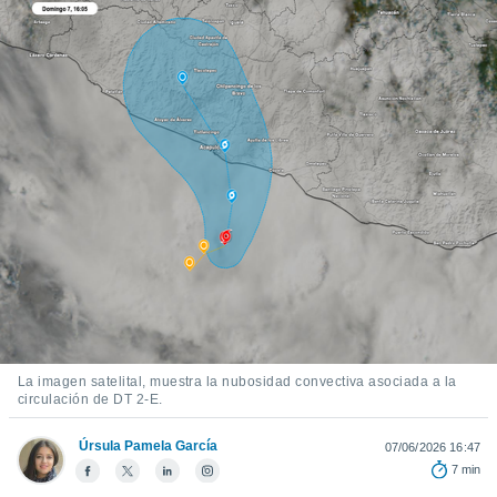
mación
ediante
ecnologías
nos permite
estra
ara seguir
e contenido
ACEPTAR
stándares
Y
sin coste.
CONTINUAR
 botón
continuar",
CONFIGURACIÓN
der a la
ndo la
 de todas
, ya sean
de nuestros
 nos
La imagen satelital, muestra la nubosidad convectiva asociada a la
 y análisis
circulación de DT 2-E.
tamiento en
b, así como
Úrsula Pamela García
07/06/2026 16:47
un perfil
7 min
para