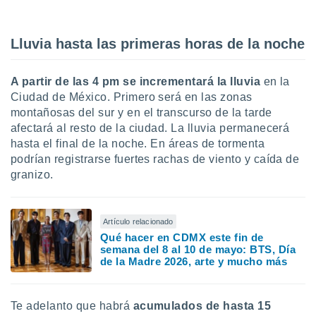
ar perfiles
idad
a, utilizar
Lluvia hasta las primeras horas de la noche
a
 la
A partir de las 4 pm se incrementará la lluvia
en la
da, crear un
Ciudad de México. Primero será en las zonas
personalizar
montañosas del sur y en el transcurso de la tarde
o, uso de
afectará al resto de la ciudad. La lluvia permanecerá
a la
e contenido
hasta el final de la noche. En áreas de tormenta
do, medir el
podrían registrarse fuertes rachas de viento y caída de
 de la
granizo.
medir el
 del
 comprender
Artículo relacionado
 través de
Qué hacer en CDMX este fin de
s o a través
semana del 8 al 10 de mayo: BTS, Día
nación de
de la Madre 2026, arte y mucho más
edentes de
fuentes,
y mejora de
os, uso de
Te adelanto que habrá
acumulados de hasta 15