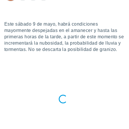
ublicidad y
do en
 mismo.
sultar más
Este sábado 9 de mayo, habrá condiciones
 en nuestra
mayormente despejadas en el amanecer y hasta las
 Cookies
y
primeras horas de la tarde, a partir de este momento se
ualquier
incrementará la nubosidad, la probabilidad de lluvia y
tormentas. No se descarta la posibilidad de granizo.
ento
 botón
ación de
kies
 disponible
e nuestra
.
IVAMENTE,
as
 a cookies
 no aceptar