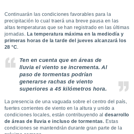
ón de
uedes
uestro sitio
Continuarán las condiciones favorables para la
ed.mx. En
precipitación lo cual traerá una breve pausa en las
te
altas temperaturas que se han registrado en las últimas
 de que
jornadas.
La temperatura máxima en la mediodía y
talarán
primeras horas de la tarde del jueves alcanzará los
e sean
28 °C
.
para
a
por el sitio
Ten en cuenta que en áreas de
o se
lluvia el viento se incrementa. Al
cookies para
paso de tormentas podrían
generarse rachas de viento
nto ni para
licidad o
superiores a 45 kilómetros hora.
ado, aunque
La presencia de una vaguada sobre el centro del país,
sualizar
fuertes corrientes de viento en la altura y unido a
general no
condiciones locales, están contribuyendo al
desarrollo
ada. Puedes
 instalación
de áreas de lluvia e incluso de tormentas.
Estas
y acceder a
condiciones se mantendrán durante gran parte de la
io web a