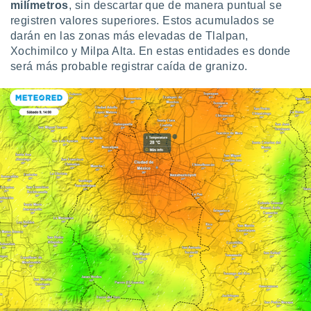
ados con el
milímetros
, sin descartar que de manera puntual se
 seleccionar
registren valores superiores. Estos acumulados se
o.
darán en las zonas más elevadas de Tlalpan,
calización
Xochimilco y Milpa Alta. En estas entidades es donde
precisa e
será más probable registrar caída de granizo.
ión mediante
, publicidad
dos,
 publicidad
,
ón de
 desarrollo
s.
tros 1199
ios