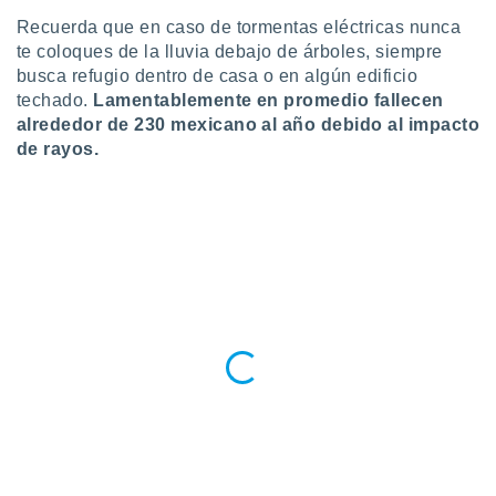
retirar su
Recuerda que en caso de tormentas eléctricas nunca
ento u
te coloques de la lluvia debajo de árboles, siempre
busca refugio dentro de casa o en algún edificio
 de datos
techado.
Lamentablemente en promedio fallecen
er momento
ic en
alrededor de 230 mexicano al año debido al impacto
o en
de rayos.
 Cookies
en
eb.
y
socios
el
to de
la
 en un
 y/o acceder
 de datos
ara
 anuncios