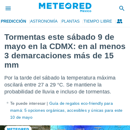
PREDICCIÓN
ASTRONOMÍA
PLANTAS
TIEMPO LIBRE
privacidad
Tormentas este sábado 9 de
o de
mx
mayo en la CDMX: en al menos
mx) ha sido
or
3 demarcaciones más de 15
es para
mm
ue la
 que se
e calidad.
Por la tarde del sábado la temperatura máxima
eder a este
oscilará entre 27 a 29 °C. Se mantiene la
ediante las
opciones:
probabilidad de lluvia e incluso de tormentas.
ookies y
Te puede interesar |
Guía de regalos eco-friendly para
e forma
mamá: 5 opciones orgánicas, accesibles y únicas para este
10 de mayo
d digital
ada, basada