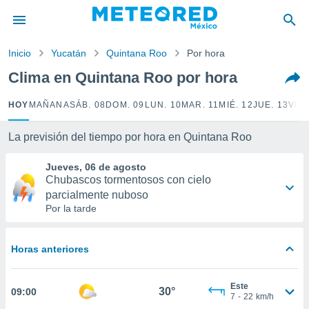
privacidad
o de
Inicio
Yucatán
Quintana Roo
Por hora
mx
mx) ha sido
Clima en Quintana Roo por hora
or
es para
HOY
MAÑANA
SÁB. 08
DOM. 09
LUN. 10
MAR. 11
MIÉ. 12
JUE. 13
VIE.
ue la
 que se
e calidad.
La previsión del tiempo por hora en Quintana Roo
eder a este
ediante las
Jueves, 06 de agosto
opciones:
Chubascos tormentosos con cielo
parcialmente nuboso
ookies y
Por la tarde
e forma
d digital
Horas anteriores
ada, basada
mación
Este
ediante
30°
09:00
7
-
22
km/h
ecnologías