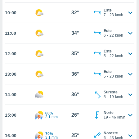
nos permite
estra
Este
32°
10:00
ara seguir
7
-
23
km/h
e contenido
ACEPTAR
stándares
Y
Este
sin coste.
34°
11:00
CONTINUAR
6
-
22
km/h
 botón
continuar",
CONFIGURACIÓN
Este
der a la
35°
12:00
5
-
22
km/h
ndo la
 de todas
, ya sean
Este
36°
13:00
de nuestros
5
-
20
km/h
 nos
Sureste
 y análisis
36°
14:00
5
-
19
km/h
tamiento en
b, así como
un perfil
Norte
60%
26°
15:00
3.1 mm
19
-
46
km/h
para
ublicidad y
Noreste
70%
25°
do en
16:00
3.1 mm
6
-
43
km/h