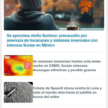
a
 la
da, crear un
personalizar
o, uso de
a la
e contenido
Se aproxima otoño lluvioso: precaución por
do, medir el
amenaza de huracanes y sistemas invernales con
 de la
intensas lluvias en México
medir el
 del
 comprender
Se avecinan tormentas fuertes esta tarde-
 través de
noche en CDMX: lluvias intensas,
s o a través
descargas eléctricas y posible granizo
nación de
edentes de
fuentes,
y mejora de
Cohete de SpaceX choca contra la Luna y
os, uso de
todo el mundo mira hacia el satélite en
ados con el
busca del cráter
 seleccionar
o.