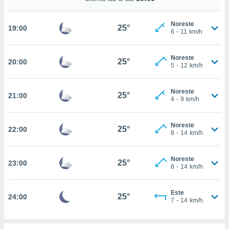
ed.mx. En
te
 de que
Noreste
25°
19:00
6
-
11
km/h
talarán
e sean
para
Noreste
25°
a
20:00
5
-
12
km/h
por el sitio
o se
cookies para
Noreste
25°
21:00
4
-
9
km/h
nto ni para
licidad o
Noreste
25°
22:00
8
-
14
km/h
ado, aunque
sualizar
general no
Noreste
25°
23:00
8
-
14
km/h
ada. Puedes
 instalación
y acceder a
Este
25°
24:00
io web a
7
-
14
km/h
ste abono
 botón
.