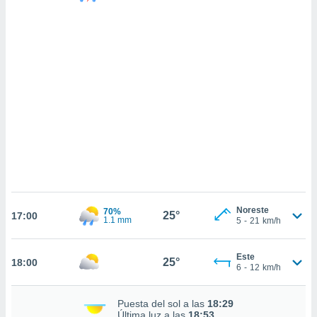
 mismo.
sultar más
 en nuestra
 Cookies
y
ualquier
ento
 botón
ación de
kies
 disponible
e nuestra
.
IVAMENTE,
Noreste
70%
25°
17:00
1.1 mm
5
-
21
km/h
as
 a cookies
Este
25°
18:00
 no aceptar
6
-
12
km/h
ón de
uedes
Puesta del sol a las
18:29
uestro sitio
Última luz a las
18:53