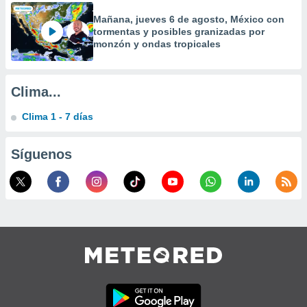
calización
Mañana, jueves 6 de agosto, México con
precisa e
tormentas y posibles granizadas por
ión mediante
monzón y ondas tropicales
, publicidad
dos,
Clima...
 publicidad
,
Clima 1 - 7 días
ón de
 desarrollo
Síguenos
s.
tros 1199
ios