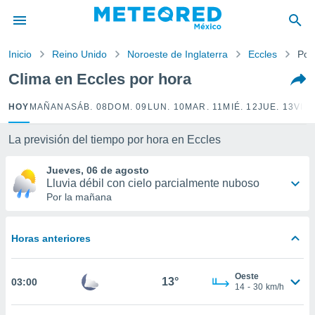
privacidad
o de
Inicio
Reino Unido
Noroeste de Inglaterra
Eccles
Por
mx
mx) ha sido
Clima en Eccles por hora
or
es para
HOY
MAÑANA
SÁB. 08
DOM. 09
LUN. 10
MAR. 11
MIÉ. 12
JUE. 13
VIE.
ue la
 que se
e calidad.
La previsión del tiempo por hora en Eccles
eder a este
ediante las
Jueves, 06 de agosto
opciones:
Lluvia débil con cielo parcialmente nuboso
Por la mañana
ookies y
e forma
Horas anteriores
d digital
ada, basada
Oeste
mación
13°
03:00
14
-
30
km/h
ediante
ecnologías