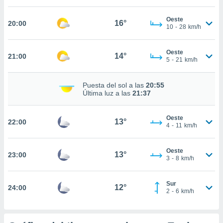
Oeste
nto,
16°
20:00
10
-
28
km/h
cios
kies,
Oeste
14°
21:00
5
-
21
km/h
ores únicos
as similares
nar,
Puesta del sol a las
20:55
rocesar
Última luz a las
21:37
onales como
 este sitio
recciones IP
Oeste
13°
22:00
4
-
11
km/h
ficadores de
 posible
s
Oeste
13°
23:00
 traten tus
3
-
8
km/h
nales en
 interés
go a lo que
Sur
12°
24:00
2
-
6
km/h
nerte. Para
retirar su
ento u