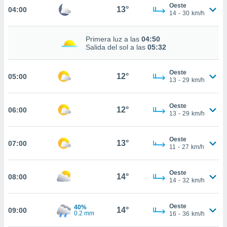
nos permite
Oeste
13°
04:00
estra
14
-
30
km/h
ara seguir
e contenido
ACEPTAR
Primera luz a las
04:50
stándares
Y
Salida del sol a las
05:32
sin coste.
CONTINUAR
 botón
Oeste
12°
05:00
continuar",
CONFIGURACIÓN
13
-
29
km/h
der a la
ndo la
 de todas
Oeste
12°
06:00
13
-
29
km/h
, ya sean
de nuestros
 nos
Oeste
13°
07:00
11
-
27
km/h
 y análisis
tamiento en
b, así como
Oeste
14°
08:00
14
-
32
km/h
un perfil
para
ublicidad y
Oeste
40%
14°
09:00
0.2 mm
16
-
36
km/h
do en