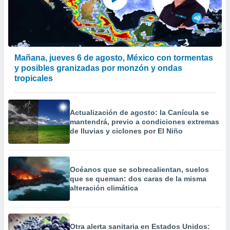
calización
precisa e
ión mediante
, publicidad
Mañana, jueves 6 de agosto, México con tormentas
dos,
y posibles granizadas por monzón y ondas
 publicidad
tropicales
,
ón de
 desarrollo
Actualización de agosto: la Canícula se
s.
mantendrá, previo a condiciones extremas
tros 1199
de lluvias y ciclones por El Niño
ios
Océanos que se sobrecalientan, suelos
que se queman: dos caras de la misma
alteración climática
Otra alerta sanitaria en Estados Unidos: