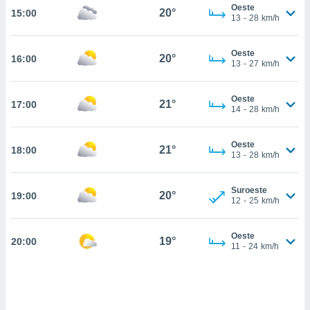
nos permite
Oeste
20°
15:00
estra
13
-
28
km/h
ara seguir
e contenido
ACEPTAR
Oeste
stándares
20°
16:00
Y
13
-
27
km/h
sin coste.
CONTINUAR
 botón
Oeste
21°
17:00
continuar",
CONFIGURACIÓN
14
-
28
km/h
der a la
ndo la
 de todas
Oeste
21°
18:00
13
-
28
km/h
, ya sean
de nuestros
 nos
Suroeste
20°
19:00
12
-
25
km/h
 y análisis
tamiento en
b, así como
Oeste
19°
20:00
11
-
24
km/h
un perfil
para
ublicidad y
do en