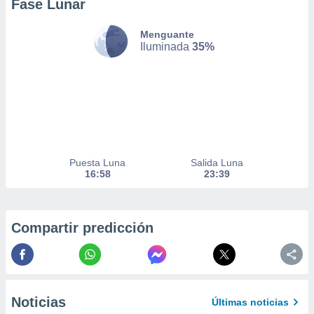
Fase Lunar
nto,
Menguante
Iluminada
35%
cios
kies,
ores únicos
as similares
nar,
rocesar
onales como
 este sitio
Puesta Luna
Salida Luna
recciones IP
16:58
23:39
ficadores de
 posible
s
 traten tus
Compartir predicción
nales en
 interés
go a lo que
nerte. Para
retirar su
ento u
Noticias
Últimas noticias