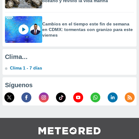
océano y revivió la vida marina
a
 la
da, crear un
Cambios en el tiempo este fin de semana
personalizar
en CDMX: tormentas con granizo para este
o, uso de
viernes
a la
e contenido
do, medir el
Clima...
 de la
medir el
Clima 1 - 7 días
 del
 comprender
 través de
Síguenos
s o a través
nación de
edentes de
fuentes,
y mejora de
os, uso de
ados con el
 seleccionar
o.