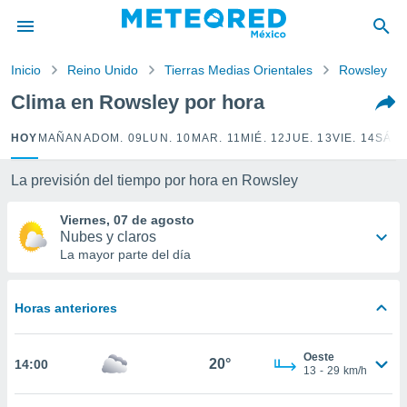
privacidad
o de
Inicio
Reino Unido
Tierras Medias Orientales
Rowsley
mx
mx) ha sido
Clima en Rowsley por hora
or
es para
HOY
MAÑANA
DOM. 09
LUN. 10
MAR. 11
MIÉ. 12
JUE. 13
VIE. 14
SÁB.
ue la
 que se
e calidad.
La previsión del tiempo por hora en Rowsley
eder a este
ediante las
Viernes, 07 de agosto
opciones:
Nubes y claros
La mayor parte del día
ookies y
e forma
Horas anteriores
d digital
ada, basada
Oeste
mación
20°
14:00
13
-
29
km/h
ediante
ecnologías