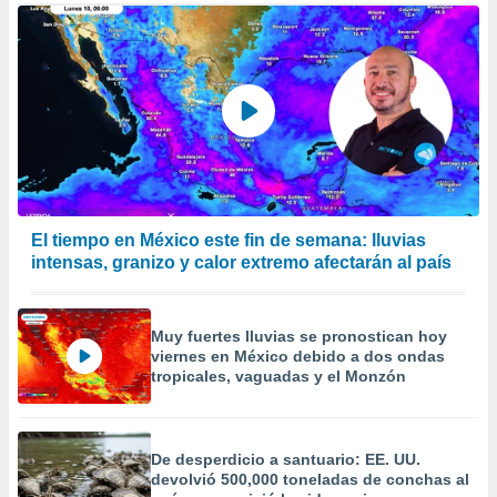
 de datos
er momento
ic en
o en
 Cookies
en
eb.
y
socios
el
El tiempo en México este fin de semana: lluvias
intensas, granizo y calor extremo afectarán al país
to de
la
Muy fuertes lluvias se pronostican hoy
 en un
viernes en México debido a dos ondas
 y/o acceder
tropicales, vaguadas y el Monzón
 de datos
ara
 anuncios
ar perfiles
De desperdicio a santuario: EE. UU.
idad
devolvió 500,000 toneladas de conchas al
a, utilizar