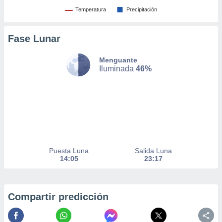
Temperatura
Precipitación
nto,
Fase Lunar
cios
kies,
ores únicos
Menguante
Iluminada
46%
as similares
nar,
rocesar
onales como
 este sitio
recciones IP
ficadores de
 posible
s
Puesta Luna
Salida Luna
 traten tus
14:05
23:17
nales en
 interés
go a lo que
nerte. Para
Compartir predicción
retirar su
ento u