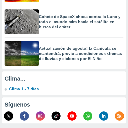
a
 la
Cohete de SpaceX choca contra la Luna y
da, crear un
todo el mundo mira hacia el satélite en
personalizar
busca del cráter
o, uso de
a la
e contenido
do, medir el
Actualización de agosto: la Canícula se
 de la
mantendrá, previo a condiciones extremas
medir el
de lluvias y ciclones por El Niño
 del
 comprender
 través de
Clima...
s o a través
nación de
Clima 1 - 7 días
edentes de
fuentes,
y mejora de
Síguenos
os, uso de
ados con el
 seleccionar
o.