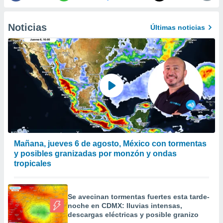
 de datos
er momento
Noticias
ic en
Últimas noticias
o en
 Cookies
en
eb.
y
socios
el
to de
Mañana, jueves 6 de agosto, México con tormentas
la
y posibles granizadas por monzón y ondas
 en un
 y/o acceder
tropicales
 de datos
ara
 anuncios
Se avecinan tormentas fuertes esta tarde-
ar perfiles
noche en CDMX: lluvias intensas,
idad
descargas eléctricas y posible granizo
a, utilizar