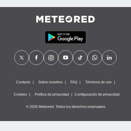
calización
precisa e
ión mediante
, publicidad
dos,
 publicidad
,
ón de
 desarrollo
s.
tros 1199
ios
Contacto
Sobre nosotros
FAQ
Términos de uso
Cookies
Política de privacidad
Configuración de privacidad
© 2026 Meteored. Todos los derechos reservados