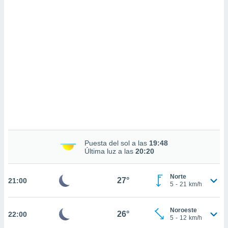
 mismo.
sultar más
 en nuestra
 Cookies
y
ualquier
ento
 botón
ación de
kies
 disponible
e nuestra
.
IVAMENTE,
Puesta del sol a las
19:48
Última luz a las
20:20
as
Norte
 a cookies
27°
21:00
5
-
21
km/h
 no aceptar
ón de
Noroeste
uedes
26°
22:00
5
-
12
km/h
uestro sitio