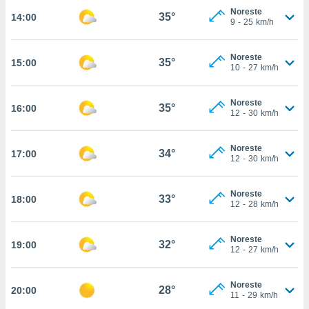
nos permite
Noreste
35°
14:00
estra
9
-
25
km/h
ara seguir
e contenido
ACEPTAR
stándares
Noreste
35°
15:00
Y
10
-
27
km/h
sin coste.
CONTINUAR
 botón
Noreste
continuar",
35°
16:00
CONFIGURACIÓN
12
-
30
km/h
der a la
ndo la
 de todas
Noreste
34°
17:00
, ya sean
12
-
30
km/h
de nuestros
 nos
Noreste
33°
18:00
12
-
28
km/h
 y análisis
tamiento en
b, así como
Noreste
32°
19:00
un perfil
12
-
27
km/h
para
ublicidad y
Noreste
28°
20:00
11
-
29
km/h
do en