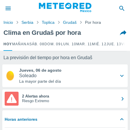
privacidad
o de
Inicio
Serbia
Toplica
Grudaš
Por hora
mx
mx) ha sido
Clima en Grudaš por hora
or
es para
HOY
MAÑANA
SÁB. 08
DOM. 09
LUN. 10
MAR. 11
MIÉ. 12
JUE. 13
VIE.
ue la
 que se
e calidad.
La previsión del tiempo por hora en Grudaš
eder a este
ediante las
Jueves, 06 de agosto
opciones:
Soleado
La mayor parte del día
ookies y
e forma
2 Alertas ahora
Riesgo Extremo
d digital
ada, basada
mación
Horas anteriores
ediante
ecnologías