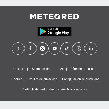
calización
precisa e
ión mediante
, publicidad
dos,
 publicidad
,
ón de
 desarrollo
s.
tros 1199
ios
Contacto
Sobre nosotros
FAQ
Términos de uso
Cookies
Política de privacidad
Configuración de privacidad
© 2026 Meteored. Todos los derechos reservados