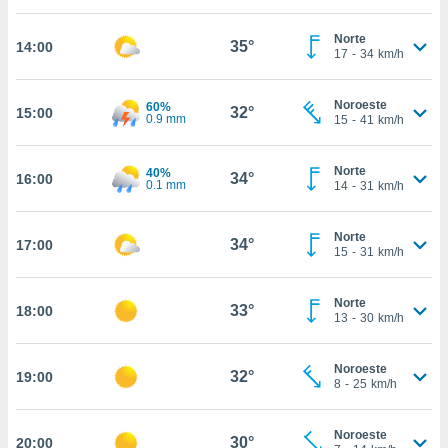
nos permite
estra
Norte
ara seguir
35°
14:00
17
-
34
km/h
e contenido
ACEPTAR
stándares
Y
sin coste.
Noroeste
60%
CONTINUAR
32°
15:00
0.9 mm
15
-
41
km/h
 botón
continuar",
CONFIGURACIÓN
der a la
Norte
40%
34°
16:00
0.1 mm
14
-
31
km/h
ndo la
 de todas
, ya sean
Norte
34°
17:00
de nuestros
15
-
31
km/h
 nos
 y análisis
Norte
33°
18:00
13
-
30
km/h
tamiento en
b, así como
un perfil
Noroeste
32°
19:00
para
8
-
25
km/h
ublicidad y
Noroeste
do en
30°
20:00