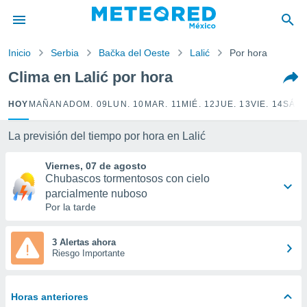
privacidad
o de
Inicio
Serbia
Bačka del Oeste
Lalić
Por hora
mx
mx) ha sido
Clima en Lalić por hora
or
es para
HOY
MAÑANA
DOM. 09
LUN. 10
MAR. 11
MIÉ. 12
JUE. 13
VIE. 14
SÁB.
ue la
 que se
e calidad.
La previsión del tiempo por hora en Lalić
eder a este
ediante las
Viernes, 07 de agosto
opciones:
Chubascos tormentosos con cielo
parcialmente nuboso
ookies y
Por la tarde
e forma
3 Alertas ahora
d digital
Riesgo Importante
ada, basada
mación
ediante
Horas anteriores
ecnologías