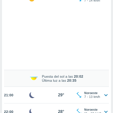
7
-
14
km/h
 mismo.
sultar más
 en nuestra
 Cookies
y
ualquier
ento
 botón
ación de
kies
 disponible
e nuestra
.
IVAMENTE,
Puesta del sol a las
20:02
Última luz a las
20:35
as
 a cookies
Noroeste
29°
21:00
 no aceptar
7
-
13
km/h
ón de
uedes
uestro sitio
Noroeste
28°
22:00