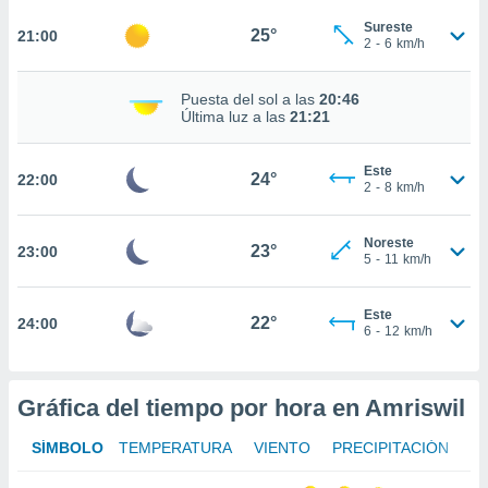
ed.mx. En
te
Sureste
25°
21:00
2
-
6
km/h
 de que
talarán
e sean
Puesta del sol a las
20:46
para
Última luz a las
21:21
a
por el sitio
Este
o se
24°
22:00
2
-
8
km/h
cookies para
nto ni para
Noreste
23°
23:00
licidad o
5
-
11
km/h
ado, aunque
Este
sualizar
22°
24:00
6
-
12
km/h
general no
ada. Puedes
 instalación
y acceder a
Gráfica del tiempo por hora en Amriswil
io web a
ste abono
SÍMBOLO
TEMPERATURA
VIENTO
PRECIPITACIÓN
 botón
.