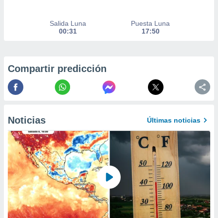
 de datos
er momento
Salida Luna
Puesta Luna
ic en
00:31
17:50
o en
 Cookies
en
eb.
Compartir predicción
y
socios
el
to de
Noticias
Últimas noticias
la
 en un
 y/o acceder
 de datos
ara
 anuncios
ar perfiles
idad
a, utilizar