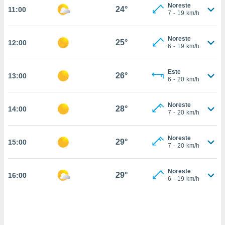
nos permite
Noreste
24°
11:00
estra
7
-
19
km/h
ara seguir
e contenido
ACEPTAR
Noreste
stándares
25°
12:00
Y
6
-
19
km/h
sin coste.
CONTINUAR
 botón
Este
26°
13:00
continuar",
CONFIGURACIÓN
6
-
20
km/h
der a la
ndo la
 de todas
Noreste
28°
14:00
7
-
20
km/h
, ya sean
de nuestros
 nos
Noreste
29°
15:00
7
-
20
km/h
 y análisis
tamiento en
b, así como
Noreste
29°
16:00
6
-
19
km/h
un perfil
para
ublicidad y
do en