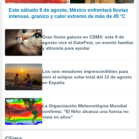
a
 la
Este sábado 8 de agosto, México enfrentará lluvias
intensas, granizo y calor extremo de más de 45 °C
da, crear un
personalizar
o, uso de
Gran fiesta gatuna en CDMX: este 9 de
a la
agosto vive el GatoFest, un evento familiar
e contenido
y altruista para ayudar
do, medir el
 de la
medir el
 del
Los seis miradores imprescindibles para
 comprender
vivir el eclipse solar total del 12 de agosto
 través de
en España
s o a través
nación de
edentes de
fuentes,
La Organización Meteorológica Mundial
y mejora de
confirma: "El Niño alcanza una fuerza no
os, uso de
vista en años"
ados con el
 seleccionar
o.
Clima...