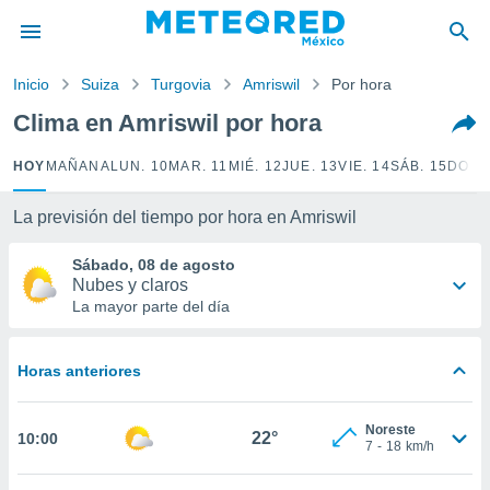
privacidad
o de
Inicio
Suiza
Turgovia
Amriswil
Por hora
mx
mx) ha sido
Clima en Amriswil por hora
or
es para
HOY
MAÑANA
LUN. 10
MAR. 11
MIÉ. 12
JUE. 13
VIE. 14
SÁB. 15
DOM.
ue la
 que se
e calidad.
La previsión del tiempo por hora en Amriswil
eder a este
ediante las
Sábado, 08 de agosto
opciones:
Nubes y claros
La mayor parte del día
ookies y
e forma
Horas anteriores
d digital
ada, basada
Noreste
mación
22°
10:00
7
-
18
km/h
ediante
ecnologías