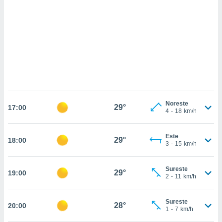
 mismo.
sultar más
 en nuestra
 Cookies
y
ualquier
ento
 botón
ación de
kies
 disponible
Noreste
29°
e nuestra
17:00
4
-
18
km/h
.
IVAMENTE,
Este
29°
18:00
3
-
15
km/h
as
Sureste
29°
19:00
 a cookies
2
-
11
km/h
 no aceptar
ón de
Sureste
28°
20:00
uedes
1
-
7
km/h
uestro sitio