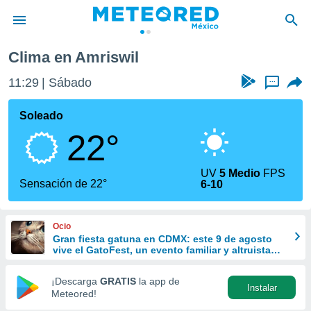
Clima en Amriswil
privacidad
11:29
Sábado
...
o de
mx
mx) ha sido
Soleado
or
22°
es para
ue la
 que se
UV
5 Medio
FPS
e calidad.
Sensación de 22°
6-10
eder a este
ediante las
opciones:
Ocio
Gran fiesta gatuna en CDMX: este 9 de agosto
ookies y
vive el GatoFest, un evento familiar y altruista
e forma
para ayudar
¡Descarga
GRATIS
la app de
Instalar
d digital
Meteored!
ada, basada