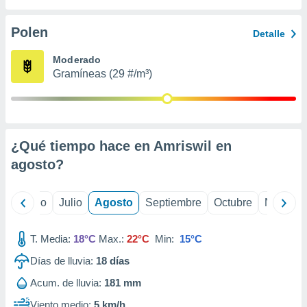
ados con el
 seleccionar
o.
Polen
Detalle
calización
Moderado
precisa e
Gramíneas (29 #/m³)
ión mediante
, publicidad
dos,
 publicidad
¿Qué tiempo hace en Amriswil en
,
agosto
?
ón de
 desarrollo
s.
yo
Junio
Julio
Agosto
Septiembre
Octubre
Noviemb
tros 1199
ios
T. Media:
18°C
Max.:
22°C
Min:
15°C
Días de lluvia:
18
días
Acum. de lluvia:
181 mm
Viento medio:
5 km/h