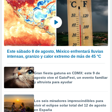
calización
precisa e
ión mediante
, publicidad
dos,
 publicidad
,
ón de
 desarrollo
Este sábado 8 de agosto, México enfrentará lluvias
s.
intensas, granizo y calor extremo de más de 45 °C
tros 1199
ios
Gran fiesta gatuna en CDMX: este 9 de
agosto vive el GatoFest, un evento familiar
y altruista para ayudar
Los seis miradores imprescindibles para
vivir el eclipse solar total del 12 de agosto
en España