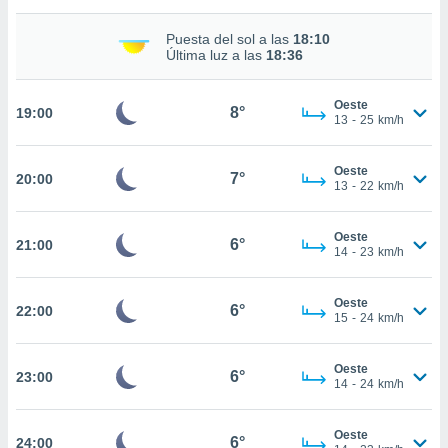
Puesta del sol a las
18:10
nto,
Última luz a las
18:36
cios
kies,
Oeste
8°
19:00
13
-
25
km/h
ores únicos
as similares
nar,
Oeste
7°
rocesar
20:00
13
-
22
km/h
onales como
 este sitio
recciones IP
Oeste
6°
21:00
14
-
23
km/h
ficadores de
 posible
s
Oeste
6°
22:00
 traten tus
15
-
24
km/h
nales en
 interés
go a lo que
Oeste
6°
23:00
14
-
24
km/h
nerte. Para
retirar su
ento u
Oeste
6°
24:00