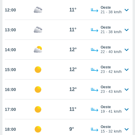
ed.mx. En
te
Oeste
11°
12:00
21
-
38
km/h
 de que
talarán
e sean
Oeste
11°
13:00
para
21
-
38
km/h
a
por el sitio
Oeste
o se
12°
14:00
22
-
40
km/h
cookies para
nto ni para
Oeste
12°
15:00
licidad o
23
-
42
km/h
ado, aunque
Oeste
sualizar
12°
16:00
23
-
43
km/h
general no
ada. Puedes
 instalación
Oeste
11°
17:00
y acceder a
19
-
41
km/h
io web a
ste abono
Oeste
 botón
9°
18:00
15
-
32
km/h
.