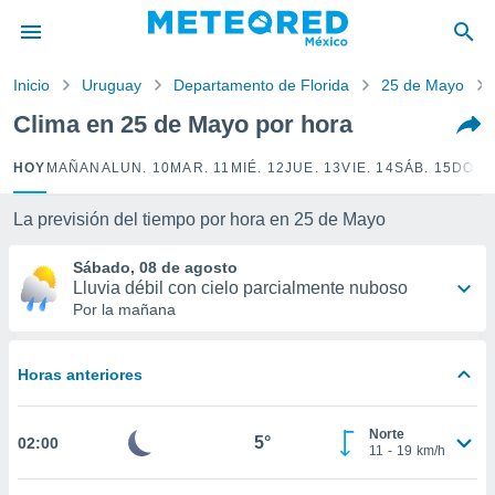
privacidad
o de
Inicio
Uruguay
Departamento de Florida
25 de Mayo
mx
mx) ha sido
Clima en 25 de Mayo por hora
or
es para
HOY
MAÑANA
LUN. 10
MAR. 11
MIÉ. 12
JUE. 13
VIE. 14
SÁB. 15
DOM.
ue la
 que se
e calidad.
La previsión del tiempo por hora en 25 de Mayo
eder a este
ediante las
Sábado, 08 de agosto
opciones:
Lluvia débil con cielo parcialmente nuboso
Por la mañana
ookies y
e forma
Horas anteriores
d digital
ada, basada
Norte
mación
5°
02:00
11
-
19
km/h
ediante
ecnologías