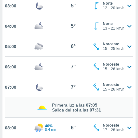
nos permite
Norte
5°
03:00
estra
12
-
20
km/h
ara seguir
e contenido
ACEPTAR
Norte
stándares
5°
04:00
Y
13
-
21
km/h
sin coste.
CONTINUAR
 botón
Noroeste
6°
05:00
continuar",
CONFIGURACIÓN
15
-
25
km/h
der a la
ndo la
 de todas
Noroeste
7°
06:00
15
-
26
km/h
, ya sean
de nuestros
 nos
Noroeste
7°
07:00
15
-
26
km/h
 y análisis
tamiento en
Primera luz a las
07:05
b, así como
Salida del sol a las
07:31
un perfil
para
ublicidad y
Noroeste
40%
6°
08:00
0.4 mm
17
-
28
km/h
do en