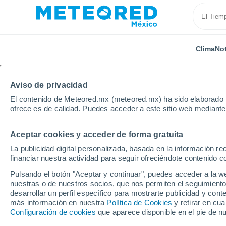
Clima
Not
Aviso de privacidad
El contenido de Meteored.mx (meteored.mx) ha sido elaborado p
ofrece es de calidad. Puedes acceder a este sitio web mediante
Aceptar cookies y acceder de forma gratuita
Inicio
Vídeos
Tormentas y posible caída de granizo
La publicidad digital personalizada, basada en la información r
financiar nuestra actividad para seguir ofreciéndote contenido c
Pulsando el botón "Aceptar y continuar", puedes acceder a la w
nuestras o de nuestros socios, que nos permiten el seguimiento
desarrollar un perfil específico para mostrarte publicidad y co
más información en nuestra
Política de Cookies
y retirar en cu
Configuración de cookies
que aparece disponible en el pie de n