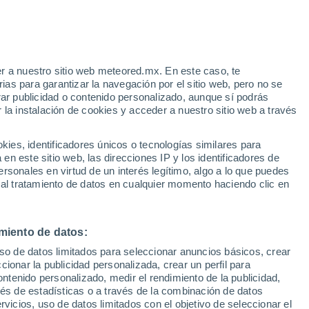
r a nuestro sitio web meteored.mx. En este caso, te
as para garantizar la navegación por el sitio web, pero no se
rar publicidad o contenido personalizado, aunque sí podrás
 la instalación de cookies y acceder a nuestro sitio web a través
es, identificadores únicos o tecnologías similares para
n este sitio web, las direcciones IP y los identificadores de
rsonales en virtud de un interés legítimo, algo a lo que puedes
 al tratamiento de datos en cualquier momento haciendo clic en
da de granizo para este
miento de datos:
uso de datos limitados para seleccionar anuncios básicos, crear
o
ccionar la publicidad personalizada, crear un perfil para
ontenido personalizado, medir el rendimiento de la publicidad,
cales.
vés de estadísticas o a través de la combinación de datos
rvicios, uso de datos limitados con el objetivo de seleccionar el