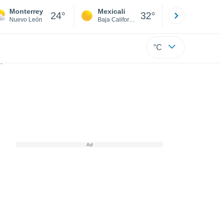
Monterrey
Mexicali
Tijuana
24°
32°
Nuevo León
Baja California
Baja C
°C