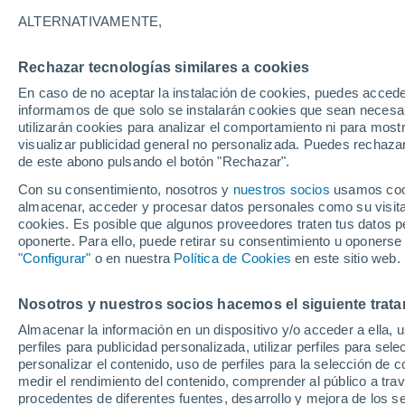
ALTERNATIVAMENTE,
Rechazar tecnologías similares a cookies
En caso de no aceptar la instalación de cookies, puedes accede
informamos de que solo se instalarán cookies que sean necesari
utilizarán cookies para analizar el comportamiento ni para most
visualizar publicidad general no personalizada. Puedes rechazar
de este abono pulsando el botón "Rechazar".
Con su consentimiento, nosotros y
nuestros socios
usamos cooki
almacenar, acceder y procesar datos personales como su visita e
cookies. Es posible que algunos proveedores traten tus datos pe
oponerte. Para ello, puede retirar su consentimiento u oponerse
"Configurar"
o en nuestra
Política de Cookies
en este sitio web.
Tormentas y posible caí
Nosotros y nuestros socios hacemos el siguiente trata
Almacenar la información en un dispositivo y/o acceder a ella, 
fin de semana en Méxic
perfiles para publicidad personalizada, utilizar perfiles para sele
personalizar el contenido, uso de perfiles para la selección de c
Debido al establecimiento de vaguadas y ondas tropi
medir el rendimiento del contenido, comprender al público a tra
procedentes de diferentes fuentes, desarrollo y mejora de los se