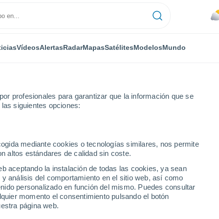
icias
Vídeos
Alertas
Radar
Mapas
Satélites
Modelos
Mundo
or profesionales para garantizar que la información que se
 las siguientes opciones:
 para este fin de semana en México
ecogida mediante cookies o tecnologías similares, nos permite
on altos estándares de calidad sin coste.
eb aceptando la instalación de todas las cookies, ya sean
 y análisis del comportamiento en el sitio web, así como
ntenido personalizado en función del mismo. Puedes consultar
alquier momento el consentimiento pulsando el botón
uestra página web.