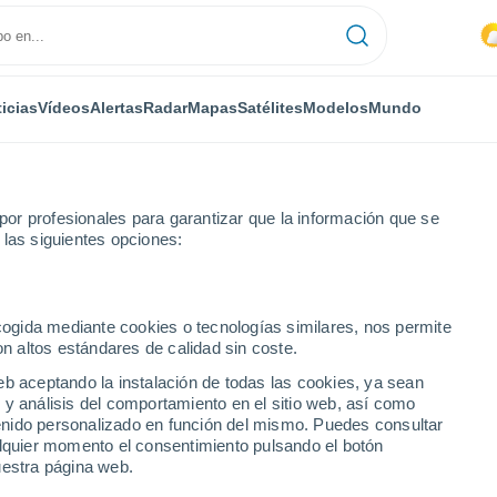
icias
Vídeos
Alertas
Radar
Mapas
Satélites
Modelos
Mundo
or profesionales para garantizar que la información que se
 las siguientes opciones:
ecogida mediante cookies o tecnologías similares, nos permite
on altos estándares de calidad sin coste.
eb aceptando la instalación de todas las cookies, ya sean
 y análisis del comportamiento en el sitio web, así como
...
ntenido personalizado en función del mismo. Puedes consultar
alquier momento el consentimiento pulsando el botón
Por hora
uestra página web.
Cielos despejados en las
próximas horas