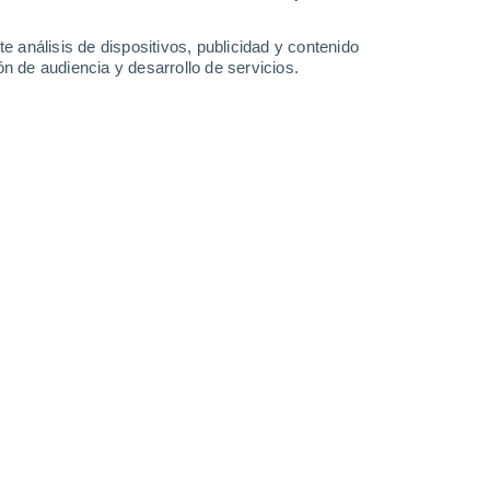
26°
/
14°
28°
/
11°
31°
/
13°
33°
/
17°
e análisis de dispositivos, publicidad y contenido
n de audiencia y desarrollo de servicios.
-
28
km/h
11
-
29
km/h
9
-
26
km/h
9
-
27
km/h
Este
6 Alto
7
-
22 km/h
FPS:
15-25
Este
6 Alto
6
-
22 km/h
FPS:
15-25
Este
5 Medio
6
-
22 km/h
FPS:
6-10
Este
4 Medio
6
-
20 km/h
FPS:
6-10