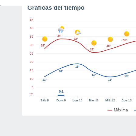
Gráficas del tiempo
45
40
34°
35
32°
31°
30
28°
28°
26°
25
20
19°
15
16°
14°
13°
10
11°
11°
5
0.1
°C
Sáb
8
Dom
9
Lun
10
Mar
11
Mié
12
Jue
13
Máxima