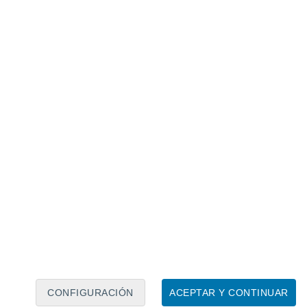
Calendario lunar
Lun
Mar
Mié
Jue
Vie
Sáb
Dom
8
9
10
11
12
13
14
15
16
17
18
19
20
21
CONFIGURACIÓN
ACEPTAR Y CONTINUAR