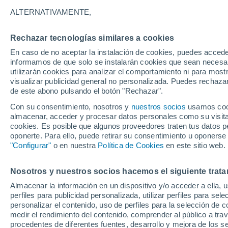
25°
ALTERNATIVAMENTE,
Rechazar tecnologías similares a cookies
UV
6 Alto
En caso de no aceptar la instalación de cookies, puedes accede
Sensación de 26°
FPS
15-25
informamos de que solo se instalarán cookies que sean necesari
utilizarán cookies para analizar el comportamiento ni para most
visualizar publicidad general no personalizada. Puedes rechazar
de este abono pulsando el botón "Rechazar".
Ocio
Gran fiesta gatuna en CDMX: este 9 de agosto
Con su consentimiento, nosotros y
nuestros socios
usamos cooki
el GatoFest, un evento familiar y altruista par
almacenar, acceder y procesar datos personales como su visita e
ayudar
cookies. Es posible que algunos proveedores traten tus datos pe
Clima 1 - 7 días
Por hora
Actualidad
Mapa de nub
oponerte. Para ello, puede retirar su consentimiento u oponerse
"Configurar"
o en nuestra
Política de Cookies
en este sitio web.
Nosotros y nuestros socios hacemos el siguiente trata
Mañana
Lunes
Hoy
Almacenar la información en un dispositivo y/o acceder a ella, 
9 Ago
10 Ago
8 Ago
perfiles para publicidad personalizada, utilizar perfiles para sele
personalizar el contenido, uso de perfiles para la selección de c
medir el rendimiento del contenido, comprender al público a tra
procedentes de diferentes fuentes, desarrollo y mejora de los se
30%