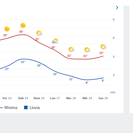
8
36°
33°
6
31°
26°
23°
21°
21°
4
21°
19°
17°
13°
2
11°
9°
8°
mm
Vie
14
Sáb
15
Dom
16
Lun
17
Mar
18
Mié
19
Jue
20
Mínima
Lluvia