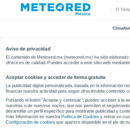
Clima
Not
Aviso de privacidad
El contenido de Meteored.mx (meteored.mx) ha sido elaborado p
ofrece es de calidad. Puedes acceder a este sitio web mediante
Aceptar cookies y acceder de forma gratuita
Inicio
Alemania
Hesse
Idstein
La publicidad digital personalizada, basada en la información r
financiar nuestra actividad para seguir ofreciéndote contenido c
Clima en Idstein
Pulsando el botón "Aceptar y continuar", puedes acceder a la w
nuestras o de nuestros socios, que nos permiten el seguimiento
12:32
Sábado
desarrollar un perfil específico para mostrarte publicidad y co
más información en nuestra
Política de Cookies
y retirar en cu
Configuración de cookies
que aparece disponible en el pie de n
Nubes y claros