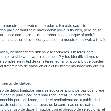
r a nuestro sitio web meteored.mx. En este caso, te
as para garantizar la navegación por el sitio web, pero no se
rar publicidad o contenido personalizado, aunque sí podrás
 la instalación de cookies y acceder a nuestro sitio web a través
 vive
es, identificadores únicos o tecnologías similares para
a
n este sitio web, las direcciones IP y los identificadores de
rsonales en virtud de un interés legítimo, algo a lo que puedes
osidad
Radar de lluvia
Satélites
Modelos
 al tratamiento de datos en cualquier momento haciendo clic en
miento de datos:
Martes
Miércoles
Jueves
Viernes
uso de datos limitados para seleccionar anuncios básicos, crear
11 Ago
12 Ago
13 Ago
14 Ago
ccionar la publicidad personalizada, crear un perfil para
ontenido personalizado, medir el rendimiento de la publicidad,
vés de estadísticas o a través de la combinación de datos
rvicios, uso de datos limitados con el objetivo de seleccionar el