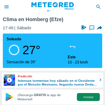
Clima en Homberg (Efze)
privacidad
17:49
Sábado
...
o de
mx
mx) ha sido
Soleado
or
27°
es para
ue la
 que se
Este
e calidad.
Sensación de 26°
10
23 km/h
eder a este
ediante las
opciones:
Predicción
Intensas tormentas hoy sábado en el Occidente
ookies y
por el Monzón Mexicano, llegando nueva Onda
e forma
Tropical al sur
¡Descarga
GRATIS
la app de
Instalar
d digital
Meteored!
ada, basada