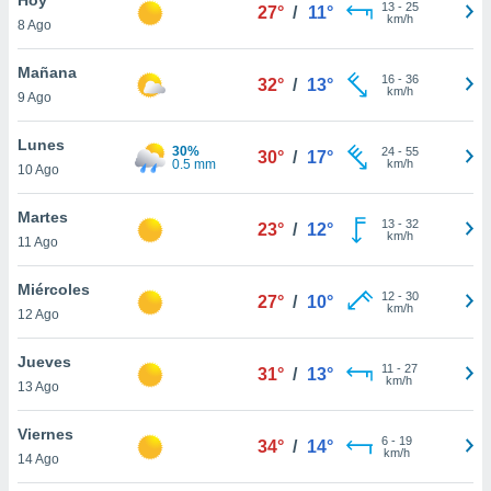
ublicidad y
13
-
25
27°
/
11°
km/h
8 Ago
do en
 mismo.
Mañana
16
-
36
32°
/
13°
sultar más
km/h
9 Ago
 en nuestra
 Cookies
y
Lunes
30%
24
-
55
ualquier
30°
/
17°
0.5 mm
km/h
10 Ago
ento
 botón
Martes
13
-
32
23°
/
12°
ación de
km/h
11 Ago
kies
 disponible
Miércoles
12
-
30
e nuestra
27°
/
10°
km/h
12 Ago
.
Jueves
IVAMENTE,
11
-
27
31°
/
13°
km/h
13 Ago
as
Viernes
6
-
19
34°
/
14°
 a cookies
km/h
14 Ago
 no aceptar