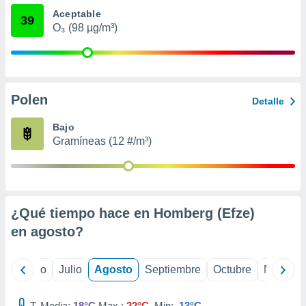
ados con el
Aceptable
 seleccionar
39
o.
O₃ (98 µg/m³)
calización
precisa e
ión mediante
Polen
, publicidad
Detalle
dos,
Bajo
 publicidad
Gramíneas (12 #/m³)
,
ón de
 desarrollo
s.
¿Qué tiempo hace en Homberg (Efze)
tros 1199
ios
en
agosto
?
yo
Junio
Julio
Agosto
Septiembre
Octubre
Noviemb
T. Media:
18°C
Max.:
22°C
Min:
13°C