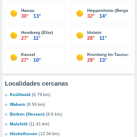
Hanau
Heppenheim (Bergstraß
30°
13°
32°
14°
Homberg (Efze)
Idstein
27°
11°
28°
11°
Kassel
Kronberg Im Taunus
27°
10°
28°
13°
Localidades cercanas
Knüllwald
(6.79 km)
Wabern
(8.59 km)
Borken (Hessen)
(8.6 km)
Malsfeld
(11.41 km)
Hückelhoven
(12.34 km)