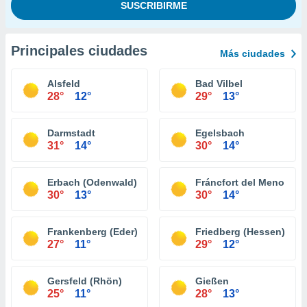
Principales ciudades
Más ciudades
Alsfeld
Bad Vilbel
28°
12°
29°
13°
Darmstadt
Egelsbach
31°
14°
30°
14°
Erbach (Odenwald)
Fráncfort del Meno
30°
13°
30°
14°
Frankenberg (Eder)
Friedberg (Hessen)
27°
11°
29°
12°
Gersfeld (Rhön)
Gießen
25°
11°
28°
13°