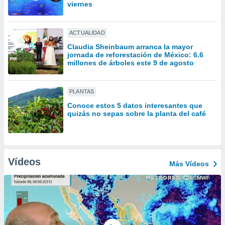
ón de
viernes
uedes
uestro sitio
ed.mx. En
ACTUALIDAD
te
Claudia Sheinbaum arranca la mayor
 de que
jornada de reforestación de México: 6.6
talarán
millones de árboles este 9 de agosto
e sean
para
a
PLANTAS
por el sitio
Conoce estos 5 datos interesantes que
o se
quizás no sepas sobre la planta del café
cookies para
nto ni para
licidad o
Vídeos
Más Vídeos
ado, aunque
sualizar
general no
ada. Puedes
 instalación
y acceder a
io web a