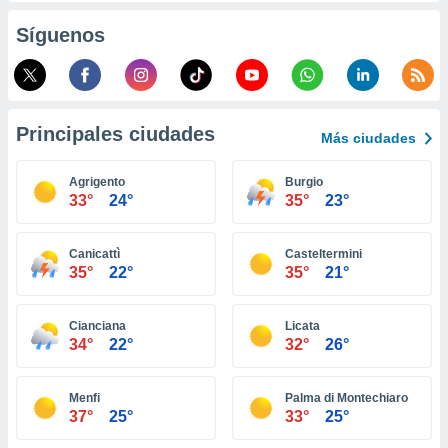
retirar su
Síguenos
ento u
 de datos
er momento
ic en
o en
Principales ciudades
Más ciudades
 Cookies
en
Agrigento
Burgio
eb.
33°
24°
35°
23°
y
socios
Canicattì
Casteltermini
el
35°
22°
35°
21°
to de
Cianciana
Licata
34°
22°
32°
26°
la
 en un
 y/o acceder
Menfi
Palma di Montechiaro
 de datos
37°
25°
33°
25°
ara
 anuncios