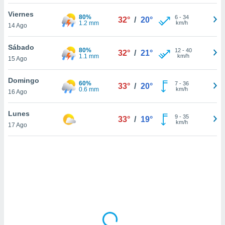
ón de
uedes
Viernes
80%
6
-
34
32°
/
20°
uestro sitio
1.2 mm
km/h
14 Ago
ed.mx. En
te
Sábado
80%
 de que
12
-
40
32°
/
21°
1.1 mm
km/h
15 Ago
talarán
e sean
para
Domingo
60%
7
-
36
33°
/
20°
a
0.6 mm
km/h
16 Ago
por el sitio
o se
Lunes
9
-
35
cookies para
33°
/
19°
km/h
17 Ago
nto ni para
licidad o
ado, aunque
sualizar
general no
ada. Puedes
 instalación
y acceder a
io web a