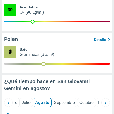
ados con el
 seleccionar
Aceptable
39
o.
O₃ (98 µg/m³)
calización
precisa e
ión mediante
, publicidad
Polen
Detalle
dos,
Bajo
 publicidad
Gramíneas (6 #/m³)
,
ón de
 desarrollo
s.
tros 1199
¿Qué tiempo hace en San Giovanni
ios
Gemini en
agosto
?
yo
Junio
Julio
Agosto
Septiembre
Octubre
Noviemb