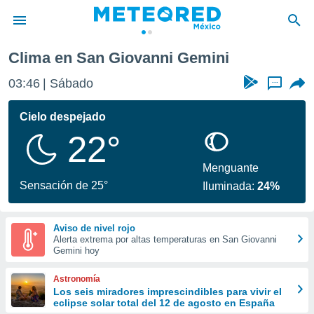
Clima en San Giovanni Gemini
privacidad
03:46
Sábado
...
o de
mx
mx) ha sido
Cielo despejado
or
22°
es para
ue la
 que se
Menguante
e calidad.
Sensación de 25°
Iluminada:
24%
eder a este
ediante las
opciones:
Aviso de nivel rojo
Alerta extrema por altas temperaturas en San Giovanni
ookies y
Gemini hoy
e forma
Astronomía
d digital
Los seis miradores imprescindibles para vivir el
eclipse solar total del 12 de agosto en España
ada, basada