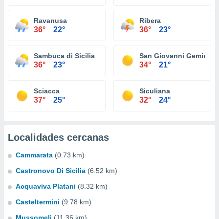
Ravanusa
Ribera
36°
22°
36°
23°
Sambuca di Sicilia
San Giovanni Gemini
36°
23°
34°
21°
Sciacca
Siculiana
37°
25°
32°
24°
Localidades cercanas
Cammarata
(0.73 km)
Castronovo Di Sicilia
(6.52 km)
Acquaviva Platani
(8.32 km)
Casteltermini
(9.78 km)
Mussomeli
(11.36 km)