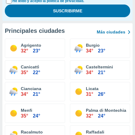
He leído y acepto la política de privacidad.
Principales ciudades
Más ciudades
Agrigento
Burgio
32°
23°
34°
23°
Canicattì
Casteltermini
35°
22°
34°
21°
Cianciana
Licata
34°
21°
31°
26°
Menfi
Palma di Montechiaro
35°
24°
32°
24°
Racalmuto
Raffadali