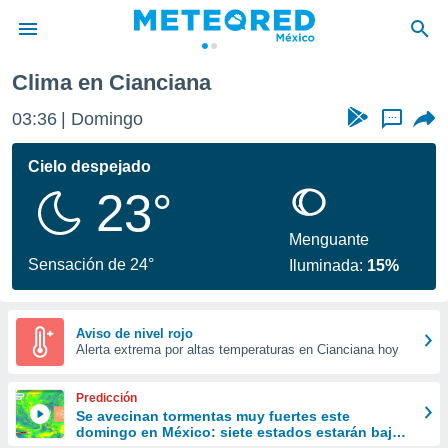
Clima en Cianciana
privacidad
03:36
Domingo
...
o de
mx
mx) ha sido
Cielo despejado
or
23°
es para
ue la
 que se
Menguante
e calidad.
Sensación de 24°
Iluminada:
15%
eder a este
ediante las
opciones:
Aviso de nivel rojo
Alerta extrema por altas temperaturas en Cianciana hoy
ookies y
e forma
Predicción
d digital
Se avecinan tormentas muy fuertes este
domingo en México: siete estados estarán bajo
ada, basada