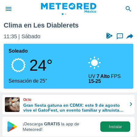
Clima en Les Diablerets
privacidad
11:35
Sábado
...
o de
mx
mx) ha sido
Soleado
or
24°
es para
ue la
 que se
UV
7 Alto
FPS
e calidad.
Sensación de 25°
15-25
eder a este
ediante las
opciones:
Ocio
Gran fiesta gatuna en CDMX: este 9 de agosto
ookies y
vive el GatoFest, un evento familiar y altruista
e forma
para ayudar
¡Descarga
GRATIS
la app de
Instalar
d digital
Meteored!
ada, basada