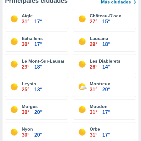
Principales ciudades
Más ciudades
Aigle
Château-D'oex
31°
17°
27°
15°
Echallens
Lausana
30°
17°
29°
18°
Le Mont-Sur-Lausanne
Les Diablerets
29°
18°
26°
14°
Leysin
Montreux
25°
13°
31°
20°
Morges
Moudon
30°
20°
31°
17°
Nyon
Orbe
30°
20°
31°
17°