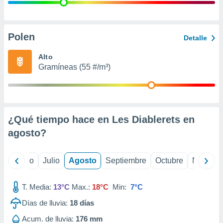
ados con el
 seleccionar
o.
calización
Polen
Detalle
precisa e
ión mediante
Alto
Gramíneas (55 #/m³)
, publicidad
dos,
 publicidad
,
¿Qué tiempo hace en Les Diablerets en
ón de
 desarrollo
agosto
?
s.
tros 1199
yo
Junio
Julio
Agosto
Septiembre
Octubre
Noviemb
ios
T. Media:
13°C
Max.:
18°C
Min:
7°C
Días de lluvia:
18
días
Acum. de lluvia:
176 mm