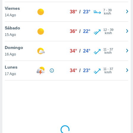
ón de
uedes
Viernes
7
-
39
38°
/
23°
uestro sitio
km/h
14 Ago
ed.mx. En
te
Sábado
 de que
12
-
39
36°
/
22°
km/h
15 Ago
talarán
e sean
para
Domingo
11
-
37
34°
/
24°
a
km/h
16 Ago
por el sitio
o se
Lunes
11
-
37
cookies para
34°
/
23°
km/h
17 Ago
nto ni para
licidad o
ado, aunque
sualizar
general no
ada. Puedes
 instalación
y acceder a
io web a