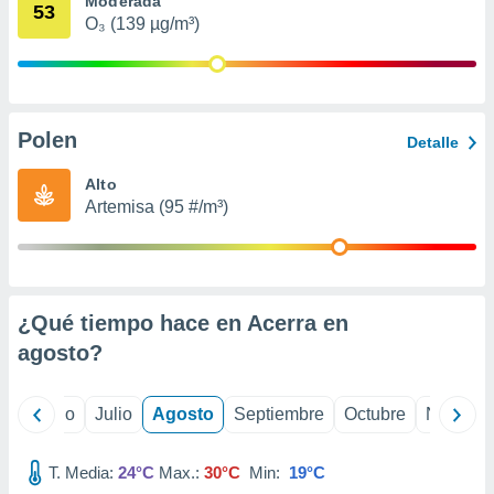
Moderada
ados con el
53
 seleccionar
O₃ (139 µg/m³)
o.
calización
precisa e
ión mediante
Polen
Detalle
, publicidad
Alto
dos,
Artemisa (95 #/m³)
 publicidad
,
ón de
 desarrollo
s.
¿Qué tiempo hace en Acerra en
tros 1199
agosto
?
ios
yo
Junio
Julio
Agosto
Septiembre
Octubre
Noviemb
T. Media:
24°C
Max.:
30°C
Min:
19°C