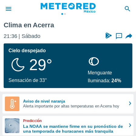
Clima en Acerra
privacidad
21:36
Sábado
...
o de
mx
mx) ha sido
Cielo despejado
or
29°
es para
ue la
 que se
Menguante
e calidad.
Sensación de 33°
Iluminada:
24%
eder a este
ediante las
opciones:
Aviso de nivel naranja
Alerta importante por altas temperaturas en Acerra hoy
ookies y
e forma
Predicción
d digital
La NOAA se mantiene firme en su pronóstico de
una temporada de huracanes más tranquila
ada, basada