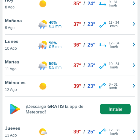
ublicidad y
9
-
31
35°
/
24°
km/h
8 Ago
do en
 mismo.
Mañana
40%
11
-
34
37°
/
23°
sultar más
0.2 mm
km/h
9 Ago
 en nuestra
 Cookies
y
Lunes
50%
12
-
34
ualquier
36°
/
25°
0.5 mm
km/h
10 Ago
ento
 botón
Martes
50%
10
-
31
37°
/
25°
ación de
0.5 mm
km/h
11 Ago
kies
 disponible
Miércoles
8
-
31
e nuestra
39°
/
23°
km/h
12 Ago
.
IVAMENTE,
¡Descarga
GRATIS
la app de
Instalar
Meteored!
as
 a cookies
Jueves
12
-
38
39°
/
25°
km/h
13 Ago
 no aceptar