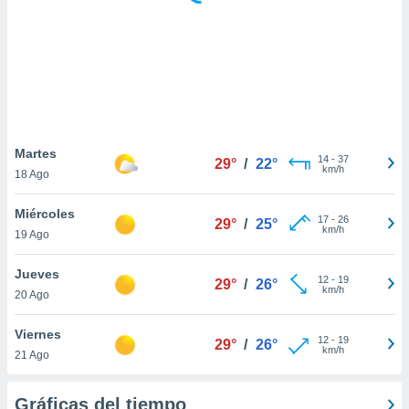
ste abono
 botón
.
nto,
cios
kies,
Martes
14
-
37
ores únicos
29°
/
22°
km/h
18 Ago
as similares
nar,
Miércoles
rocesar
17
-
26
29°
/
25°
km/h
onales como
19 Ago
 este sitio
recciones IP
Jueves
12
-
19
29°
/
26°
ficadores de
km/h
20 Ago
 posible
s
Viernes
 traten tus
12
-
19
29°
/
26°
km/h
nales en
21 Ago
 interés
go a lo que
Gráficas del tiempo
nerte. Para