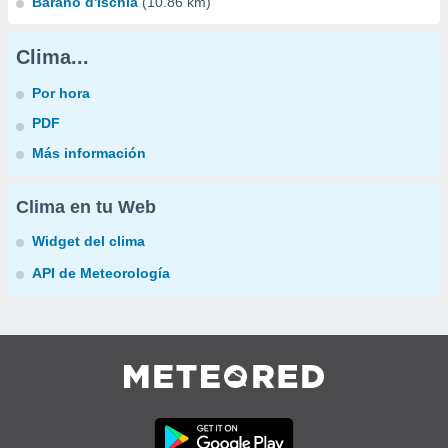
Barano d'Ischia
(10.86 km)
Clima...
Por hora
PDF
Más información
Clima en tu Web
Widget del clima
API de Meteorología