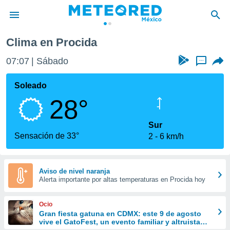
Clima en Procida
privacidad
07:07
Sábado
...
o de
mx
mx) ha sido
Soleado
or
28°
es para
ue la
 que se
Sur
e calidad.
Sensación de 33°
2
6 km/h
eder a este
ediante las
opciones:
Aviso de nivel naranja
Alerta importante por altas temperaturas en Procida hoy
ookies y
e forma
Ocio
d digital
Gran fiesta gatuna en CDMX: este 9 de agosto
vive el GatoFest, un evento familiar y altruista
ada, basada