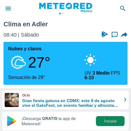
Clima en Adler
privacidad
08:40
Sábado
...
o de
mx
mx) ha sido
Nubes y claros
or
27°
es para
ue la
 que se
UV
3 Medio
FPS
e calidad.
Sensación de 29°
6-10
eder a este
ediante las
opciones:
Ocio
Gran fiesta gatuna en CDMX: este 9 de agosto
ookies y
vive el GatoFest, un evento familiar y altruista
e forma
para ayudar
¡Descarga
GRATIS
la app de
Instalar
d digital
Meteored!
ada, basada