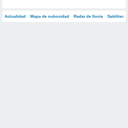
Actualidad
Mapa de nubosidad
Radar de lluvia
Satélites