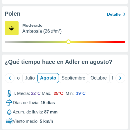
ados con el
 seleccionar
o.
Polen
Detalle
calización
Moderado
precisa e
Ambrosía (26 #/m³)
ión mediante
, publicidad
dos,
 publicidad
¿Qué tiempo hace en Adler en
agosto
?
,
ón de
 desarrollo
yo
Junio
Julio
Agosto
Septiembre
Octubre
Noviemb
s.
tros 1199
T. Media:
22°C
Max.:
25°C
Min:
19°C
ios
Días de lluvia:
15
días
Acum. de lluvia:
87 mm
Viento medio:
5 km/h