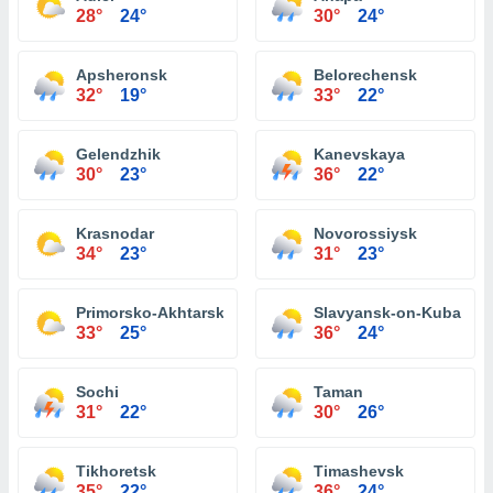
28°
24°
30°
24°
Apsheronsk
Belorechensk
32°
19°
33°
22°
Gelendzhik
Kanevskaya
30°
23°
36°
22°
Krasnodar
Novorossiysk
34°
23°
31°
23°
Primorsko-Akhtarsk
Slavyansk-on-Kuban
33°
25°
36°
24°
Sochi
Taman
31°
22°
30°
26°
Tikhoretsk
Timashevsk
35°
22°
36°
24°