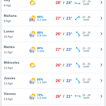
ublicidad y
17
-
24
28°
/
24°
km/h
8 Ago
do en
 mismo.
Mañana
90%
23
-
35
27°
/
23°
sultar más
4.2 mm
km/h
9 Ago
 en nuestra
 Cookies
y
Lunes
80%
16
-
25
ualquier
26°
/
23°
0.9 mm
km/h
10 Ago
ento
 botón
Martes
80%
12
-
22
27°
/
23°
ación de
1 mm
km/h
11 Ago
kies
 disponible
Miércoles
15
-
25
e nuestra
26°
/
23°
km/h
12 Ago
.
Jueves
IVAMENTE,
80%
12
-
23
26°
/
22°
1.1 mm
km/h
13 Ago
as
Viernes
70%
15
-
28
26°
/
21°
 a cookies
1.5 mm
km/h
14 Ago
 no aceptar