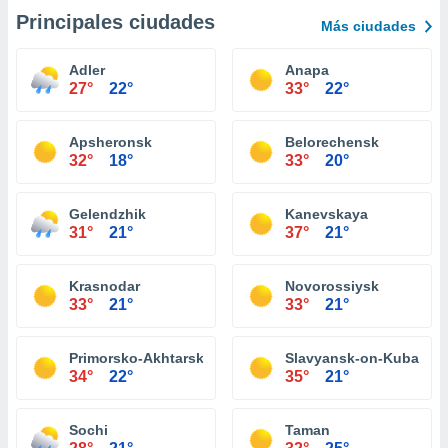
Principales ciudades
Más ciudades
Adler
Anapa
27°
22°
33°
22°
Apsheronsk
Belorechensk
32°
18°
33°
20°
Gelendzhik
Kanevskaya
31°
21°
37°
21°
Krasnodar
Novorossiysk
33°
21°
33°
21°
Primorsko-Akhtarsk
Slavyansk-on-Kuban
34°
22°
35°
21°
Sochi
Taman