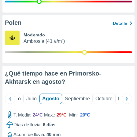
ados con el
 seleccionar
o.
calización
Polen
Detalle
precisa e
ión mediante
Moderado
Ambrosía (41 #/m³)
, publicidad
dos,
 publicidad
,
¿Qué tiempo hace en Primorsko-
ón de
 desarrollo
Akhtarsk en
agosto
?
s.
tros 1199
yo
Junio
Julio
Agosto
Septiembre
Octubre
Noviemb
ios
T. Media:
24°C
Max.:
29°C
Min:
20°C
Días de lluvia:
6
días
Acum. de lluvia:
40 mm