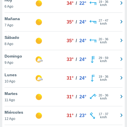
ublicidad y
19
-
36
34°
/
22°
km/h
6 Ago
do en
 mismo.
Mañana
27
-
47
35°
/
24°
sultar más
km/h
7 Ago
 en nuestra
 Cookies
y
Sábado
20
-
36
ualquier
35°
/
24°
km/h
8 Ago
ento
 botón
Domingo
29
-
59
33°
/
24°
ación de
km/h
9 Ago
kies
 disponible
Lunes
19
-
36
e nuestra
31°
/
24°
km/h
10 Ago
.
Martes
IVAMENTE,
20
-
36
31°
/
24°
km/h
11 Ago
as
Miércoles
17
-
37
31°
/
23°
 a cookies
km/h
12 Ago
 no aceptar