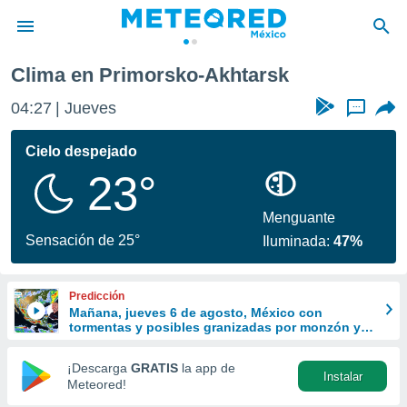
Clima en Primorsko-Akhtarsk
privacidad
04:27
Jueves
...
o de
mx
mx) ha sido
Cielo despejado
or
23°
es para
ue la
 que se
Menguante
e calidad.
Sensación de 25°
Iluminada:
47%
eder a este
ediante las
opciones:
Predicción
Mañana, jueves 6 de agosto, México con
ookies y
tormentas y posibles granizadas por monzón y
e forma
ondas tropicales
¡Descarga
GRATIS
la app de
Instalar
d digital
Meteored!
ada, basada