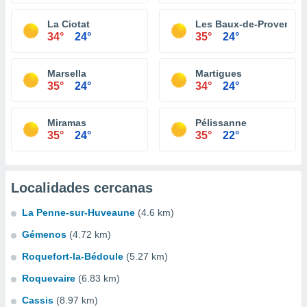
La Ciotat
Les Baux-de-Provence
34°
24°
35°
24°
Marsella
Martigues
35°
24°
34°
24°
Miramas
Pélissanne
35°
24°
35°
22°
Localidades cercanas
La Penne-sur-Huveaune
(4.6 km)
Gémenos
(4.72 km)
Roquefort-la-Bédoule
(5.27 km)
Roquevaire
(6.83 km)
Cassis
(8.97 km)