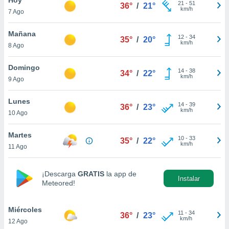
ublicidad y
21
-
51
36°
/
21°
km/h
7 Ago
do en
 mismo.
Mañana
12
-
34
35°
/
20°
sultar más
km/h
8 Ago
 en nuestra
 Cookies
y
Domingo
14
-
38
ualquier
34°
/
22°
km/h
9 Ago
ento
 botón
Lunes
14
-
39
36°
/
23°
ación de
km/h
10 Ago
kies
 disponible
Martes
10
-
33
e nuestra
35°
/
22°
km/h
11 Ago
.
IVAMENTE,
¡Descarga
GRATIS
la app de
Instalar
Meteored!
as
 a cookies
Miércoles
11
-
34
36°
/
23°
km/h
12 Ago
 no aceptar