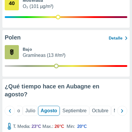
Moderada
ados con el
40
 seleccionar
O₃ (101 µg/m³)
o.
calización
precisa e
ión mediante
Polen
Detalle
, publicidad
Bajo
dos,
Gramíneas (13 #/m³)
 publicidad
,
ón de
 desarrollo
s.
¿Qué tiempo hace en Aubagne en
tros 1199
agosto
?
ios
yo
Junio
Julio
Agosto
Septiembre
Octubre
Noviemb
T. Media:
23°C
Max.:
26°C
Min:
20°C