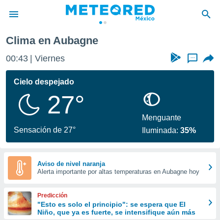
no
Aubagne
Clima en Aubagne
privacidad
00:43
Viernes
...
o de
mx
mx) ha sido
Cielo despejado
or
27°
es para
ue la
 que se
Menguante
e calidad.
Sensación de 27°
Iluminada:
35%
eder a este
ediante las
opciones:
Aviso de nivel naranja
Alerta importante por altas temperaturas en Aubagne hoy
ookies y
e forma
Predicción
d digital
"Esto es solo el principio": se espera que El
Niño, que ya es fuerte, se intensifique aún más
ada, basada