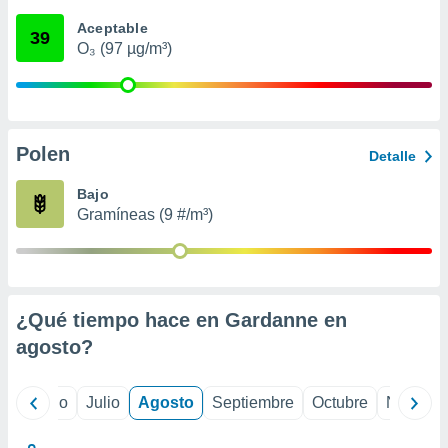
ados con el
 seleccionar
Aceptable
39
o.
O₃ (97 µg/m³)
calización
precisa e
ión mediante
, publicidad
Polen
Detalle
dos,
Bajo
 publicidad
Gramíneas (9 #/m³)
,
ón de
 desarrollo
s.
tros 1199
¿Qué tiempo hace en Gardanne en
ios
agosto
?
yo
Junio
Julio
Agosto
Septiembre
Octubre
Noviemb