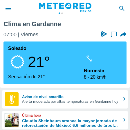
no
Gardanne
Clima en Gardanne
privacidad
07:00
Viernes
...
o de
mx
mx) ha sido
Soleado
or
21°
es para
ue la
 que se
Noroeste
e calidad.
Sensación de 21°
8
20 km/h
eder a este
ediante las
opciones:
Aviso de nivel amarillo
Alerta moderada por altas temperaturas en Gardanne hoy
ookies y
e forma
Última hora
d digital
Claudia Sheinbaum arranca la mayor jornada de
reforestación de México: 6.6 millones de árboles
ada, basada