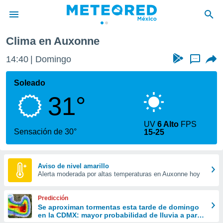
xonne
Clima en Auxonne
privacidad
14:40
Domingo
...
o de
mx
mx) ha sido
Soleado
or
31°
es para
ue la
 que se
UV
6 Alto
FPS
e calidad.
Sensación de 30°
15-25
eder a este
ediante las
opciones:
Aviso de nivel amarillo
Alerta moderada por altas temperaturas en Auxonne hoy
ookies y
e forma
Predicción
d digital
Se aproximan tormentas esta tarde de domingo
en la CDMX: mayor probabilidad de lluvia a partir
ada, basada