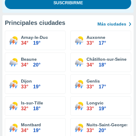
Principales ciudades
Más ciudades
Arnay-le-Duc
Auxonne
34°
19°
33°
17°
Beaune
Châtillon-sur-Seine
34°
20°
34°
18°
Dijon
Genlis
33°
19°
33°
17°
Is-sur-Tille
Longvic
32°
18°
33°
19°
Montbard
Nuits-Saint-Georges
34°
19°
33°
20°