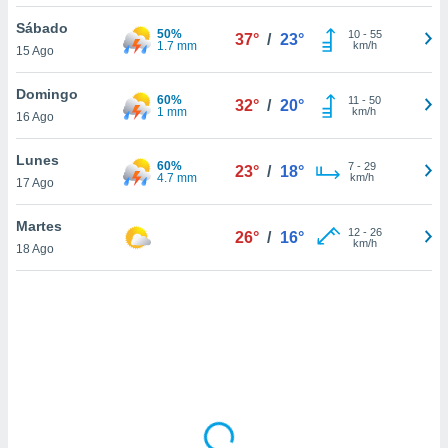
ón de
uedes
Sábado
50%
10
-
55
37°
/
23°
uestro sitio
1.7 mm
km/h
15 Ago
ed.mx. En
te
Domingo
60%
 de que
11
-
50
32°
/
20°
1 mm
km/h
16 Ago
talarán
e sean
para
Lunes
60%
7
-
29
23°
/
18°
a
4.7 mm
km/h
17 Ago
por el sitio
o se
Martes
12
-
26
cookies para
26°
/
16°
km/h
18 Ago
nto ni para
licidad o
ado, aunque
sualizar
general no
ada. Puedes
 instalación
y acceder a
io web a