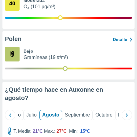
Moderada
ados con el
40
 seleccionar
O₃ (101 µg/m³)
o.
calización
precisa e
ión mediante
Polen
Detalle
, publicidad
Bajo
dos,
Gramíneas (19 #/m³)
 publicidad
,
ón de
 desarrollo
s.
¿Qué tiempo hace en Auxonne en
tros 1199
agosto
?
ios
yo
Junio
Julio
Agosto
Septiembre
Octubre
Noviemb
T. Media:
21°C
Max.:
27°C
Min:
15°C