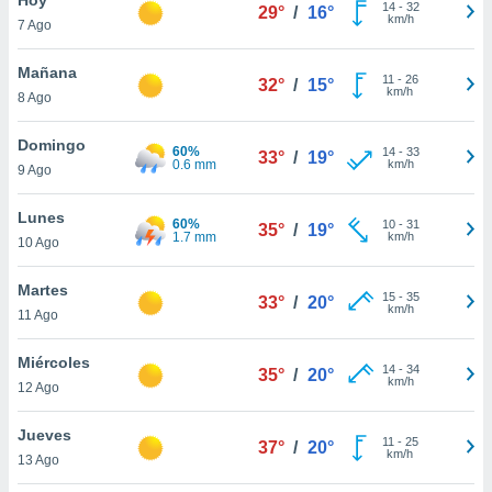
ublicidad y
14
-
32
29°
/
16°
km/h
7 Ago
do en
 mismo.
Mañana
11
-
26
32°
/
15°
sultar más
km/h
8 Ago
 en nuestra
 Cookies
y
Domingo
60%
14
-
33
ualquier
33°
/
19°
0.6 mm
km/h
9 Ago
ento
 botón
Lunes
60%
10
-
31
35°
/
19°
ación de
1.7 mm
km/h
10 Ago
kies
 disponible
Martes
15
-
35
e nuestra
33°
/
20°
km/h
11 Ago
.
Miércoles
IVAMENTE,
14
-
34
35°
/
20°
km/h
12 Ago
as
Jueves
11
-
25
37°
/
20°
 a cookies
km/h
13 Ago
 no aceptar