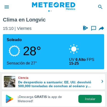
gvic
Clima en Longvic
privacidad
15:10
Viernes
...
o de
mx
mx) ha sido
Soleado
or
28°
es para
ue la
 que se
UV
6 Alto
FPS
e calidad.
Sensación de 27°
15-25
eder a este
ediante las
opciones:
Ciencia
De desperdicio a santuario: EE. UU. devolvió
ookies y
500,000 toneladas de conchas al océano y
e forma
revivió la vida marina
¡Descarga
GRATIS
la app de
Instalar
d digital
Meteored!
ada, basada