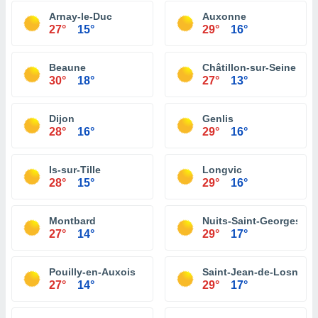
Arnay-le-Duc
Auxonne
27°
15°
29°
16°
Beaune
Châtillon-sur-Seine
30°
18°
27°
13°
Dijon
Genlis
28°
16°
29°
16°
Is-sur-Tille
Longvic
28°
15°
29°
16°
Montbard
Nuits-Saint-Georges
27°
14°
29°
17°
Pouilly-en-Auxois
Saint-Jean-de-Losne
27°
14°
29°
17°