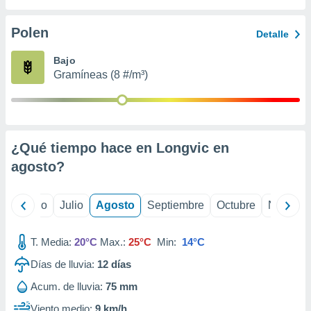
ados con el
 seleccionar
o.
Polen
Detalle
calización
Bajo
precisa e
Gramíneas (8 #/m³)
ión mediante
, publicidad
dos,
 publicidad
¿Qué tiempo hace en Longvic en
,
agosto
?
ón de
 desarrollo
s.
yo
Junio
Julio
Agosto
Septiembre
Octubre
Noviemb
tros 1199
ios
T. Media:
20°C
Max.:
25°C
Min:
14°C
Días de lluvia:
12
días
Acum. de lluvia:
75 mm
Viento medio:
9 km/h