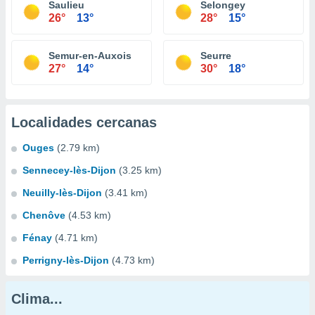
Saulieu
Selongey
26°
13°
28°
15°
Semur-en-Auxois
Seurre
27°
14°
30°
18°
Localidades cercanas
Ouges
(2.79 km)
Sennecey-lès-Dijon
(3.25 km)
Neuilly-lès-Dijon
(3.41 km)
Chenôve
(4.53 km)
Fénay
(4.71 km)
Perrigny-lès-Dijon
(4.73 km)
Clima...