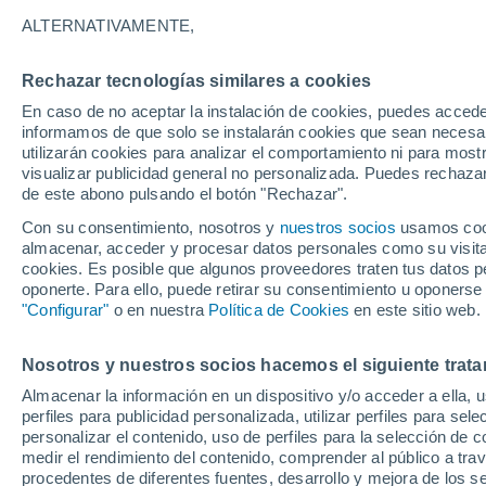
13°
ALTERNATIVAMENTE,
Rechazar tecnologías similares a cookies
Menguant
En caso de no aceptar la instalación de cookies, puedes accede
Iluminada
Sensación de 13°
informamos de que solo se instalarán cookies que sean necesari
utilizarán cookies para analizar el comportamiento ni para most
visualizar publicidad general no personalizada. Puedes rechazar
de este abono pulsando el botón "Rechazar".
Actualidad
Poder felino: formas en que un gato mejora l
Con su consentimiento, nosotros y
nuestros socios
usamos cooki
salud mental y llena de paz tu vida
almacenar, acceder y procesar datos personales como su visita e
cookies. Es posible que algunos proveedores traten tus datos pe
Clima 1 - 7 días
Por hora
Actualidad
Mapa de nub
oponerte. Para ello, puede retirar su consentimiento u oponerse
"Configurar"
o en nuestra
Política de Cookies
en este sitio web.
Nosotros y nuestros socios hacemos el siguiente trata
Mañana
Domingo
Hoy
Almacenar la información en un dispositivo y/o acceder a ella, 
8 Ago
9 Ago
7 Ago
perfiles para publicidad personalizada, utilizar perfiles para sele
personalizar el contenido, uso de perfiles para la selección de c
medir el rendimiento del contenido, comprender al público a tra
procedentes de diferentes fuentes, desarrollo y mejora de los se
60%
60%
80%