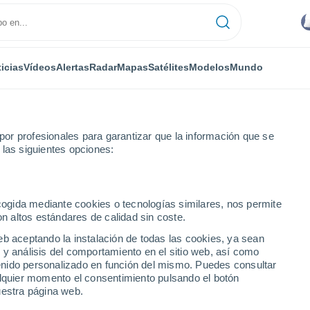
icias
Vídeos
Alertas
Radar
Mapas
Satélites
Modelos
Mundo
or profesionales para garantizar que la información que se
 las siguientes opciones:
ecogida mediante cookies o tecnologías similares, nos permite
on altos estándares de calidad sin coste.
eb aceptando la instalación de todas las cookies, ya sean
 y análisis del comportamiento en el sitio web, así como
...
ntenido personalizado en función del mismo. Puedes consultar
alquier momento el consentimiento pulsando el botón
Por hora
uestra página web.
Cielos nubosos en las próximas
horas