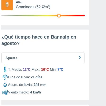
Alto
Gramíneas (52 #/m³)
¿Qué tiempo hace en Bannalp en
agosto
?
Agosto
T. Media:
11°C
Max.:
16°C
Min:
7°C
Días de lluvia:
21
días
Acum. de lluvia:
245 mm
Viento medio:
4 km/h