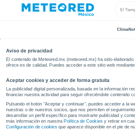
Clima
Not
Aviso de privacidad
El contenido de Meteored.mx (meteored.mx) ha sido elaborado p
ofrece es de calidad. Puedes acceder a este sitio web mediante
Aceptar cookies y acceder de forma gratuita
Inicio
Suiza
Nidwalden
Bannalp
La publicidad digital personalizada, basada en la información r
financiar nuestra actividad para seguir ofreciéndote contenido c
Clima en Bannalp
Pulsando el botón "Aceptar y continuar", puedes acceder a la w
nuestras o de nuestros socios, que nos permiten el seguimiento
22:02
Viernes
desarrollar un perfil específico para mostrarte publicidad y co
más información en nuestra
Política de Cookies
y retirar en cu
Configuración de cookies
que aparece disponible en el pie de n
Nubes y claros