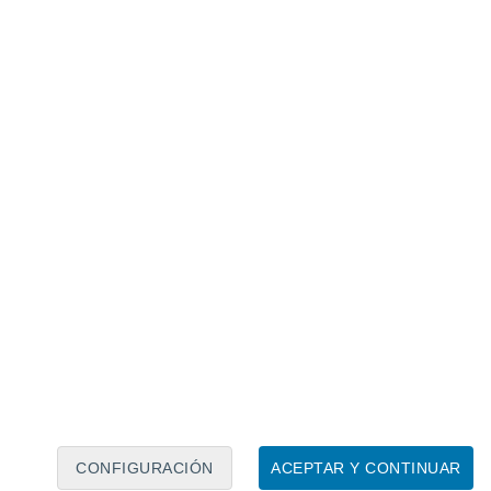
Calendario lunar
Lun
Mar
Mié
Jue
Vie
Sáb
Dom
7
8
9
10
11
12
13
14
15
16
17
18
19
20
CONFIGURACIÓN
ACEPTAR Y CONTINUAR