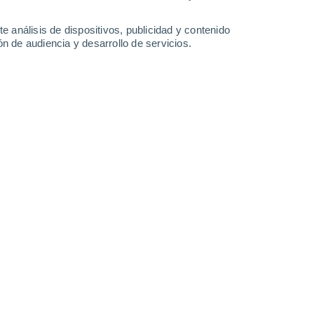
0.7 mm
2 mm
1.2 mm
0.3 mm
23°
/
11°
22°
/
12°
21°
/
11°
23°
/
11°
e análisis de dispositivos, publicidad y contenido
n de audiencia y desarrollo de servicios.
-
28
km/h
5
-
23
km/h
4
-
22
km/h
3
-
23
km/h
Norte
3 Medio
°
4
-
20 km/h
FPS:
6-10
Sur
1 Bajo
°
2
-
18 km/h
FPS:
no
Sur
1 Bajo
°
2
-
16 km/h
FPS:
no
Suroeste
0 Bajo
°
3
-
14 km/h
FPS:
no