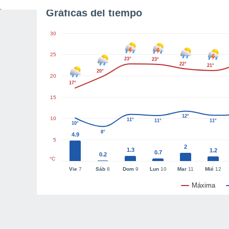
Gráficas del tiempo
30
25
23°
23°
22°
21°
20°
20
17°
15
12°
10
11°
11°
11°
10°
8°
4.9
5
2
1.3
1.2
0.7
0.2
°C
Vie
7
Sáb
8
Dom
9
Lun
10
Mar
11
Mié
12
Máxima