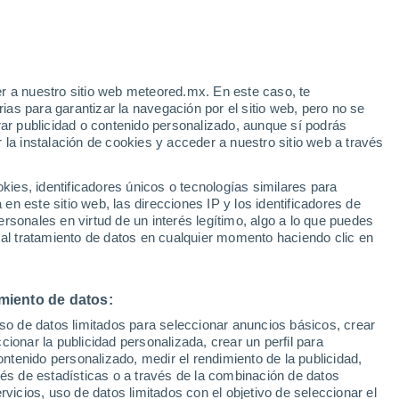
e
r a nuestro sitio web meteored.mx. En este caso, te
:
35%
as para garantizar la navegación por el sitio web, pero no se
rar publicidad o contenido personalizado, aunque sí podrás
 la instalación de cookies y acceder a nuestro sitio web a través
a
es, identificadores únicos o tecnologías similares para
n este sitio web, las direcciones IP y los identificadores de
rsonales en virtud de un interés legítimo, algo a lo que puedes
osidad
Radar de lluvia
Satélites
Modelos
 al tratamiento de datos en cualquier momento haciendo clic en
miento de datos:
Lunes
Martes
Miércoles
Jueves
uso de datos limitados para seleccionar anuncios básicos, crear
10 Ago
11 Ago
12 Ago
13 Ago
ccionar la publicidad personalizada, crear un perfil para
ontenido personalizado, medir el rendimiento de la publicidad,
vés de estadísticas o a través de la combinación de datos
rvicios, uso de datos limitados con el objetivo de seleccionar el
90%
80%
80%
50%