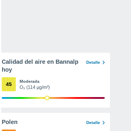
Calidad del aire en Bannalp
Detalle
hoy
Moderada
45
O₃ (114 µg/m³)
Polen
Detalle