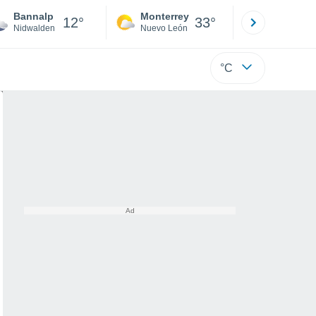
Bannalp
Monterrey
Mexicali
12°
33°
Nidwalden
Nuevo León
Baja C
°C