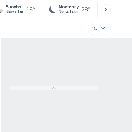
Buochs
Monterrey
Mexicali
18°
28°
Nidwalden
Nuevo León
Baja C
°C