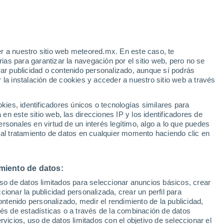
e
r a nuestro sitio web meteored.mx. En este caso, te
:
35%
as para garantizar la navegación por el sitio web, pero no se
rar publicidad o contenido personalizado, aunque sí podrás
 la instalación de cookies y acceder a nuestro sitio web a través
 de
es, identificadores únicos o tecnologías similares para
les
n este sitio web, las direcciones IP y los identificadores de
rsonales en virtud de un interés legítimo, algo a lo que puedes
osidad
Radar de lluvia
Satélites
Modelos
 al tratamiento de datos en cualquier momento haciendo clic en
miento de datos:
Lunes
Martes
Miércoles
Jueves
uso de datos limitados para seleccionar anuncios básicos, crear
10 Ago
11 Ago
12 Ago
13 Ago
ccionar la publicidad personalizada, crear un perfil para
ontenido personalizado, medir el rendimiento de la publicidad,
vés de estadísticas o a través de la combinación de datos
rvicios, uso de datos limitados con el objetivo de seleccionar el
70%