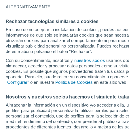
18°
ALTERNATIVAMENTE,
Rechazar tecnologías similares a cookies
Menguant
En caso de no aceptar la instalación de cookies, puedes accede
Iluminada
Sensación de 18°
informamos de que solo se instalarán cookies que sean necesari
utilizarán cookies para analizar el comportamiento ni para most
visualizar publicidad general no personalizada. Puedes rechazar
de este abono pulsando el botón "Rechazar".
Última hora
Claudia Sheinbaum arranca la mayor jornada
Con su consentimiento, nosotros y
nuestros socios
usamos cooki
reforestación de México: 6.6 millones de árbo
almacenar, acceder y procesar datos personales como su visita e
este 9 de agosto
cookies. Es posible que algunos proveedores traten tus datos pe
Clima 1 - 7 días
Por hora
Actualidad
Mapa de nub
oponerte. Para ello, puede retirar su consentimiento u oponerse
"Configurar"
o en nuestra
Política de Cookies
en este sitio web.
Nosotros y nuestros socios hacemos el siguiente trata
Mañana
Domingo
Hoy
Almacenar la información en un dispositivo y/o acceder a ella, 
8 Ago
9 Ago
7 Ago
perfiles para publicidad personalizada, utilizar perfiles para sele
personalizar el contenido, uso de perfiles para la selección de c
medir el rendimiento del contenido, comprender al público a tra
procedentes de diferentes fuentes, desarrollo y mejora de los se
50%
60%