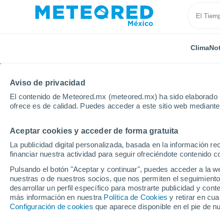
Clima
Not
Aviso de privacidad
El contenido de Meteored.mx (meteored.mx) ha sido elaborado p
ofrece es de calidad. Puedes acceder a este sitio web mediante
Aceptar cookies y acceder de forma gratuita
Inicio
Suiza
Nidwalden
Buochs
La publicidad digital personalizada, basada en la información r
financiar nuestra actividad para seguir ofreciéndote contenido c
Clima en Buochs
Pulsando el botón "Aceptar y continuar", puedes acceder a la w
nuestras o de nuestros socios, que nos permiten el seguimiento
04:58
Viernes
desarrollar un perfil específico para mostrarte publicidad y co
más información en nuestra
Política de Cookies
y retirar en cu
Configuración de cookies
que aparece disponible en el pie de n
Nubes y claros