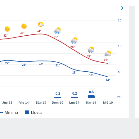
15
34°
33°
32°
31°
10
26°
22°
21°
22°
22°
21°
21°
5
18°
16°
14°
0.5
0.2
0.2
mm
Jue
13
Vie
14
Sáb
15
Dom
16
Lun
17
Mar
18
Mié
19
Mínima
Lluvia