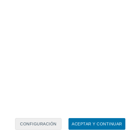
Calendario lunar
Lun
Mar
Mié
Jue
Vie
Sáb
Dom
7
8
9
10
11
12
13
14
15
16
17
18
19
20
CONFIGURACIÓN
ACEPTAR Y CONTINUAR