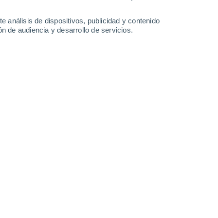
2.2 mm
30°
/
21°
30°
/
19°
31°
/
20°
32°
/
22°
e análisis de dispositivos, publicidad y contenido
n de audiencia y desarrollo de servicios.
-
38
km/h
4
-
20
km/h
4
-
20
km/h
4
-
21
km/h
Oeste
0 Bajo
2
-
10 km/h
FPS:
no
Suroeste
0 Bajo
1
-
9 km/h
FPS:
no
Noroeste
1 Bajo
2
-
10 km/h
FPS:
no
Norte
4 Medio
4
-
18 km/h
FPS:
6-10