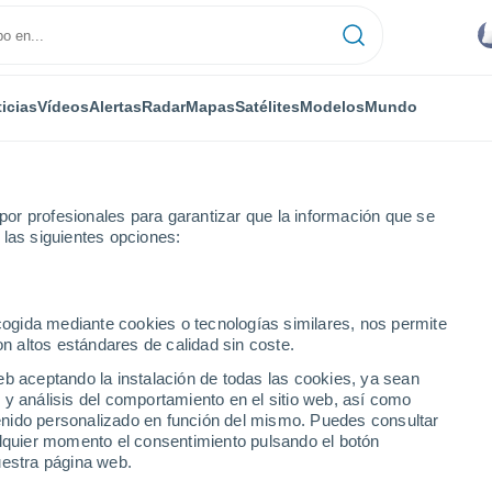
icias
Vídeos
Alertas
Radar
Mapas
Satélites
Modelos
Mundo
or profesionales para garantizar que la información que se
 las siguientes opciones:
ecogida mediante cookies o tecnologías similares, nos permite
on altos estándares de calidad sin coste.
eb aceptando la instalación de todas las cookies, ya sean
 y análisis del comportamiento en el sitio web, así como
...
ntenido personalizado en función del mismo. Puedes consultar
alquier momento el consentimiento pulsando el botón
Por hora
uestra página web.
Intervalos nubosos en las
próximas horas