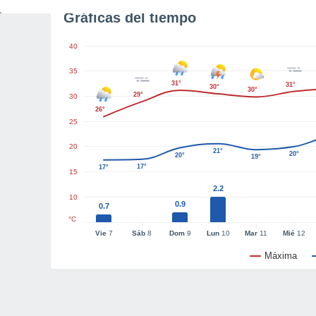
Gráficas del tiempo
40
35
31°
31°
30°
30°
29°
30
26°
25
20
21°
20°
20°
19°
17°
17°
15
2.2
10
0.9
0.7
°C
Vie
7
Sáb
8
Dom
9
Lun
10
Mar
11
Mié
12
Máxima