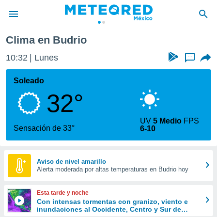
Clima en Budrio
privacidad
10:32
Lunes
...
o de
mx
mx) ha sido
Soleado
or
32°
es para
ue la
 que se
UV
5 Medio
FPS
e calidad.
Sensación de 33°
6-10
eder a este
ediante las
opciones:
Aviso de nivel amarillo
Alerta moderada por altas temperaturas en Budrio hoy
ookies y
e forma
Esta tarde y noche
d digital
Con intensas tormentas con granizo, viento e
inundaciones al Occidente, Centro y Sur de
ada, basada