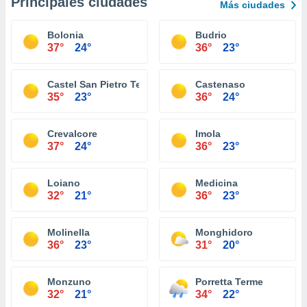
Principales ciudades
Más ciudades
Bolonia
Budrio
37°
24°
36°
23°
Castel San Pietro Terme
Castenaso
35°
23°
36°
24°
Crevalcore
Imola
37°
24°
36°
23°
Loiano
Medicina
32°
21°
36°
23°
Molinella
Monghidoro
36°
23°
31°
20°
Monzuno
Porretta Terme
32°
21°
34°
22°