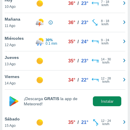
ublicidad y
7
-
18
36°
/
23°
km/h
10 Ago
do en
 mismo.
Mañana
8
-
18
36°
/
23°
sultar más
km/h
11 Ago
 en nuestra
 Cookies
y
Miércoles
30%
9
-
24
ualquier
35°
/
24°
0.1 mm
km/h
12 Ago
ento
 botón
Jueves
14
-
30
35°
/
23°
ación de
km/h
13 Ago
kies
 disponible
Viernes
12
-
28
e nuestra
34°
/
22°
km/h
14 Ago
.
IVAMENTE,
¡Descarga
GRATIS
la app de
Instalar
Meteored!
as
 a cookies
Sábado
12
-
24
35°
/
21°
km/h
15 Ago
 no aceptar