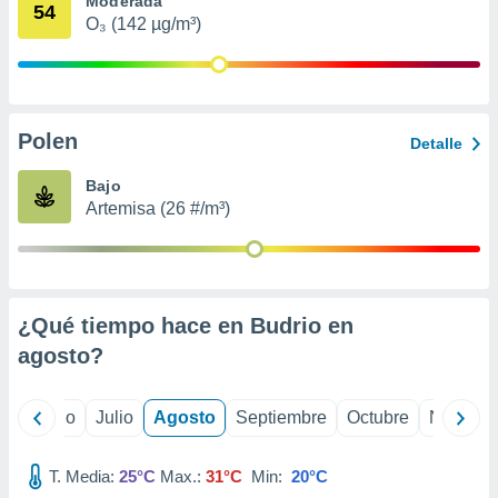
Moderada
ados con el
54
 seleccionar
O₃ (142 µg/m³)
o.
calización
precisa e
ión mediante
Polen
Detalle
, publicidad
Bajo
dos,
Artemisa (26 #/m³)
 publicidad
,
ón de
 desarrollo
s.
¿Qué tiempo hace en Budrio en
tros 1199
agosto
?
ios
yo
Junio
Julio
Agosto
Septiembre
Octubre
Noviemb
T. Media:
25°C
Max.:
31°C
Min:
20°C