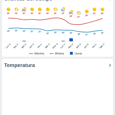
retirar su
ento u
35°
35°
33°
33°
33°
34°
35°
34°
31°
35°
29°
28°
27°
 de datos
er momento
ic en
22°
22°
22°
21°
21°
o en
20°
20°
19°
19°
19°
18°
18°
17°
 Cookies
en
16
10
17
15
18
22
11
12
13
19
20
14
21
Dom
Lun
Mar
Lun
Sáb
Mar
Sáb
Mié
Jue
Mié
Jue
Vie
Vie
eb.
Máxima
Mínima
Lluvia
y
socios
Temperatura
el
to de
la
 en un
 y/o acceder
 de datos
ara
 anuncios