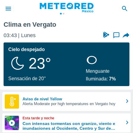
Clima en Vergato
privacidad
03:43
Lunes
...
o de
mx
mx) ha sido
Cielo despejado
or
23°
es para
ue la
 que se
Menguante
e calidad.
Sensación de 20°
Iluminada:
7%
eder a este
ediante las
opciones:
Aviso de nivel Yellow
Alerta Moderate por high temperatures en Vergato hoy
ookies y
e forma
Esta tarde y noche
d digital
Con intensas tormentas con granizo, viento e
inundaciones al Occidente, Centro y Sur de
ada, basada