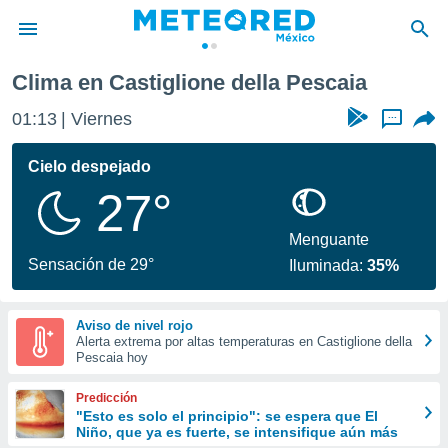
Clima en Castiglione della Pescaia
privacidad
01:13
Viernes
...
o de
mx
mx) ha sido
Cielo despejado
or
27°
es para
ue la
 que se
Menguante
e calidad.
Sensación de 29°
Iluminada:
35%
eder a este
ediante las
opciones:
Aviso de nivel rojo
Alerta extrema por altas temperaturas en Castiglione della
ookies y
Pescaia hoy
e forma
Predicción
d digital
"Esto es solo el principio": se espera que El
Niño, que ya es fuerte, se intensifique aún más
ada, basada