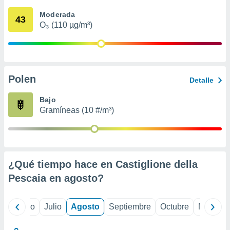
ados con el
 seleccionar
Moderada
43
o.
O₃ (110 µg/m³)
calización
precisa e
ión mediante
, publicidad
Polen
Detalle
dos,
Bajo
 publicidad
Gramíneas (10 #/m³)
,
ón de
 desarrollo
s.
tros 1199
¿Qué tiempo hace en Castiglione della
ios
Pescaia en
agosto
?
yo
Junio
Julio
Agosto
Septiembre
Octubre
Noviemb