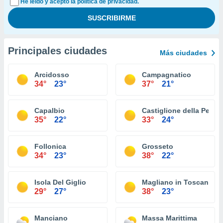
He leído y acepto la política de privacidad.
Principales ciudades
Más ciudades
Arcidosso
Campagnatico
34°
23°
37°
21°
Capalbio
Castiglione della Pesca
35°
22°
33°
24°
Follonica
Grosseto
34°
23°
38°
22°
Isola Del Giglio
Magliano in Toscana
29°
27°
38°
23°
Manciano
Massa Marittima