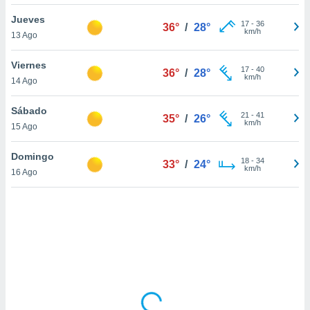
ón de
uedes
Jueves
17
-
36
36°
/
28°
uestro sitio
km/h
13 Ago
ed.mx. En
te
Viernes
 de que
17
-
40
36°
/
28°
km/h
14 Ago
talarán
e sean
para
Sábado
21
-
41
35°
/
26°
a
km/h
15 Ago
por el sitio
o se
Domingo
18
-
34
cookies para
33°
/
24°
km/h
16 Ago
nto ni para
licidad o
ado, aunque
sualizar
general no
ada. Puedes
 instalación
y acceder a
io web a