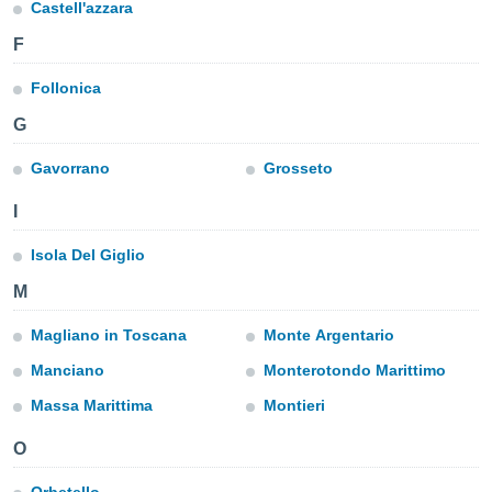
mación
Castell'azzara
ediante
F
ecnologías
nos permite
Follonica
estra
ara seguir
G
e contenido
ACEPTAR
stándares
Y
Gavorrano
Grosseto
sin coste.
CONTINUAR
 botón
I
continuar",
CONFIGURACIÓN
der a la
Isola Del Giglio
ndo la
 de todas
M
, ya sean
de nuestros
Magliano in Toscana
Monte Argentario
 nos
Manciano
Monterotondo Marittimo
 y análisis
Massa Marittima
Montieri
tamiento en
b, así como
O
un perfil
para