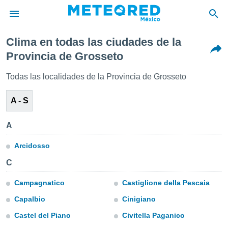
Clima en todas las ciudades de la
privacidad
Provincia de Grosseto
o de
mx
Todas las localidades de la Provincia de Grosseto
mx) ha sido
or
A - S
es para
ue la
 que se
A
e calidad.
eder a este
Arcidosso
ediante las
opciones:
C
ookies y
Campagnatico
Castiglione della Pescaia
e forma
Capalbio
Cinigiano
d digital
Castel del Piano
Civitella Paganico
ada, basada