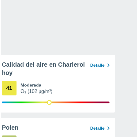
Calidad del aire en Charleroi
Detalle
hoy
Moderada
41
O₃ (102 µg/m³)
Polen
Detalle