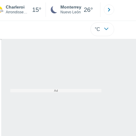
Charleroi
Monterrey
Mexicali
15°
26°
Arrondissement de Charleroi
Nuevo León
Baja C
°C