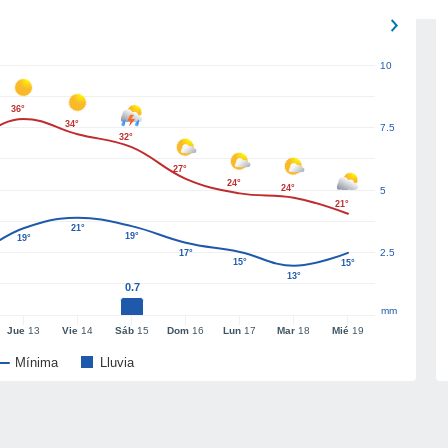
10
36°
34°
7.5
32°
27°
24°
24°
5
21°
21°
19°
19°
2.5
17°
15°
15°
13°
0.7
mm
Jue
13
Vie
14
Sáb
15
Dom
16
Lun
17
Mar
18
Mié
19
Mínima
Lluvia