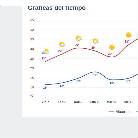
Gráficas del tiempo
45
40
35
32°
30°
29°
30
27°
26°
25
23°
20
18°
15
15°
15°
14°
12°
10
11°
°C
Vie
7
Sáb
8
Dom
9
Lun
10
Mar
11
Mié
12
Máxima