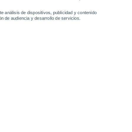
29°
/
18°
26°
/
14°
32°
/
15°
36°
/
19°
e análisis de dispositivos, publicidad y contenido
n de audiencia y desarrollo de servicios.
-
36
km/h
15
-
35
km/h
11
-
29
km/h
10
-
27
km/h
Sureste
0 Bajo
°
1
-
3 km/h
FPS:
no
Sureste
0 Bajo
°
2
-
7 km/h
FPS:
no
Este
1 Bajo
°
1
-
9 km/h
FPS:
no
Norte
3 Medio
°
2
-
13 km/h
FPS:
6-10