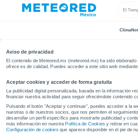
Clima
Not
Aviso de privacidad
El contenido de Meteored.mx (meteored.mx) ha sido elaborado p
ofrece es de calidad. Puedes acceder a este sitio web mediante
Aceptar cookies y acceder de forma gratuita
Inicio
Bélgica
Valonia
Henao
Charleroi
La publicidad digital personalizada, basada en la información r
financiar nuestra actividad para seguir ofreciéndote contenido c
Clima en Charleroi
Pulsando el botón "Aceptar y continuar", puedes acceder a la w
nuestras o de nuestros socios, que nos permiten el seguimiento
07:06
Viernes
desarrollar un perfil específico para mostrarte publicidad y co
más información en nuestra
Política de Cookies
y retirar en cu
Configuración de cookies
que aparece disponible en el pie de n
Nubes y claros