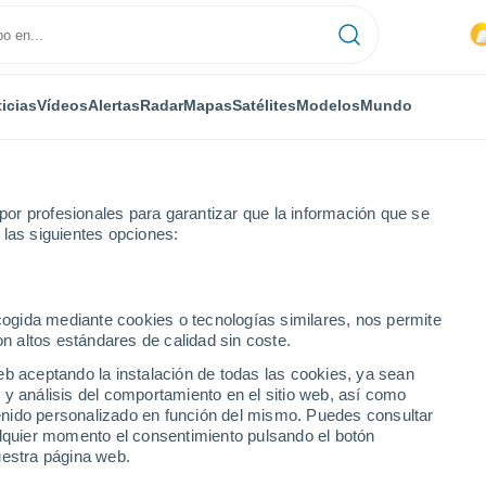
icias
Vídeos
Alertas
Radar
Mapas
Satélites
Modelos
Mundo
or profesionales para garantizar que la información que se
 las siguientes opciones:
ecogida mediante cookies o tecnologías similares, nos permite
on altos estándares de calidad sin coste.
eb aceptando la instalación de todas las cookies, ya sean
 y análisis del comportamiento en el sitio web, así como
...
ntenido personalizado en función del mismo. Puedes consultar
alquier momento el consentimiento pulsando el botón
Por hora
uestra página web.
Cielos nubosos en las próximas
horas