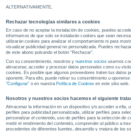
13°
ALTERNATIVAMENTE,
Rechazar tecnologías similares a cookies
Sureste
En caso de no aceptar la instalación de cookies, puedes accede
Sensación de 13°
1
-
3 km/h
informamos de que solo se instalarán cookies que sean necesari
utilizarán cookies para analizar el comportamiento ni para most
visualizar publicidad general no personalizada. Puedes rechazar
de este abono pulsando el botón "Rechazar".
Última hora
Claudia Sheinbaum arranca la mayor jornada
Con su consentimiento, nosotros y
nuestros socios
usamos cooki
reforestación de México: 6.6 millones de árbo
almacenar, acceder y procesar datos personales como su visita e
este 9 de agosto
cookies. Es posible que algunos proveedores traten tus datos pe
Clima 1 - 7 días
Por hora
Actualidad
Mapa de nub
oponerte. Para ello, puede retirar su consentimiento u oponerse
"Configurar"
o en nuestra
Política de Cookies
en este sitio web.
Nosotros y nuestros socios hacemos el siguiente trata
Mañana
Domingo
Hoy
Almacenar la información en un dispositivo y/o acceder a ella, 
8 Ago
9 Ago
7 Ago
perfiles para publicidad personalizada, utilizar perfiles para sele
personalizar el contenido, uso de perfiles para la selección de c
medir el rendimiento del contenido, comprender al público a tra
procedentes de diferentes fuentes, desarrollo y mejora de los se