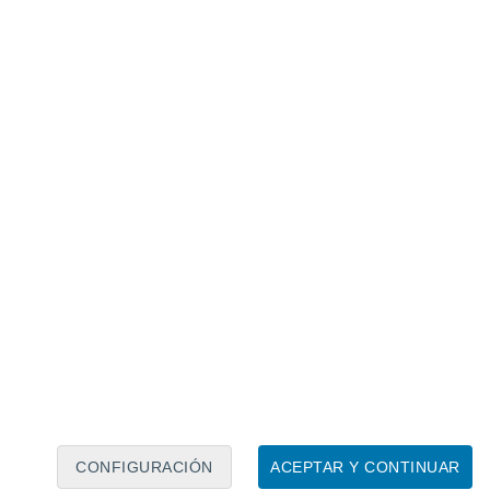
Calendario lunar
Lun
Mar
Mié
Jue
Vie
Sáb
Dom
7
8
9
10
11
12
13
14
15
16
17
18
19
20
CONFIGURACIÓN
ACEPTAR Y CONTINUAR