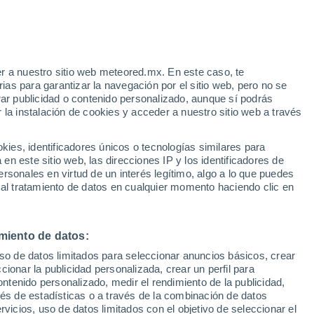
r a nuestro sitio web meteored.mx. En este caso, te
as para garantizar la navegación por el sitio web, pero no se
rar publicidad o contenido personalizado, aunque sí podrás
 la instalación de cookies y acceder a nuestro sitio web a través
 de
es, identificadores únicos o tecnologías similares para
les
n este sitio web, las direcciones IP y los identificadores de
rsonales en virtud de un interés legítimo, algo a lo que puedes
osidad
Radar de lluvia
Satélites
Modelos
 al tratamiento de datos en cualquier momento haciendo clic en
miento de datos:
Lunes
Martes
Miércoles
Jueves
uso de datos limitados para seleccionar anuncios básicos, crear
10 Ago
11 Ago
12 Ago
13 Ago
ccionar la publicidad personalizada, crear un perfil para
ontenido personalizado, medir el rendimiento de la publicidad,
vés de estadísticas o a través de la combinación de datos
rvicios, uso de datos limitados con el objetivo de seleccionar el