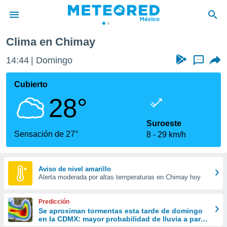
Clima en Chimay
privacidad
14:44
Domingo
...
o de
mx
mx) ha sido
Cubierto
or
28°
es para
ue la
 que se
Suroeste
e calidad.
Sensación de 27°
8
29 km/h
eder a este
ediante las
opciones:
Aviso de nivel amarillo
Alerta moderada por altas temperaturas en Chimay hoy
ookies y
e forma
Predicción
d digital
Se aproximan tormentas esta tarde de domingo
en la CDMX: mayor probabilidad de lluvia a partir
ada, basada