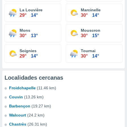
La Louvière
Marcinelle
29°
14°
30°
14°
Mons
Mouscron
30°
13°
30°
15°
Soignies
Tournai
29°
14°
30°
14°
Localidades cercanas
Froidchapelle
(11.46 km)
Couvin
(13.26 km)
Barbençon
(19.27 km)
Walcourt
(24.2 km)
Chastrès
(26.31 km)