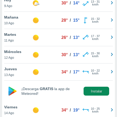
ublicidad y
13
-
31
30°
/
14°
km/h
9 Ago
do en
 mismo.
Mañana
15
-
32
28°
/
15°
sultar más
km/h
10 Ago
 en nuestra
 Cookies
y
Martes
17
-
37
ualquier
26°
/
13°
km/h
11 Ago
ento
 botón
Miércoles
15
-
30
30°
/
13°
ación de
km/h
12 Ago
kies
 disponible
Jueves
10
-
22
e nuestra
34°
/
17°
km/h
13 Ago
.
IVAMENTE,
¡Descarga
GRATIS
la app de
Instalar
Meteored!
as
 a cookies
Viernes
10
-
25
34°
/
19°
km/h
14 Ago
 no aceptar