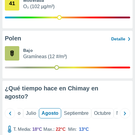
Moderada
ados con el
41
 seleccionar
O₃ (102 µg/m³)
o.
calización
precisa e
ión mediante
Polen
Detalle
, publicidad
Bajo
dos,
Gramíneas (12 #/m³)
 publicidad
,
ón de
 desarrollo
s.
¿Qué tiempo hace en Chimay en
tros 1199
agosto
?
ios
yo
Junio
Julio
Agosto
Septiembre
Octubre
Noviemb
T. Media:
18°C
Max.:
22°C
Min:
13°C