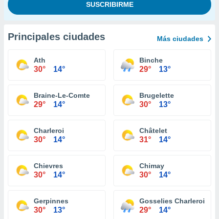
Principales ciudades
Más ciudades
Ath
Binche
30°
14°
29°
13°
Braine-Le-Comte
Brugelette
29°
14°
30°
13°
Charleroi
Châtelet
30°
14°
31°
14°
Chievres
Chimay
30°
14°
30°
14°
Gerpinnes
Gosselies Charleroi
30°
13°
29°
14°