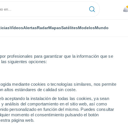
icias
Vídeos
Alertas
Radar
Mapas
Satélites
Modelos
Mundo
or profesionales para garantizar que la información que se
 las siguientes opciones:
ecogida mediante cookies o tecnologías similares, nos permite
on altos estándares de calidad sin coste.
eb aceptando la instalación de todas las cookies, ya sean
 y análisis del comportamiento en el sitio web, así como
...
ntenido personalizado en función del mismo. Puedes consultar
alquier momento el consentimiento pulsando el botón
Por hora
uestra página web.
Intervalos nubosos en las
próximas horas