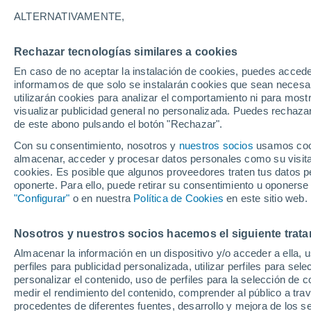
18°
ALTERNATIVAMENTE,
Rechazar tecnologías similares a cookies
Norte
En caso de no aceptar la instalación de cookies, puedes accede
Sensación de 18°
7
-
17 km/
informamos de que solo se instalarán cookies que sean necesari
utilizarán cookies para analizar el comportamiento ni para most
visualizar publicidad general no personalizada. Puedes rechazar
de este abono pulsando el botón "Rechazar".
Última hora
Claudia Sheinbaum arranca la mayor jornada
Con su consentimiento, nosotros y
nuestros socios
usamos cooki
reforestación de México: 6.6 millones de árbo
almacenar, acceder y procesar datos personales como su visita e
este 9 de agosto
cookies. Es posible que algunos proveedores traten tus datos pe
Clima 1 - 7 días
Por hora
Actualidad
Mapa de nub
oponerte. Para ello, puede retirar su consentimiento u oponerse
"Configurar"
o en nuestra
Política de Cookies
en este sitio web.
Nosotros y nuestros socios hacemos el siguiente trata
Mañana
Domingo
Hoy
Almacenar la información en un dispositivo y/o acceder a ella, 
8 Ago
9 Ago
7 Ago
perfiles para publicidad personalizada, utilizar perfiles para sele
personalizar el contenido, uso de perfiles para la selección de c
medir el rendimiento del contenido, comprender al público a tra
procedentes de diferentes fuentes, desarrollo y mejora de los se