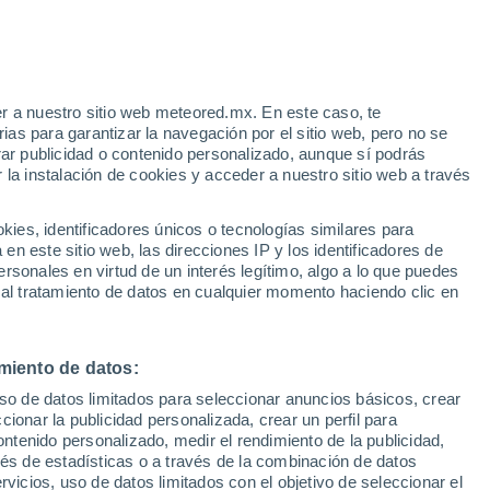
r a nuestro sitio web meteored.mx. En este caso, te
h
as para garantizar la navegación por el sitio web, pero no se
rar publicidad o contenido personalizado, aunque sí podrás
 la instalación de cookies y acceder a nuestro sitio web a través
 de
es, identificadores únicos o tecnologías similares para
les
n este sitio web, las direcciones IP y los identificadores de
rsonales en virtud de un interés legítimo, algo a lo que puedes
osidad
Radar de lluvia
Satélites
Modelos
 al tratamiento de datos en cualquier momento haciendo clic en
miento de datos:
Lunes
Martes
Miércoles
Jueves
uso de datos limitados para seleccionar anuncios básicos, crear
10 Ago
11 Ago
12 Ago
13 Ago
ccionar la publicidad personalizada, crear un perfil para
ontenido personalizado, medir el rendimiento de la publicidad,
vés de estadísticas o a través de la combinación de datos
rvicios, uso de datos limitados con el objetivo de seleccionar el