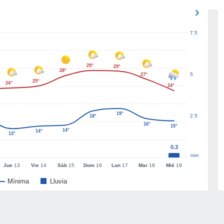
7.5
29°
29°
28°
5
27°
25°
24°
24°
19°
2.5
18°
16°
15°
14°
14°
13°
0.3
mm
Jue
13
Vie
14
Sáb
15
Dom
16
Lun
17
Mar
18
Mié
19
Mínima
Lluvia