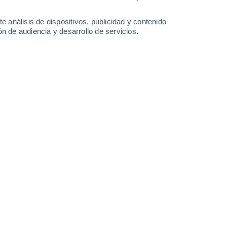
32°
/
18°
33°
/
20°
24°
/
17°
24°
/
13°
e análisis de dispositivos, publicidad y contenido
n de audiencia y desarrollo de servicios.
-
38
km/h
19
-
36
km/h
24
-
46
km/h
9
-
25
km/h
uboso
Norte
1 Bajo
7
-
17 km/h
FPS:
no
Noroeste
3 Medio
8
-
18 km/h
FPS:
6-10
Noroeste
4 Medio
11
-
23 km/h
FPS:
6-10
Noroeste
4 Medio
15
-
30 km/h
FPS:
6-10