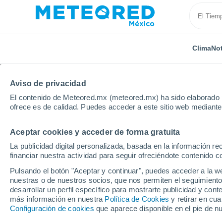
Clima
Not
Aviso de privacidad
El contenido de Meteored.mx (meteored.mx) ha sido elaborado p
ofrece es de calidad. Puedes acceder a este sitio web mediante
Aceptar cookies y acceder de forma gratuita
Inicio
Rusia
Óblast de Omsk
Cherlak
La publicidad digital personalizada, basada en la información r
financiar nuestra actividad para seguir ofreciéndote contenido c
Clima en Cherlak
Pulsando el botón "Aceptar y continuar", puedes acceder a la w
nuestras o de nuestros socios, que nos permiten el seguimiento
08:46
Viernes
desarrollar un perfil específico para mostrarte publicidad y co
más información en nuestra
Política de Cookies
y retirar en cu
Configuración de cookies
que aparece disponible en el pie de n
Parcialmente nuboso