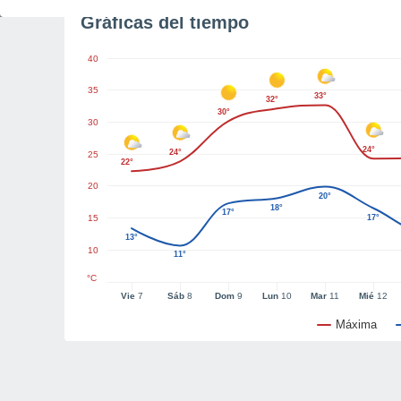
Gráficas del tiempo
40
35
33°
32°
30°
30
24°
24°
25
22°
20
20°
18°
17°
15
17°
13°
10
11°
°C
Vie
7
Sáb
8
Dom
9
Lun
10
Mar
11
Mié
12
Máxima