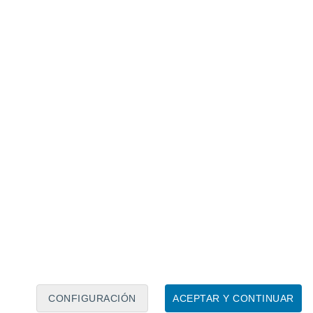
Calendario lunar
Lun
Mar
Mié
Jue
Vie
Sáb
Dom
7
8
9
10
11
12
13
14
15
16
17
18
19
20
CONFIGURACIÓN
ACEPTAR Y CONTINUAR