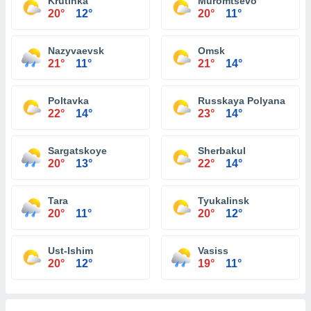
Krutinka
Muromtsevo
20°
12°
20°
11°
Nazyvaevsk
Omsk
21°
11°
21°
14°
Poltavka
Russkaya Polyana
22°
14°
23°
14°
Sargatskoye
Sherbakul
20°
13°
22°
14°
Tara
Tyukalinsk
20°
11°
20°
12°
Ust-Ishim
Vasiss
20°
12°
19°
11°