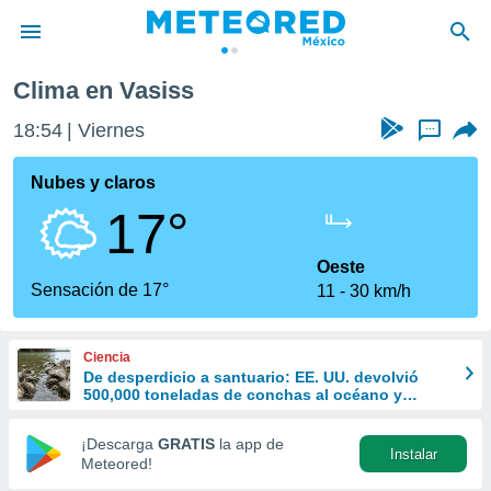
Clima en Vasiss
privacidad
18:54
Viernes
...
o de
mx
mx) ha sido
Nubes y claros
or
17°
es para
ue la
 que se
Oeste
e calidad.
Sensación de 17°
11
30 km/h
eder a este
ediante las
opciones:
Ciencia
De desperdicio a santuario: EE. UU. devolvió
ookies y
500,000 toneladas de conchas al océano y
e forma
revivió la vida marina
¡Descarga
GRATIS
la app de
Instalar
d digital
Meteored!
ada, basada