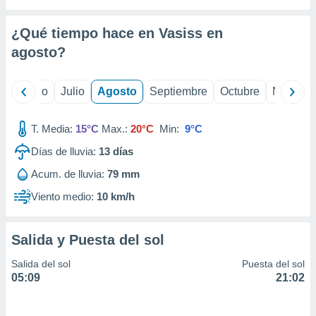
ados con el
 seleccionar
o.
¿Qué tiempo hace en Vasiss en
calización
agosto
?
precisa e
ión mediante
yo
Junio
Julio
Agosto
Septiembre
Octubre
Noviemb
, publicidad
T. Media:
15°C
Max.:
20°C
Min:
9°C
dos,
 publicidad
Días de lluvia:
13
días
,
ón de
Acum. de lluvia:
79 mm
 desarrollo
Viento medio:
10 km/h
s.
tros 1199
ios
Salida y Puesta del sol
Salida del sol
Puesta del sol
05:09
21:02