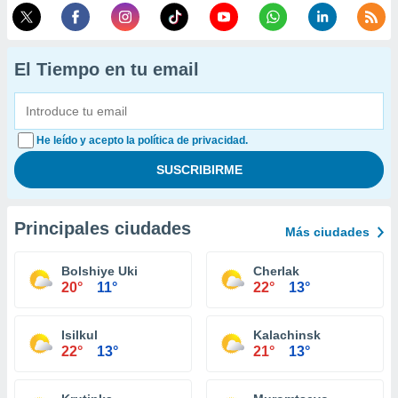
El Tiempo en tu email
He leído y acepto la política de privacidad.
Principales ciudades
Más ciudades
Bolshiye Uki
Cherlak
20°
11°
22°
13°
Isilkul
Kalachinsk
22°
13°
21°
13°