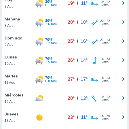
30%
ublicidad y
19
-
42
19°
/
11°
0.1 mm
km/h
7 Ago
do en
 mismo.
Mañana
80%
22
-
42
20°
/
10°
sultar más
2.6 mm
km/h
8 Ago
 en nuestra
 Cookies
y
Domingo
70%
21
-
43
ualquier
25°
/
16°
1.2 mm
km/h
9 Ago
ento
 botón
Lunes
70%
16
-
33
26°
/
14°
ación de
2.5 mm
km/h
10 Ago
kies
 disponible
Martes
70%
18
-
43
e nuestra
27°
/
17°
0.8 mm
km/h
11 Ago
.
Miércoles
IVAMENTE,
19
-
42
20°
/
13°
km/h
12 Ago
as
Jueves
15
-
35
23°
/
11°
 a cookies
km/h
13 Ago
 no aceptar