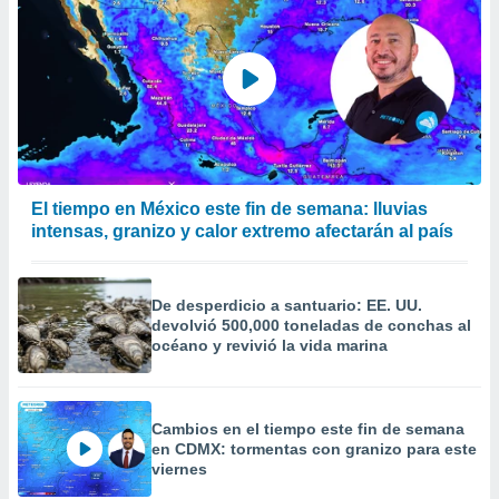
El tiempo en México este fin de semana: lluvias
intensas, granizo y calor extremo afectarán al país
De desperdicio a santuario: EE. UU.
devolvió 500,000 toneladas de conchas al
océano y revivió la vida marina
Cambios en el tiempo este fin de semana
en CDMX: tormentas con granizo para este
viernes