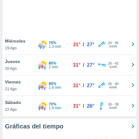
ste abono
 botón
.
nto,
Miércoles
70%
24
-
45
cios
31°
/
27°
1.3 mm
km/h
19 Ago
kies,
ores únicos
as similares
Jueves
80%
26
-
42
31°
/
27°
nar,
2 mm
km/h
20 Ago
rocesar
onales como
Viernes
80%
26
-
40
 este sitio
31°
/
27°
1.6 mm
km/h
21 Ago
recciones IP
ficadores de
Sábado
 posible
70%
26
-
39
31°
/
26°
1.9 mm
km/h
s
22 Ago
 traten tus
nales en
Gráficas del tiempo
 interés
go a lo que
nerte. Para