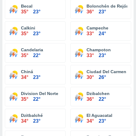
Becal
Bolonchén de Rejón
35°
23°
36°
23°
Calkini
Campeche
35°
23°
33°
24°
Candelaria
Champoton
35°
22°
33°
23°
Chiná
Ciudad Del Carmen
34°
23°
30°
26°
Division Del Norte
Dzibalchen
35°
22°
36°
22°
Dzitbalché
El Aguacatal
34°
23°
34°
23°