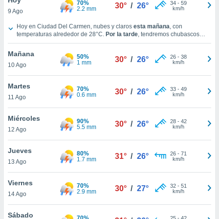
70%
ublicidad y
34
-
59
30°
/
26°
2.2 mm
km/h
9 Ago
do en
Clima en Ciudad Del Carmen hoy
Hoy en Ciudad Del Carmen, nubes y claros
esta mañana
, con
 mismo.
temperaturas alrededor de
28°C
.
Por la tarde
, tendremos chubascos
sultar más
tormentosos con cielo parcialmente nuboso y con temperaturas en torno
 en nuestra
a los
29°C
.
Durante la noche
, habrá lluvia débil con cielo parcialmente
Mañana
50%
26
-
38
nuboso con temperaturas cercanas a los
28°C
.
Vientos del Noreste a lo
30°
/
26°
 Cookies
y
1 mm
km/h
10 Ago
largo del día, con una velocidad media de
34 km/h
.
ualquier
Martes
ento
70%
33
-
49
30°
/
26°
0.6 mm
km/h
 botón
11 Ago
ación de
kies
Miércoles
90%
28
-
42
30°
/
26°
 disponible
5.5 mm
km/h
12 Ago
e nuestra
.
Jueves
80%
26
-
71
31°
/
26°
1.7 mm
km/h
IVAMENTE,
13 Ago
Viernes
70%
32
-
51
30°
/
27°
as
2.9 mm
km/h
14 Ago
 a cookies
 no aceptar
Sábado
70%
25
-
42