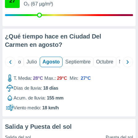
27
ados con el
O₃ (67 µg/m³)
 seleccionar
o.
calización
precisa e
ión mediante
¿Qué tiempo hace en Ciudad Del
Carmen en
agosto
?
, publicidad
dos,
yo
Junio
Julio
Agosto
Septiembre
Octubre
Noviemb
 publicidad
,
ón de
T. Media:
28°C
Max.:
29°C
Min:
27°C
 desarrollo
s.
Días de lluvia:
18
días
tros 1199
Acum. de lluvia:
155 mm
ios
Viento medio:
18 km/h
Salida y Puesta del sol
Salida del sol
Puesta del sol