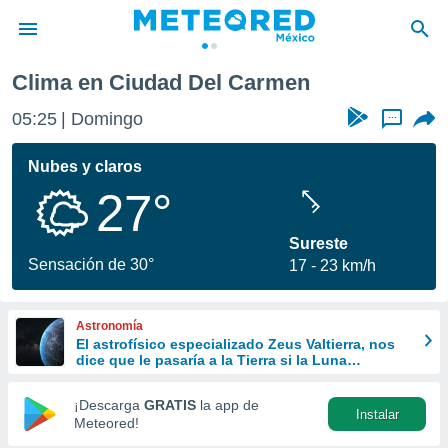
Clima en Ciudad Del Carmen
privacidad
05:25
Domingo
...
o de
mx
mx) ha sido
Nubes y claros
or
27°
es para
ue la
 que se
Sureste
e calidad.
Sensación de 30°
17
23 km/h
eder a este
ediante las
opciones:
Astronomía
El astrofísico especializado Zeus Valtierra, nos
ookies y
dice que le pasaría a la Tierra si la Luna
e forma
desapareciera
¡Descarga
GRATIS
la app de
Instalar
d digital
Meteored!
ada, basada