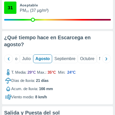
ados con el
Aceptable
 seleccionar
31
o.
PM₁₀ (37 µg/m³)
calización
precisa e
ión mediante
¿Qué tiempo hace en Escarcega en
, publicidad
agosto
?
dos,
 publicidad
,
yo
Junio
Julio
Agosto
Septiembre
Octubre
Noviemb
ón de
 desarrollo
s.
T. Media:
29°C
Max.:
35°C
Min:
24°C
tros 1199
Días de lluvia:
21
días
ios
Acum. de lluvia:
166 mm
Viento medio:
8 km/h
Salida y Puesta del sol