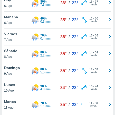
80%
ublicidad y
16
-
37
36°
/
23°
7.3 mm
km/h
5 Ago
do en
 mismo.
Mañana
40%
12
-
30
35°
/
23°
sultar más
0.3 mm
km/h
6 Ago
 en nuestra
 Cookies
y
Viernes
70%
15
-
35
ualquier
36°
/
22°
0.4 mm
km/h
7 Ago
ento
 botón
Sábado
80%
14
-
32
35°
/
23°
ación de
2.2 mm
km/h
8 Ago
kies
 disponible
Domingo
80%
12
-
37
e nuestra
35°
/
22°
5.5 mm
km/h
9 Ago
.
Lunes
IVAMENTE,
90%
16
-
44
34°
/
23°
4.8 mm
km/h
10 Ago
as
Martes
70%
11
-
36
35°
/
22°
 a cookies
1.1 mm
km/h
11 Ago
 no aceptar