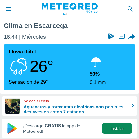
Clima en Escarcega
privacidad
16:44
Miércoles
...
o de
mx
mx) ha sido
Lluvia débil
or
26°
es para
ue la
 que se
50%
e calidad.
Sensación de 29°
0.1 mm
eder a este
ediante las
opciones:
Se cae el cielo
Aguaceros y tormentas eléctricas con posibles
ookies y
deslaves en estos 7 estados
e forma
¡Descarga
GRATIS
la app de
Instalar
d digital
Meteored!
ada, basada