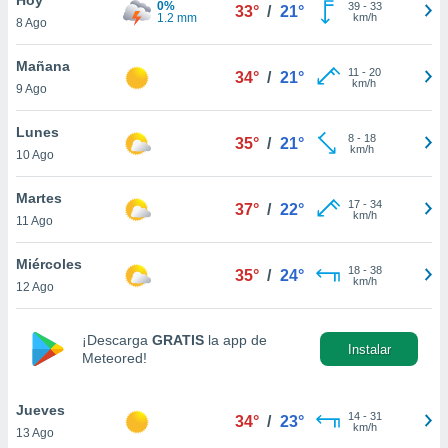
0%
ublicidad y
39
-
33
33°
/
21°
1.2 mm
km/h
8 Ago
do en
 mismo.
Mañana
11
-
20
34°
/
21°
sultar más
km/h
9 Ago
 en nuestra
 Cookies
y
Lunes
8
-
18
ualquier
35°
/
21°
km/h
10 Ago
ento
 botón
Martes
17
-
34
37°
/
22°
ación de
km/h
11 Ago
kies
 disponible
Miércoles
18
-
38
e nuestra
35°
/
24°
km/h
12 Ago
.
IVAMENTE,
¡Descarga
GRATIS
la app de
Instalar
Meteored!
as
 a cookies
Jueves
14
-
31
34°
/
23°
km/h
13 Ago
 no aceptar