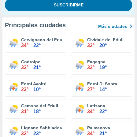
Principales ciudades
Más ciudades
Cervignano del Friuli
Cividale del Friuli
34°
22°
33°
20°
Codroipo
Fagagna
33°
21°
32°
19°
Forni Avoltri
Forni Di Sopra
23°
10°
27°
14°
Gemona del Friuli
Latisana
31°
18°
34°
22°
Lignano Sabbiadoro
Palmanova
32°
23°
34°
21°