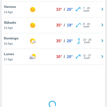
ón de
uedes
Viernes
7
-
25
33°
/
20°
uestro sitio
km/h
14 Ago
ed.mx. En
te
Sábado
 de que
8
-
19
35°
/
19°
km/h
15 Ago
talarán
e sean
para
Domingo
10
-
26
35°
/
20°
a
km/h
16 Ago
por el sitio
o se
Lunes
11
-
37
cookies para
30°
/
20°
km/h
17 Ago
nto ni para
licidad o
ado, aunque
sualizar
general no
ada. Puedes
 instalación
y acceder a
io web a