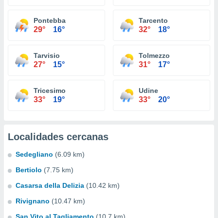
Pontebba
Tarcento
29°
16°
32°
18°
Tarvisio
Tolmezzo
27°
15°
31°
17°
Tricesimo
Udine
33°
19°
33°
20°
Localidades cercanas
Sedegliano
(6.09 km)
Bertiolo
(7.75 km)
Casarsa della Delizia
(10.42 km)
Rivignano
(10.47 km)
San Vito al Tagliamento
(10.7 km)