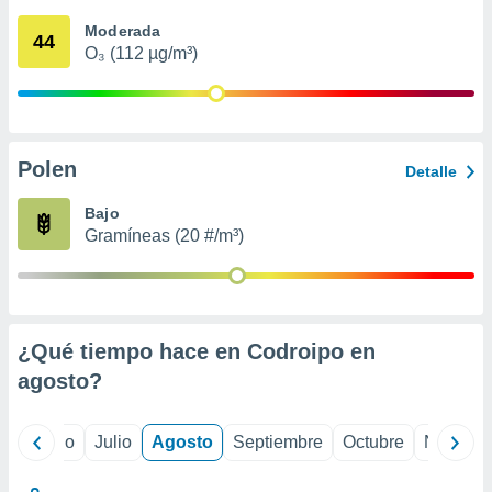
ados con el
 seleccionar
Moderada
44
o.
O₃ (112 µg/m³)
calización
precisa e
ión mediante
, publicidad
Polen
Detalle
dos,
Bajo
 publicidad
Gramíneas (20 #/m³)
,
ón de
 desarrollo
s.
tros 1199
¿Qué tiempo hace en Codroipo en
ios
agosto
?
yo
Junio
Julio
Agosto
Septiembre
Octubre
Noviemb