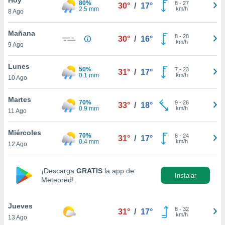
80%
ublicidad y
8
-
27
30°
/
17°
2.5 mm
km/h
8 Ago
do en
 mismo.
Mañana
8
-
28
30°
/
16°
sultar más
km/h
9 Ago
 en nuestra
 Cookies
y
Lunes
50%
7
-
23
ualquier
31°
/
17°
0.1 mm
km/h
10 Ago
ento
 botón
Martes
70%
9
-
26
33°
/
18°
ación de
0.9 mm
km/h
11 Ago
kies
 disponible
Miércoles
70%
8
-
24
e nuestra
31°
/
17°
0.4 mm
km/h
12 Ago
.
IVAMENTE,
¡Descarga
GRATIS
la app de
Instalar
Meteored!
as
 a cookies
Jueves
8
-
32
31°
/
17°
km/h
13 Ago
 no aceptar