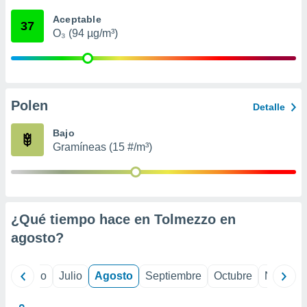
ados con el
 seleccionar
Aceptable
37
o.
O₃ (94 µg/m³)
calización
precisa e
ión mediante
, publicidad
Polen
Detalle
dos,
Bajo
 publicidad
Gramíneas (15 #/m³)
,
ón de
 desarrollo
s.
tros 1199
¿Qué tiempo hace en Tolmezzo en
ios
agosto
?
yo
Junio
Julio
Agosto
Septiembre
Octubre
Noviemb