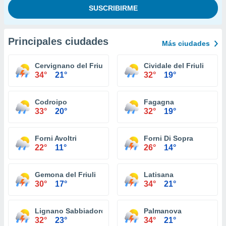
Principales ciudades
Más ciudades
Cervignano del Friuli
Cividale del Friuli
34°
21°
32°
19°
Codroipo
Fagagna
33°
20°
32°
19°
Forni Avoltri
Forni Di Sopra
22°
11°
26°
14°
Gemona del Friuli
Latisana
30°
17°
34°
21°
Lignano Sabbiadoro
Palmanova
32°
23°
34°
21°