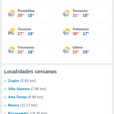
Pontebba
Tarcento
29°
15°
31°
18°
Tarvisio
Tolmezzo
27°
14°
30°
17°
Tricesimo
Udine
32°
18°
33°
19°
Localidades cercanas
Zuglio
(5.65 km)
Villa Santina
(7.86 km)
Arta Terme
(8.98 km)
Raveo
(11.17 km)
Ravascletto
(14.35 km)