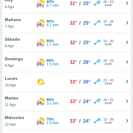
80%
ublicidad y
29
-
52
31°
/
25°
6.7 mm
km/h
6 Ago
do en
 mismo.
Mañana
90%
15
-
34
32°
/
25°
sultar más
4.1 mm
km/h
7 Ago
 en nuestra
 Cookies
y
Sábado
80%
15
-
30
ualquier
32°
/
25°
1.7 mm
km/h
8 Ago
ento
 botón
Domingo
80%
20
-
43
32°
/
26°
ación de
1.5 mm
km/h
9 Ago
kies
 disponible
Lunes
23
-
43
e nuestra
33°
/
26°
km/h
10 Ago
.
Martes
IVAMENTE,
80%
20
-
51
33°
/
24°
3.1 mm
km/h
11 Ago
as
Miércoles
70%
15
-
39
33°
/
24°
 a cookies
2.3 mm
km/h
12 Ago
 no aceptar