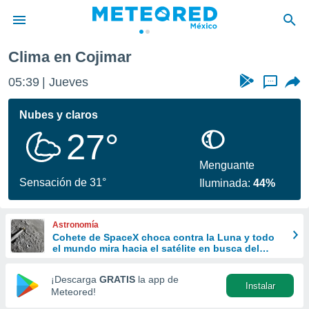
Clima en Cojimar
privacidad
05:39
Jueves
...
o de
mx
mx) ha sido
Nubes y claros
or
27°
es para
ue la
 que se
Menguante
e calidad.
Sensación de 31°
Iluminada:
44%
eder a este
ediante las
opciones:
Astronomía
Cohete de SpaceX choca contra la Luna y todo
ookies y
el mundo mira hacia el satélite en busca del
e forma
cráter
¡Descarga
GRATIS
la app de
Instalar
d digital
Meteored!
ada, basada