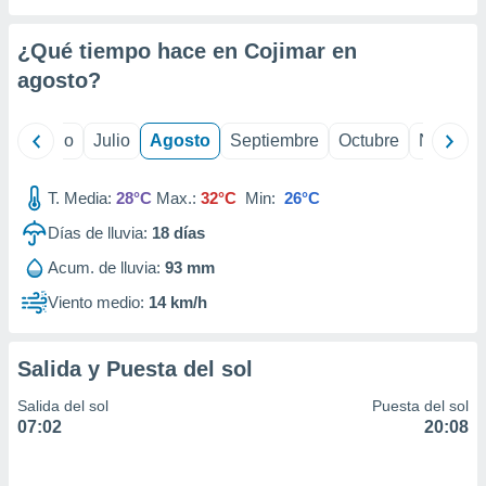
ados con el
 seleccionar
o.
¿Qué tiempo hace en Cojimar en
calización
agosto
?
precisa e
ión mediante
yo
Junio
Julio
Agosto
Septiembre
Octubre
Noviemb
, publicidad
T. Media:
28°C
Max.:
32°C
Min:
26°C
dos,
 publicidad
Días de lluvia:
18
días
,
ón de
Acum. de lluvia:
93 mm
 desarrollo
Viento medio:
14 km/h
s.
tros 1199
ios
Salida y Puesta del sol
Salida del sol
Puesta del sol
07:02
20:08