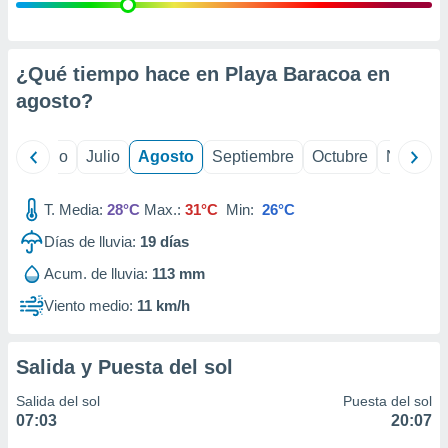
ados con el
 seleccionar
o.
calización
¿Qué tiempo hace en Playa Baracoa en
precisa e
agosto
?
ión mediante
, publicidad
yo
Junio
Julio
Agosto
Septiembre
Octubre
Noviemb
dos,
 publicidad
T. Media:
28°C
Max.:
31°C
Min:
26°C
,
Días de lluvia:
19
días
ón de
 desarrollo
Acum. de lluvia:
113 mm
s.
Viento medio:
11 km/h
tros 1199
ios
Salida y Puesta del sol
Salida del sol
Puesta del sol
07:03
20:07