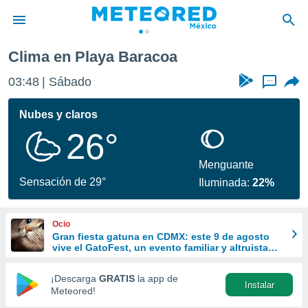
Clima en Playa Baracoa
privacidad
03:48
Sábado
...
o de
mx
mx) ha sido
Nubes y claros
or
26°
es para
ue la
 que se
Menguante
e calidad.
Sensación de 29°
Iluminada:
22%
eder a este
ediante las
opciones:
Ocio
Gran fiesta gatuna en CDMX: este 9 de agosto
ookies y
vive el GatoFest, un evento familiar y altruista
e forma
para ayudar
¡Descarga
GRATIS
la app de
Instalar
d digital
Meteored!
ada, basada