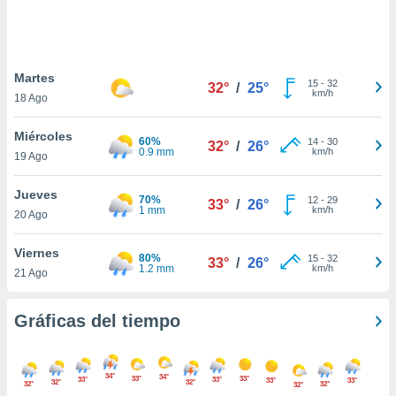
ste abono
 botón
.
Martes
15
-
32
32°
/
25°
nto,
km/h
18 Ago
cios
Miércoles
kies,
60%
14
-
30
32°
/
26°
0.9 mm
km/h
19 Ago
ores únicos
as similares
nar,
Jueves
70%
12
-
29
33°
/
26°
rocesar
1 mm
km/h
20 Ago
onales como
 este sitio
Viernes
recciones IP
80%
15
-
32
33°
/
26°
1.2 mm
km/h
21 Ago
ficadores de
 posible
s
Gráficas del tiempo
 traten tus
nales en
 interés
go a lo que
34°
34°
33°
33°
33°
33°
33°
33°
32°
32°
32°
32°
32°
nerte. Para